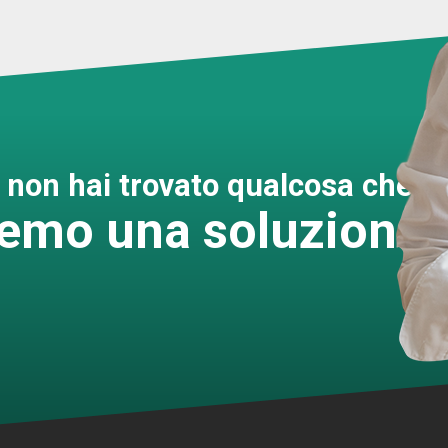
o non hai trovato qualcosa che ri
remo una soluzione 