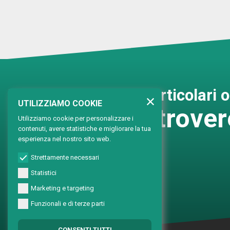
Hai delle richieste particolari 
UTILIZZIAMO COOKIE
Contattaci e trove
Utilizziamo cookie per personalizzare i
contenuti, avere statistiche e migliorare la tua
esperienza nel nostro sito web.
Soluzioni personalizzate
Strettamente necessari
Statistici
Marketing e targeting
Funzionali e di terze parti
CONSENTI TUTTI