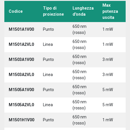
Max
Tipo di
Lunghezza
T
Codice
potenza
proiezione
d'onda
a
uscita
650 nm
M1501A1V00
Punto
1 mW
5
(rosso)
650 nm
M1501A2VL0
Linea
1 mW
5
(rosso)
650 nm
M1503A1V00
Punto
3 mW
5
(rosso)
650 nm
M1503A2VL0
Linea
3 mW
5
(rosso)
650 nm
M1505A1V00
Punto
5 mW
5
(rosso)
650 nm
M1505A2VL0
Linea
5 mW
5
(rosso)
650 nm
M1501H1V00
Punto
1 mW
5
(rosso)