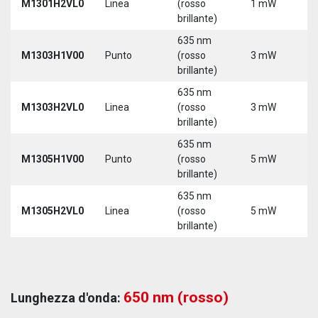
M1301H2VL0
Linea
(rosso
1 mW
5
brillante)
635 nm
M1303H1V00
Punto
(rosso
3 mW
5
brillante)
635 nm
M1303H2VL0
Linea
(rosso
3 mW
5
brillante)
635 nm
M1305H1V00
Punto
(rosso
5 mW
5
brillante)
635 nm
M1305H2VL0
Linea
(rosso
5 mW
5
brillante)
650 nm (rosso)
Lunghezza d'onda: