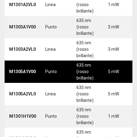
M1301A2VL0
Linea
(rosso
1 mW
5
brillante)
635 nm
M1303A1V00
Punto
(rosso
3 mW
5
brillante)
635 nm
M1303A2VL0
Linea
(rosso
3 mW
5
brillante)
635 nm
M1305A1V00
Punto
(rosso
5 mW
5
brillante)
635 nm
M1305A2VL0
Linea
(rosso
5 mW
5
brillante)
635 nm
M1301H1V00
Punto
(rosso
1 mW
5
brillante)
635 nm