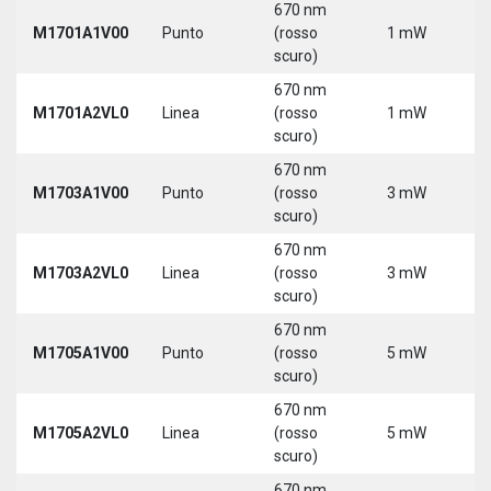
670 nm
M1701A1V00
Punto
(rosso
1 mW
5
scuro)
670 nm
M1701A2VL0
Linea
(rosso
1 mW
5
scuro)
670 nm
M1703A1V00
Punto
(rosso
3 mW
5
scuro)
670 nm
M1703A2VL0
Linea
(rosso
3 mW
5
scuro)
670 nm
M1705A1V00
Punto
(rosso
5 mW
5
scuro)
670 nm
M1705A2VL0
Linea
(rosso
5 mW
5
scuro)
670 nm