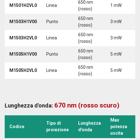
650 nm
M1501H2VL0
Linea
1 mW
5
(rosso)
650 nm
M1503H1V00
Punto
3 mW
5
(rosso)
650 nm
M1503H2VL0
Linea
3 mW
5
(rosso)
650 nm
M1505H1V00
Punto
5 mW
5
(rosso)
650 nm
M1505H2VL0
Linea
5 mW
5
(rosso)
670 nm (rosso scuro)
Lunghezza d'onda:
Max
Tipo di
Lunghezza
T
Codice
potenza
proiezione
d'onda
a
uscita