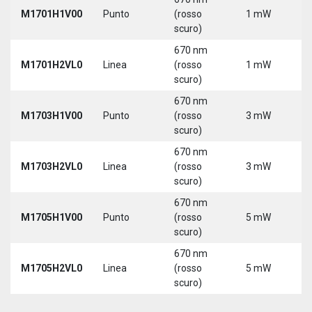
M1701H1V00
Punto
(rosso
1 mW
5
scuro)
670 nm
M1701H2VL0
Linea
(rosso
1 mW
5
scuro)
670 nm
M1703H1V00
Punto
(rosso
3 mW
5
scuro)
670 nm
M1703H2VL0
Linea
(rosso
3 mW
5
scuro)
670 nm
M1705H1V00
Punto
(rosso
5 mW
5
scuro)
670 nm
M1705H2VL0
Linea
(rosso
5 mW
5
scuro)