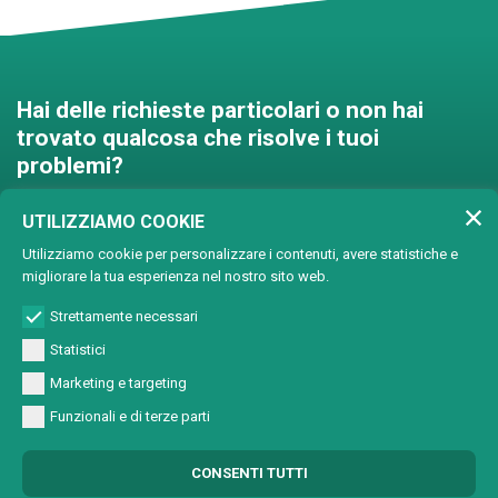
Hai delle richieste particolari o non hai
trovato qualcosa che risolve i tuoi
problemi?
Contattaci e troveremo una
UTILIZZIAMO COOKIE
soluzione insieme!
Utilizziamo cookie per personalizzare i contenuti, avere statistiche e
migliorare la tua esperienza nel nostro sito web.
Soluzioni personalizzate
Strettamente necessari
Statistici
Marketing e targeting
Funzionali e di terze parti
© Copyright 2024 Lasertech | MEC AROUND S.r.l. Iscrizione camera di
CONSENTI TUTTI
commercio 72563 C.C.I.A.A. PN REA PN-72563 - Capitale sociale € 93600,00 CF/