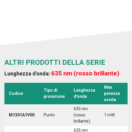
ALTRI PRODOTTI DELLA SERIE
635 nm (rosso brillante)
Lunghezza d'onda:
Max
Tipo di
Lunghezza
T
Codice
potenza
proiezione
d'onda
a
uscita
635 nm
M1301A1V00
Punto
(rosso
1 mW
5
brillante)
635 nm