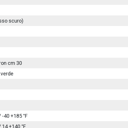
sso scuro)
rron cm 30
.verde
/ -40 +185 °F
/ 14 +140 °F