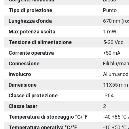
Tipo di proiezione
Punto
Lunghezza d'onda
670 nm (ro
Max potenza uscita
1 mW
Tensione di alimentazione
5-30 Vdc
Corrente operativa
<50 mA
Connessione
Fili blu/ma
Involucro
Allum.anod
Dimensione
11X55 mm
Classe di protezione
IP64
Classe laser
2
Temperatura di stoccaggio °C/°F
-40 +85 °C 
Temperatura operativa °C/°F
-10 +50 °C 