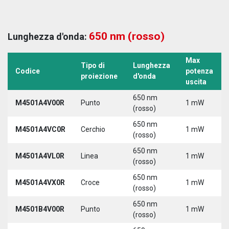
650 nm (rosso)
Lunghezza d'onda:
Max
Tipo di
Lunghezza
Codice
potenza
proiezione
d'onda
uscita
650 nm
M4501A4V00R
Punto
1 mW
(rosso)
650 nm
M4501A4VC0R
Cerchio
1 mW
(rosso)
650 nm
M4501A4VL0R
Linea
1 mW
(rosso)
650 nm
M4501A4VX0R
Croce
1 mW
(rosso)
650 nm
M4501B4V00R
Punto
1 mW
(rosso)