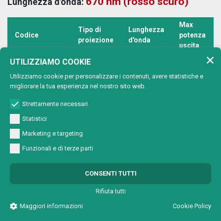
670 nm (rosso scuro)
Lunghezza d'onda:
Max
Tipo di
Lunghezza
Codice
potenza
proiezione
d'onda
uscita
670 nm
UTILIZZIAMO COOKIE
M4701A4V00R
Punto
(rosso
1 mW
Utilizziamo cookie per personalizzare i contenuti, avere statistiche e
scuro)
migliorare la tua esperienza nel nostro sito web.
670 nm
Strettamente necessari
M4701A4VC0R
Cerchio
(rosso
1 mW
scuro)
Statistici
670 nm
Marketing e targeting
M4701A4VL0R
Linea
(rosso
1 mW
Funzionali e di terze parti
scuro)
670 nm
CONSENTI TUTTI
M4701A4VX0R
Croce
(rosso
1 mW
scuro)
Rifiuta tutti
670 nm
Maggiori informazioni
Cookie Policy
M4701B4V00R
Punto
(rosso
1 mW