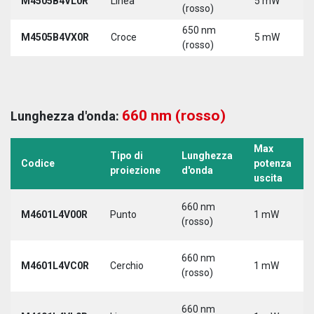
M4505B4VL0R
Linea
5 mW
(rosso)
650 nm
M4505B4VX0R
Croce
5 mW
(rosso)
660 nm (rosso)
Lunghezza d'onda:
Max
Tipo di
Lunghezza
Codice
potenza
proiezione
d'onda
uscita
660 nm
M4601L4V00R
Punto
1 mW
(rosso)
660 nm
M4601L4VC0R
Cerchio
1 mW
(rosso)
660 nm