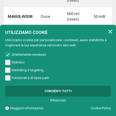
(rosso)
660 nm
M4650L4VX0R
Croce
50 mW
(rosso)
UTILIZZIAMO COOKIE
Utilizziamo cookie per personalizzare i contenuti, avere statistiche e
migliorare la tua esperienza nel nostro sito web.
670 nm (rosso scuro)
Lunghezza d'onda:
Strettamente necessari
Max
Statistici
Tipo di
Lunghezza
Codice
potenza
proiezione
d'onda
Marketing e targeting
uscita
Funzionali e di terze parti
670 nm
M4701A4V00R
Punto
(rosso
1 mW
scuro)
CONSENTI TUTTI
670 nm
Rifiuta tutti
M4701A4VC0R
Cerchio
(rosso
1 mW
Maggiori informazioni
Cookie Policy
scuro)