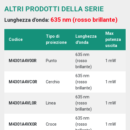
ALTRI PRODOTTI DELLA SERIE
635 nm (rosso brillante)
Lunghezza d'onda:
Max
Tipo di
Lunghezza
Codice
potenza
proiezione
d'onda
uscita
635 nm
M4301A4V00R
Punto
(rosso
1 mW
brillante)
635 nm
M4301A4VC0R
Cerchio
(rosso
1 mW
brillante)
635 nm
M4301A4VL0R
Linea
(rosso
1 mW
brillante)
635 nm
M4301A4VX0R
Croce
(rosso
1 mW