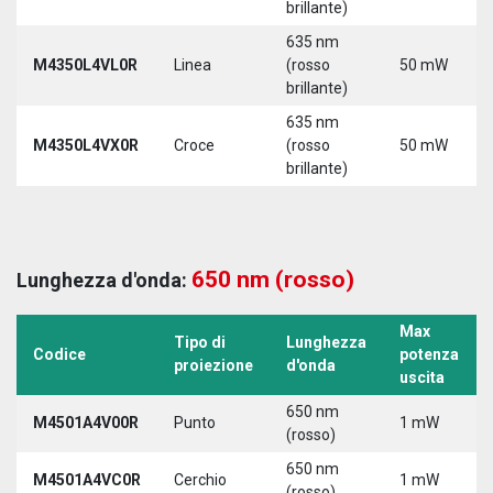
brillante)
635 nm
M4350L4VL0R
Linea
(rosso
50 mW
brillante)
635 nm
M4350L4VX0R
Croce
(rosso
50 mW
brillante)
650 nm (rosso)
Lunghezza d'onda:
Max
Tipo di
Lunghezza
Codice
potenza
proiezione
d'onda
uscita
650 nm
M4501A4V00R
Punto
1 mW
(rosso)
650 nm
M4501A4VC0R
Cerchio
1 mW
(rosso)