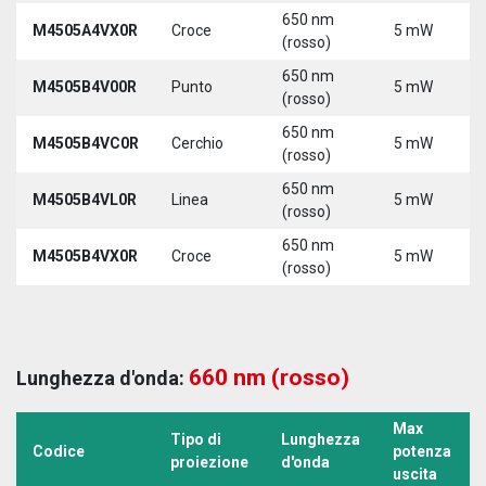
650 nm
M4505A4VX0R
Croce
5 mW
(rosso)
650 nm
M4505B4V00R
Punto
5 mW
(rosso)
650 nm
M4505B4VC0R
Cerchio
5 mW
(rosso)
650 nm
M4505B4VL0R
Linea
5 mW
(rosso)
650 nm
M4505B4VX0R
Croce
5 mW
(rosso)
660 nm (rosso)
Lunghezza d'onda:
Max
Tipo di
Lunghezza
Codice
potenza
proiezione
d'onda
uscita