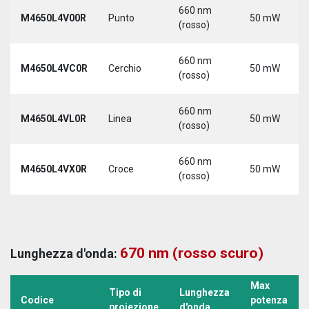
660 nm
M4650L4V00R
Punto
50 mW
(rosso)
660 nm
M4650L4VC0R
Cerchio
50 mW
(rosso)
660 nm
M4650L4VL0R
Linea
50 mW
(rosso)
660 nm
M4650L4VX0R
Croce
50 mW
(rosso)
670 nm (rosso scuro)
Lunghezza d'onda:
Max
Tipo di
Lunghezza
Codice
potenza
proiezione
d'onda