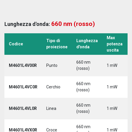
660 nm (rosso)
Lunghezza d'onda:
Max
Tipo di
Lunghezza
Codice
potenza
proiezione
d'onda
uscita
660 nm
M4601L4V00R
Punto
1 mW
(rosso)
660 nm
M4601L4VC0R
Cerchio
1 mW
(rosso)
660 nm
M4601L4VL0R
Linea
1 mW
(rosso)
660 nm
M4601L4VX0R
Croce
1 mW