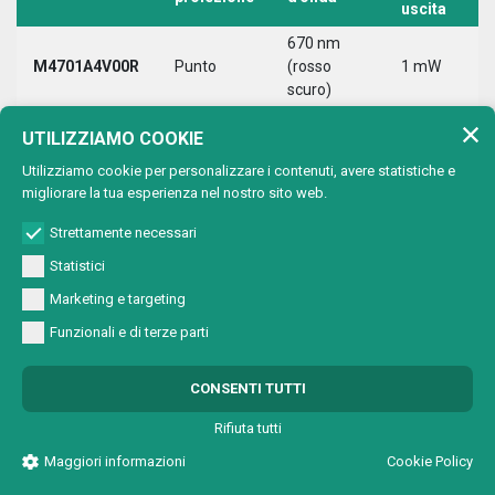
uscita
670 nm
M4701A4V00R
Punto
(rosso
1 mW
scuro)
670 nm
UTILIZZIAMO COOKIE
M4701A4VC0R
Cerchio
(rosso
1 mW
scuro)
Utilizziamo cookie per personalizzare i contenuti, avere statistiche e
migliorare la tua esperienza nel nostro sito web.
670 nm
M4701A4VL0R
Linea
(rosso
1 mW
Strettamente necessari
scuro)
Statistici
670 nm
Marketing e targeting
M4701A4VX0R
Croce
(rosso
1 mW
scuro)
Funzionali e di terze parti
670 nm
M4701B4V00R
Punto
(rosso
1 mW
CONSENTI TUTTI
scuro)
Rifiuta tutti
670 nm
Maggiori informazioni
Cookie Policy
M4701B4VC0R
Cerchio
(rosso
1 mW
scuro)