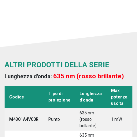
ALTRI PRODOTTI DELLA SERIE
635 nm (rosso brillante)
Lunghezza d'onda:
Max
Tipo di
Lunghezza
Codice
potenza
proiezione
d'onda
uscita
635 nm
M4301A4V00R
Punto
(rosso
1 mW
brillante)
635 nm