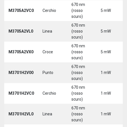
670 nm
M3705A2VC0
Cerchio
(rosso
5 mW
5
scuro)
670 nm
M3705A2VL0
Linea
(rosso
5 mW
5
scuro)
670 nm
M3705A2VX0
Croce
(rosso
5 mW
5
scuro)
670 nm
M3701H2V00
Punto
(rosso
1 mW
5
scuro)
670 nm
M3701H2VC0
Cerchio
(rosso
1 mW
5
scuro)
670 nm
M3701H2VL0
Linea
(rosso
1 mW
5
scuro)