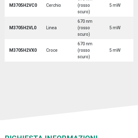
M3705H2VC0
Cerchio
(rosso
5 mW
5
scuro)
670 nm
M3705H2VL0
Linea
(rosso
5 mW
5
scuro)
670 nm
M3705H2VX0
Croce
(rosso
5 mW
5
scuro)