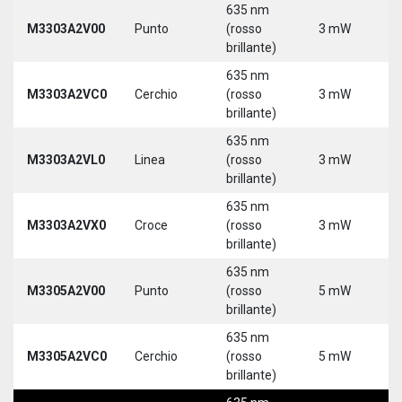
635 nm
M3303A2V00
Punto
(rosso
3 mW
5
brillante)
635 nm
M3303A2VC0
Cerchio
(rosso
3 mW
5
brillante)
635 nm
M3303A2VL0
Linea
(rosso
3 mW
5
brillante)
635 nm
M3303A2VX0
Croce
(rosso
3 mW
5
brillante)
635 nm
M3305A2V00
Punto
(rosso
5 mW
5
brillante)
635 nm
M3305A2VC0
Cerchio
(rosso
5 mW
5
brillante)