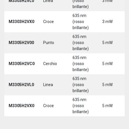
M3303H2VL0
Linea
(rosso
3 mW
5
brillante)
635 nm
M3303H2VX0
Croce
(rosso
3 mW
5
brillante)
635 nm
M3305H2V00
Punto
(rosso
5 mW
5
brillante)
635 nm
M3305H2VC0
Cerchio
(rosso
5 mW
5
brillante)
635 nm
M3305H2VL0
Linea
(rosso
5 mW
5
brillante)
635 nm
M3305H2VX0
Croce
(rosso
5 mW
5
brillante)