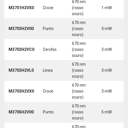
670 nm
M3701H2VX0
Croce
(rosso
1 mW
5
scuro)
670 nm
M3703H2V00
Punto
(rosso
3 mW
5
scuro)
670 nm
M3703H2VC0
Cerchio
(rosso
3 mW
5
scuro)
670 nm
M3703H2VL0
Linea
(rosso
3 mW
5
scuro)
670 nm
M3703H2VX0
Croce
(rosso
3 mW
5
scuro)
670 nm
M3705H2V00
Punto
(rosso
5 mW
5
scuro)
670 nm