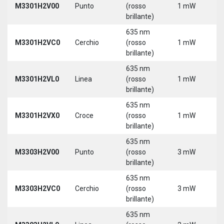
M3301H2V00
Punto
(rosso
1 mW
5
brillante)
635 nm
M3301H2VC0
Cerchio
(rosso
1 mW
5
brillante)
635 nm
M3301H2VL0
Linea
(rosso
1 mW
5
brillante)
635 nm
M3301H2VX0
Croce
(rosso
1 mW
5
brillante)
635 nm
M3303H2V00
Punto
(rosso
3 mW
5
brillante)
635 nm
M3303H2VC0
Cerchio
(rosso
3 mW
5
brillante)
635 nm