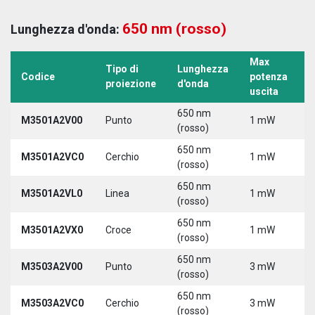
650 nm (rosso)
Lunghezza d'onda:
Max
Tipo di
Lunghezza
T
Codice
potenza
proiezione
d'onda
a
uscita
650 nm
M3501A2V00
Punto
1 mW
5
(rosso)
650 nm
M3501A2VC0
Cerchio
1 mW
5
(rosso)
650 nm
M3501A2VL0
Linea
1 mW
5
(rosso)
650 nm
M3501A2VX0
Croce
1 mW
5
(rosso)
650 nm
M3503A2V00
Punto
3 mW
5
(rosso)
650 nm
M3503A2VC0
Cerchio
3 mW
5
(rosso)