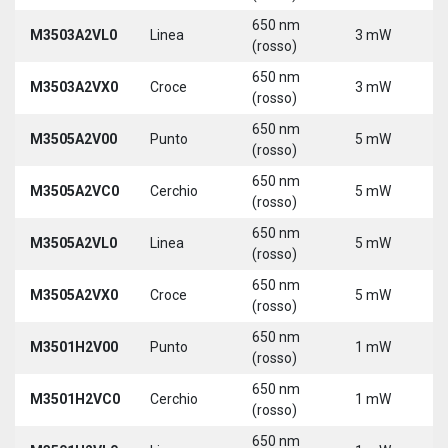
650 nm
M3503A2VL0
Linea
3 mW
5
(rosso)
650 nm
M3503A2VX0
Croce
3 mW
5
(rosso)
650 nm
M3505A2V00
Punto
5 mW
5
(rosso)
650 nm
M3505A2VC0
Cerchio
5 mW
5
(rosso)
650 nm
M3505A2VL0
Linea
5 mW
5
(rosso)
650 nm
M3505A2VX0
Croce
5 mW
5
(rosso)
650 nm
M3501H2V00
Punto
1 mW
5
(rosso)
650 nm
M3501H2VC0
Cerchio
1 mW
5
(rosso)
650 nm