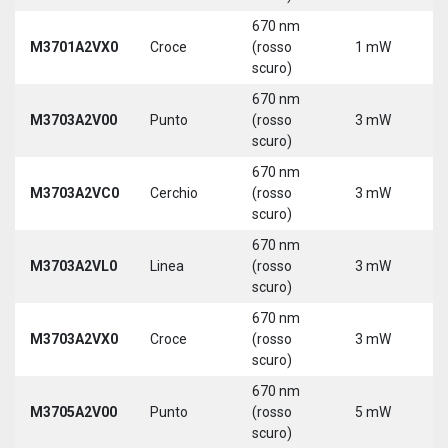
670 nm
M3701A2VX0
Croce
(rosso
1 mW
5
scuro)
670 nm
M3703A2V00
Punto
(rosso
3 mW
5
scuro)
670 nm
M3703A2VC0
Cerchio
(rosso
3 mW
5
scuro)
670 nm
M3703A2VL0
Linea
(rosso
3 mW
5
scuro)
670 nm
M3703A2VX0
Croce
(rosso
3 mW
5
scuro)
670 nm
M3705A2V00
Punto
(rosso
5 mW
5
scuro)