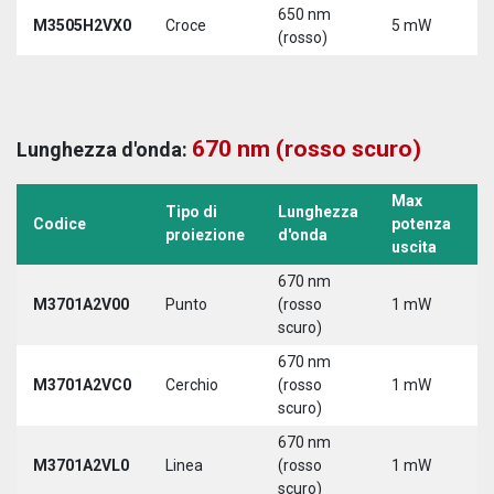
650 nm
M3505H2VX0
Croce
5 mW
5
(rosso)
670 nm (rosso scuro)
Lunghezza d'onda:
Max
Tipo di
Lunghezza
T
Codice
potenza
proiezione
d'onda
a
uscita
670 nm
M3701A2V00
Punto
(rosso
1 mW
5
scuro)
670 nm
M3701A2VC0
Cerchio
(rosso
1 mW
5
scuro)
670 nm
M3701A2VL0
Linea
(rosso
1 mW
5
scuro)