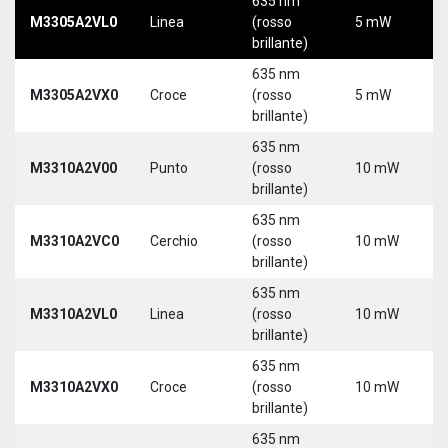
635 nm
M3305A2VL0
Linea
(rosso
5 mW
5
brillante)
635 nm
M3305A2VX0
Croce
(rosso
5 mW
5
brillante)
635 nm
M3310A2V00
Punto
(rosso
10 mW
5
brillante)
635 nm
M3310A2VC0
Cerchio
(rosso
10 mW
5
brillante)
635 nm
M3310A2VL0
Linea
(rosso
10 mW
5
brillante)
635 nm
M3310A2VX0
Croce
(rosso
10 mW
5
brillante)
635 nm