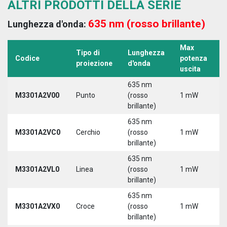
ALTRI PRODOTTI DELLA SERIE
635 nm (rosso brillante)
Lunghezza d'onda:
Max
Tipo di
Lunghezza
T
Codice
potenza
proiezione
d'onda
a
uscita
635 nm
M3301A2V00
Punto
(rosso
1 mW
5
brillante)
635 nm
M3301A2VC0
Cerchio
(rosso
1 mW
5
brillante)
635 nm
M3301A2VL0
Linea
(rosso
1 mW
5
brillante)
635 nm
M3301A2VX0
Croce
(rosso
1 mW
5
brillante)