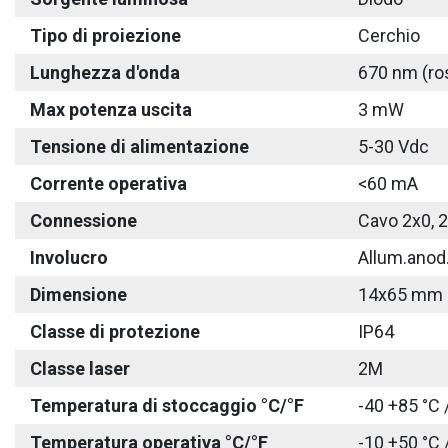
Tipo di proiezione
Cerchio
Lunghezza d'onda
670 nm (ro
Max potenza uscita
3 mW
Tensione di alimentazione
5-30 Vdc
Corrente operativa
<60 mA
Connessione
Cavo 2x0, 
Involucro
Allum.anod
Dimensione
14x65 mm
Classe di protezione
IP64
Classe laser
2M
Temperatura di stoccaggio °C/°F
-40 +85 °C 
Temperatura operativa °C/°F
-10 +50 °C 