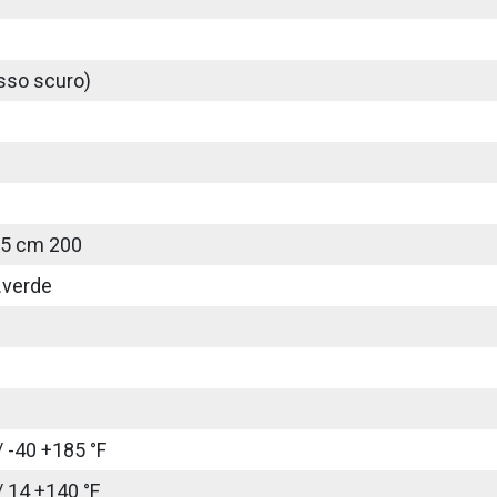
sso scuro)
25 cm 200
.verde
/ -40 +185 °F
/ 14 +140 °F