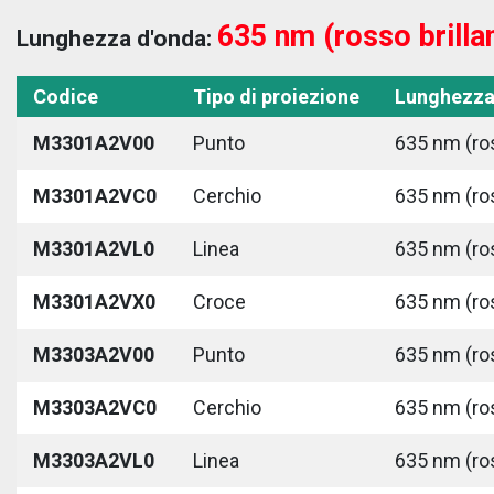
635 nm (rosso brilla
Lunghezza d'onda:
Codice
Tipo di proiezione
Lunghezza
M3301A2V00
Punto
635 nm (ros
M3301A2VC0
Cerchio
635 nm (ros
M3301A2VL0
Linea
635 nm (ros
M3301A2VX0
Croce
635 nm (ros
M3303A2V00
Punto
635 nm (ros
M3303A2VC0
Cerchio
635 nm (ros
M3303A2VL0
Linea
635 nm (ros