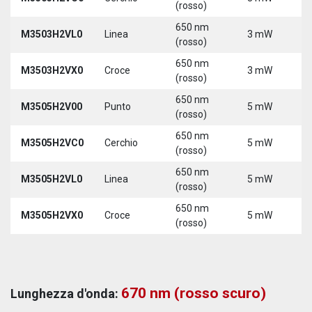
(rosso)
650 nm
M3503H2VL0
Linea
3 mW
5
(rosso)
650 nm
M3503H2VX0
Croce
3 mW
5
(rosso)
650 nm
M3505H2V00
Punto
5 mW
5
(rosso)
650 nm
M3505H2VC0
Cerchio
5 mW
5
(rosso)
650 nm
M3505H2VL0
Linea
5 mW
5
(rosso)
650 nm
M3505H2VX0
Croce
5 mW
5
(rosso)
670 nm (rosso scuro)
Lunghezza d'onda: