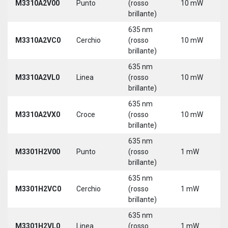
M3310A2V00
Punto
(rosso
10 mW
5
brillante)
635 nm
M3310A2VC0
Cerchio
(rosso
10 mW
5
brillante)
635 nm
M3310A2VL0
Linea
(rosso
10 mW
5
brillante)
635 nm
M3310A2VX0
Croce
(rosso
10 mW
5
brillante)
635 nm
M3301H2V00
Punto
(rosso
1 mW
5
brillante)
635 nm
M3301H2VC0
Cerchio
(rosso
1 mW
5
brillante)
635 nm
M3301H2VL0
Linea
(rosso
1 mW
5