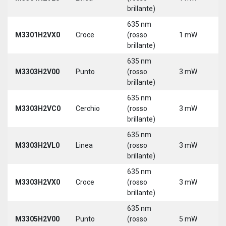
brillante)
635 nm
M3301H2VX0
Croce
(rosso
1 mW
5
brillante)
635 nm
M3303H2V00
Punto
(rosso
3 mW
5
brillante)
635 nm
M3303H2VC0
Cerchio
(rosso
3 mW
5
brillante)
635 nm
M3303H2VL0
Linea
(rosso
3 mW
5
brillante)
635 nm
M3303H2VX0
Croce
(rosso
3 mW
5
brillante)
635 nm
M3305H2V00
Punto
(rosso
5 mW
5