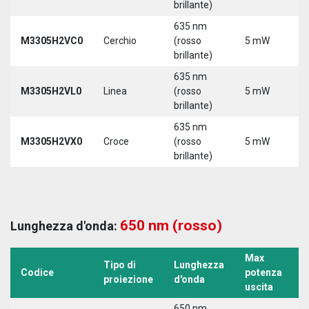
brillante)
635 nm
M3305H2VC0
Cerchio
(rosso
5 mW
5
brillante)
635 nm
M3305H2VL0
Linea
(rosso
5 mW
5
brillante)
635 nm
M3305H2VX0
Croce
(rosso
5 mW
5
brillante)
650 nm (rosso)
Lunghezza d'onda:
Max
Tipo di
Lunghezza
T
Codice
potenza
proiezione
d'onda
a
uscita
650 nm