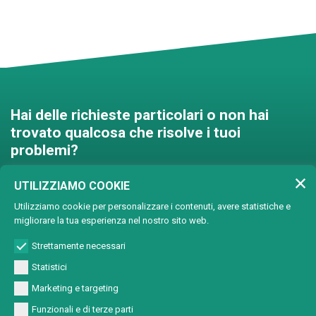
Hai delle richieste particolari o non hai
trovato qualcosa che risolve i tuoi
problemi?
Contattaci e troveremo una
UTILIZZIAMO COOKIE
soluzione insieme!
Utilizziamo cookie per personalizzare i contenuti, avere statistiche e
migliorare la tua esperienza nel nostro sito web.
Soluzioni personalizzate
Strettamente necessari
Statistici
Marketing e targeting
Funzionali e di terze parti