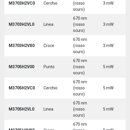
M3703H2VC0
Cerchio
(rosso
3 mW
5
scuro)
670 nm
M3703H2VL0
Linea
(rosso
3 mW
5
scuro)
670 nm
M3703H2VX0
Croce
(rosso
3 mW
5
scuro)
670 nm
M3705H2V00
Punto
(rosso
5 mW
5
scuro)
670 nm
M3705H2VC0
Cerchio
(rosso
5 mW
5
scuro)
670 nm
M3705H2VL0
Linea
(rosso
5 mW
5
scuro)
670 nm