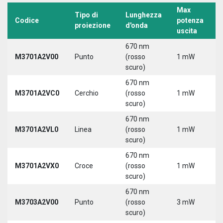
Max
Tipo di
Lunghezza
T
Codice
potenza
proiezione
d'onda
a
uscita
670 nm
M3701A2V00
Punto
(rosso
1 mW
5
scuro)
670 nm
M3701A2VC0
Cerchio
(rosso
1 mW
5
scuro)
670 nm
M3701A2VL0
Linea
(rosso
1 mW
5
scuro)
670 nm
M3701A2VX0
Croce
(rosso
1 mW
5
scuro)
670 nm
M3703A2V00
Punto
(rosso
3 mW
5
scuro)