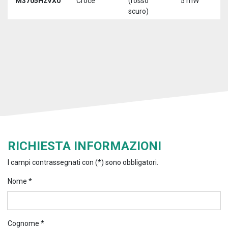
M3705H2VX0
Croce
(rosso
5 mW
5
scuro)
RICHIESTA INFORMAZIONI
I campi contrassegnati con (*) sono obbligatori.
Nome *
Cognome *