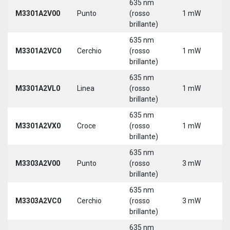
635 nm
M3301A2V00
Punto
(rosso
1 mW
5
brillante)
635 nm
M3301A2VC0
Cerchio
(rosso
1 mW
5
brillante)
635 nm
M3301A2VL0
Linea
(rosso
1 mW
5
brillante)
635 nm
M3301A2VX0
Croce
(rosso
1 mW
5
brillante)
635 nm
M3303A2V00
Punto
(rosso
3 mW
5
brillante)
635 nm
M3303A2VC0
Cerchio
(rosso
3 mW
5
brillante)
635 nm