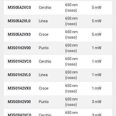
650 nm
M3505A2VC0
Cerchio
5 mW
5
(rosso)
650 nm
M3505A2VL0
Linea
5 mW
5
(rosso)
650 nm
M3505A2VX0
Croce
5 mW
5
(rosso)
650 nm
M3501H2V00
Punto
1 mW
5
(rosso)
650 nm
M3501H2VC0
Cerchio
1 mW
5
(rosso)
650 nm
M3501H2VL0
Linea
1 mW
5
(rosso)
650 nm
M3501H2VX0
Croce
1 mW
5
(rosso)
650 nm
M3503H2V00
Punto
3 mW
5
(rosso)
650 nm
M3503H2VC0
Cerchio
3 mW
5