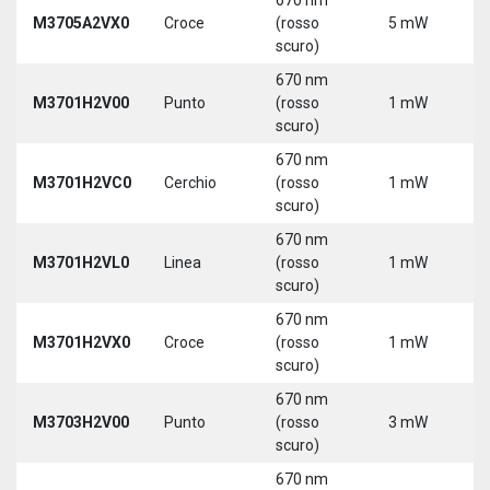
M3705A2VX0
Croce
(rosso
5 mW
5
scuro)
670 nm
M3701H2V00
Punto
(rosso
1 mW
5
scuro)
670 nm
M3701H2VC0
Cerchio
(rosso
1 mW
5
scuro)
670 nm
M3701H2VL0
Linea
(rosso
1 mW
5
scuro)
670 nm
M3701H2VX0
Croce
(rosso
1 mW
5
scuro)
670 nm
M3703H2V00
Punto
(rosso
3 mW
5
scuro)
670 nm