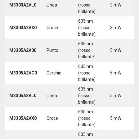
M3303A2VL0
Linea
(rosso
3 mW
5
brillante)
635 nm
M3303A2VX0
Croce
(rosso
3 mW
5
brillante)
635 nm
M3305A2V00
Punto
(rosso
5 mW
5
brillante)
635 nm
M3305A2VC0
Cerchio
(rosso
5 mW
5
brillante)
635 nm
M3305A2VL0
Linea
(rosso
5 mW
5
brillante)
635 nm
M3305A2VX0
Croce
(rosso
5 mW
5
brillante)
635 nm