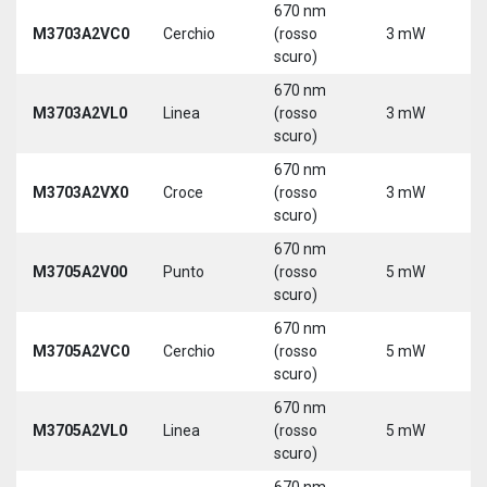
670 nm
M3703A2VC0
Cerchio
(rosso
3 mW
5
scuro)
670 nm
M3703A2VL0
Linea
(rosso
3 mW
5
scuro)
670 nm
M3703A2VX0
Croce
(rosso
3 mW
5
scuro)
670 nm
M3705A2V00
Punto
(rosso
5 mW
5
scuro)
670 nm
M3705A2VC0
Cerchio
(rosso
5 mW
5
scuro)
670 nm
M3705A2VL0
Linea
(rosso
5 mW
5
scuro)
670 nm