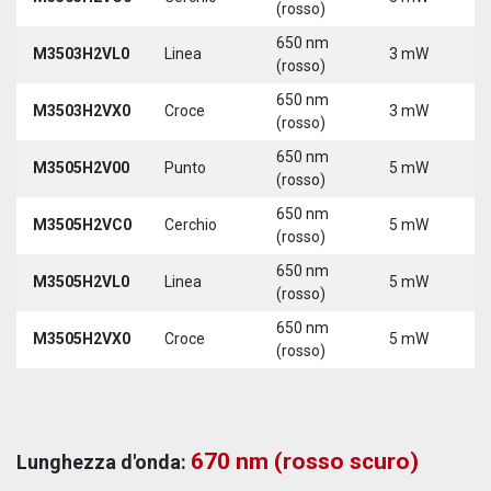
(rosso)
650 nm
M3503H2VL0
Linea
3 mW
5
(rosso)
650 nm
M3503H2VX0
Croce
3 mW
5
(rosso)
650 nm
M3505H2V00
Punto
5 mW
5
(rosso)
650 nm
M3505H2VC0
Cerchio
5 mW
5
(rosso)
650 nm
M3505H2VL0
Linea
5 mW
5
(rosso)
650 nm
M3505H2VX0
Croce
5 mW
5
(rosso)
670 nm (rosso scuro)
Lunghezza d'onda: