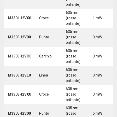
brillante)
635 nm
M3301H2VX0
Croce
(rosso
1 mW
5
brillante)
635 nm
M3303H2V00
Punto
(rosso
3 mW
5
brillante)
635 nm
M3303H2VC0
Cerchio
(rosso
3 mW
5
brillante)
635 nm
M3303H2VL0
Linea
(rosso
3 mW
5
brillante)
635 nm
M3303H2VX0
Croce
(rosso
3 mW
5
brillante)
635 nm
M3305H2V00
Punto
(rosso
5 mW
5