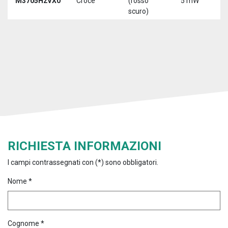
M3705H2VX0
Croce
(rosso
5 mW
5
scuro)
RICHIESTA INFORMAZIONI
I campi contrassegnati con (*) sono obbligatori.
Nome *
Cognome *