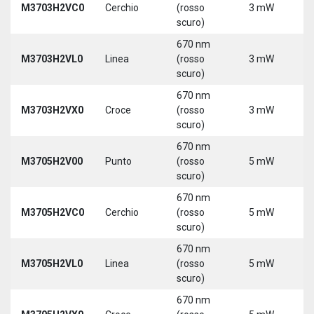
M3703H2VC0
Cerchio
(rosso
3 mW
5
scuro)
670 nm
M3703H2VL0
Linea
(rosso
3 mW
5
scuro)
670 nm
M3703H2VX0
Croce
(rosso
3 mW
5
scuro)
670 nm
M3705H2V00
Punto
(rosso
5 mW
5
scuro)
670 nm
M3705H2VC0
Cerchio
(rosso
5 mW
5
scuro)
670 nm
M3705H2VL0
Linea
(rosso
5 mW
5
scuro)
670 nm