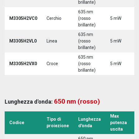
brillante)
635 nm
M3305H2VC0
Cerchio
(rosso
5 mW
5
brillante)
635 nm
M3305H2VL0
Linea
(rosso
5 mW
5
brillante)
635 nm
M3305H2VX0
Croce
(rosso
5 mW
5
brillante)
650 nm (rosso)
Lunghezza d'onda:
Max
Tipo di
Lunghezza
T
Codice
potenza
proiezione
d'onda
a
uscita
650 nm