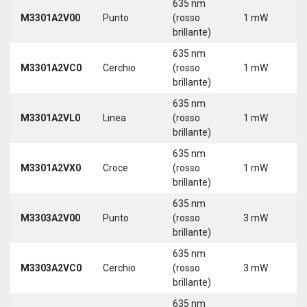
635 nm
M3301A2V00
Punto
(rosso
1 mW
5
brillante)
635 nm
M3301A2VC0
Cerchio
(rosso
1 mW
5
brillante)
635 nm
M3301A2VL0
Linea
(rosso
1 mW
5
brillante)
635 nm
M3301A2VX0
Croce
(rosso
1 mW
5
brillante)
635 nm
M3303A2V00
Punto
(rosso
3 mW
5
brillante)
635 nm
M3303A2VC0
Cerchio
(rosso
3 mW
5
brillante)
635 nm