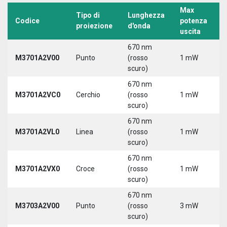
Max
Tipo di
Lunghezza
T
Codice
potenza
proiezione
d'onda
a
uscita
670 nm
M3701A2V00
Punto
(rosso
1 mW
5
scuro)
670 nm
M3701A2VC0
Cerchio
(rosso
1 mW
5
scuro)
670 nm
M3701A2VL0
Linea
(rosso
1 mW
5
scuro)
670 nm
M3701A2VX0
Croce
(rosso
1 mW
5
scuro)
670 nm
M3703A2V00
Punto
(rosso
3 mW
5
scuro)