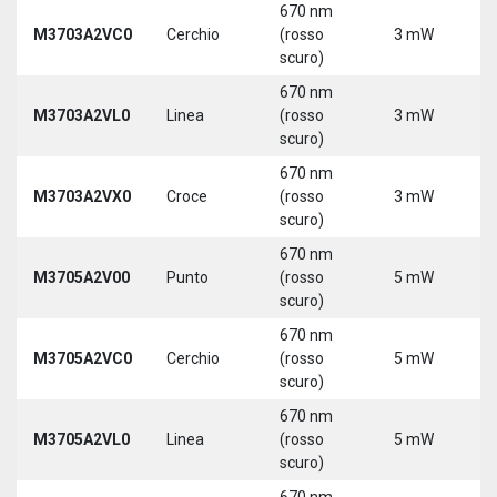
670 nm
M3703A2VC0
Cerchio
(rosso
3 mW
5
scuro)
670 nm
M3703A2VL0
Linea
(rosso
3 mW
5
scuro)
670 nm
M3703A2VX0
Croce
(rosso
3 mW
5
scuro)
670 nm
M3705A2V00
Punto
(rosso
5 mW
5
scuro)
670 nm
M3705A2VC0
Cerchio
(rosso
5 mW
5
scuro)
670 nm
M3705A2VL0
Linea
(rosso
5 mW
5
scuro)
670 nm