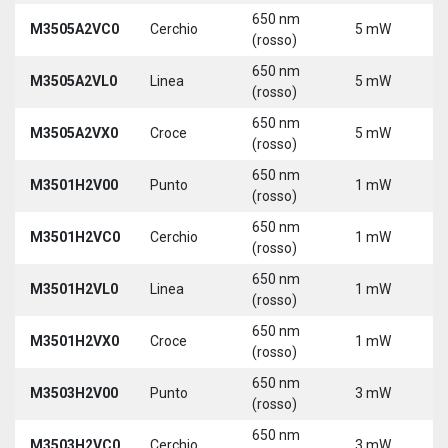
650 nm
M3505A2VC0
Cerchio
5 mW
5
(rosso)
650 nm
M3505A2VL0
Linea
5 mW
5
(rosso)
650 nm
M3505A2VX0
Croce
5 mW
5
(rosso)
650 nm
M3501H2V00
Punto
1 mW
5
(rosso)
650 nm
M3501H2VC0
Cerchio
1 mW
5
(rosso)
650 nm
M3501H2VL0
Linea
1 mW
5
(rosso)
650 nm
M3501H2VX0
Croce
1 mW
5
(rosso)
650 nm
M3503H2V00
Punto
3 mW
5
(rosso)
650 nm
M3503H2VC0
Cerchio
3 mW
5