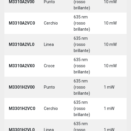
M3310A2V00
Punto
(rosso
10 mW
5
brillante)
635 nm
M3310A2VC0
Cerchio
(rosso
10 mW
5
brillante)
635 nm
M3310A2VL0
Linea
(rosso
10 mW
5
brillante)
635 nm
M3310A2VX0
Croce
(rosso
10 mW
5
brillante)
635 nm
M3301H2V00
Punto
(rosso
1 mW
5
brillante)
635 nm
M3301H2VC0
Cerchio
(rosso
1 mW
5
brillante)
635 nm
M3301H2VL0
Linea
(rosso
1 mW
5