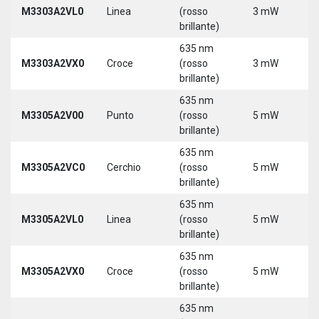
M3303A2VL0
Linea
(rosso
3 mW
5
brillante)
635 nm
M3303A2VX0
Croce
(rosso
3 mW
5
brillante)
635 nm
M3305A2V00
Punto
(rosso
5 mW
5
brillante)
635 nm
M3305A2VC0
Cerchio
(rosso
5 mW
5
brillante)
635 nm
M3305A2VL0
Linea
(rosso
5 mW
5
brillante)
635 nm
M3305A2VX0
Croce
(rosso
5 mW
5
brillante)
635 nm