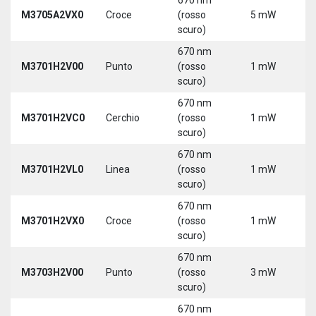
M3705A2VX0
Croce
(rosso
5 mW
5
scuro)
670 nm
M3701H2V00
Punto
(rosso
1 mW
5
scuro)
670 nm
M3701H2VC0
Cerchio
(rosso
1 mW
5
scuro)
670 nm
M3701H2VL0
Linea
(rosso
1 mW
5
scuro)
670 nm
M3701H2VX0
Croce
(rosso
1 mW
5
scuro)
670 nm
M3703H2V00
Punto
(rosso
3 mW
5
scuro)
670 nm