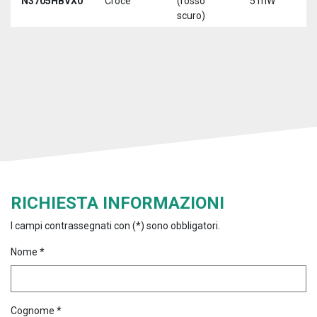
N3705HBVX0
Croce
(rosso
5 mW
5
scuro)
RICHIESTA INFORMAZIONI
I campi contrassegnati con (*) sono obbligatori.
Nome *
Cognome *