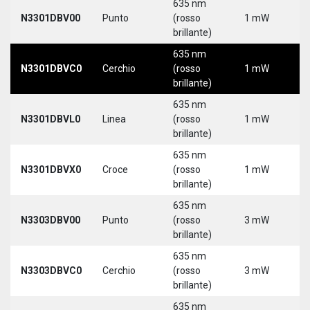
635 nm
N3301DBV00
Punto
(rosso
1 mW
5
brillante)
635 nm
N3301DBVC0
Cerchio
(rosso
1 mW
5
brillante)
635 nm
N3301DBVL0
Linea
(rosso
1 mW
5
brillante)
635 nm
N3301DBVX0
Croce
(rosso
1 mW
5
brillante)
635 nm
N3303DBV00
Punto
(rosso
3 mW
5
brillante)
635 nm
N3303DBVC0
Cerchio
(rosso
3 mW
5
brillante)
635 nm