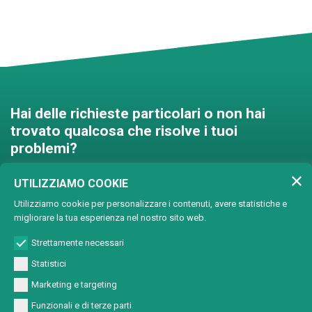
Hai delle richieste particolari o non hai
trovato qualcosa che risolve i tuoi
problemi?
Contattaci e troveremo una
UTILIZZIAMO COOKIE
soluzione insieme!
Utilizziamo cookie per personalizzare i contenuti, avere statistiche e
migliorare la tua esperienza nel nostro sito web.
Soluzioni personalizzate
Strettamente necessari
Statistici
Marketing e targeting
Funzionali e di terze parti