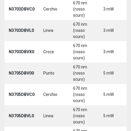
670 nm
N3703DBVC0
Cerchio
(rosso
3 mW
5
scuro)
670 nm
N3703DBVL0
Linea
(rosso
3 mW
5
scuro)
670 nm
N3703DBVX0
Croce
(rosso
3 mW
5
scuro)
670 nm
N3705DBV00
Punto
(rosso
5 mW
5
scuro)
670 nm
N3705DBVC0
Cerchio
(rosso
5 mW
5
scuro)
670 nm
N3705DBVL0
Linea
(rosso
5 mW
5
scuro)
670 nm