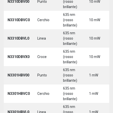
N3310DBV00
Punto
(rosso
10 mW
5
brillante)
635 nm
N3310DBVC0
Cerchio
(rosso
10 mW
5
brillante)
635 nm
N3310DBVL0
Linea
(rosso
10 mW
5
brillante)
635 nm
N3310DBVX0
Croce
(rosso
10 mW
5
brillante)
635 nm
N3301HBV00
Punto
(rosso
1 mW
5
brillante)
635 nm
N3301HBVC0
Cerchio
(rosso
1 mW
5
brillante)
635 nm
N3301HBVL0
Linea
(rosso
1 mW
5