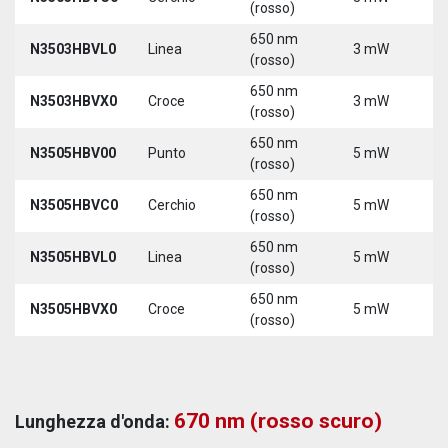
(rosso)
650 nm
N3503HBVL0
Linea
3 mW
5
(rosso)
650 nm
N3503HBVX0
Croce
3 mW
5
(rosso)
650 nm
N3505HBV00
Punto
5 mW
5
(rosso)
650 nm
N3505HBVC0
Cerchio
5 mW
5
(rosso)
650 nm
N3505HBVL0
Linea
5 mW
5
(rosso)
650 nm
N3505HBVX0
Croce
5 mW
5
(rosso)
670 nm (rosso scuro)
Lunghezza d'onda: