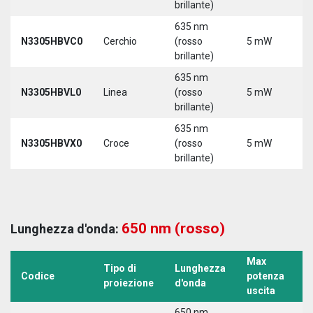
brillante)
635 nm
N3305HBVC0
Cerchio
(rosso
5 mW
5
brillante)
635 nm
N3305HBVL0
Linea
(rosso
5 mW
5
brillante)
635 nm
N3305HBVX0
Croce
(rosso
5 mW
5
brillante)
650 nm (rosso)
Lunghezza d'onda:
Max
Tipo di
Lunghezza
T
Codice
potenza
proiezione
d'onda
a
uscita
650 nm