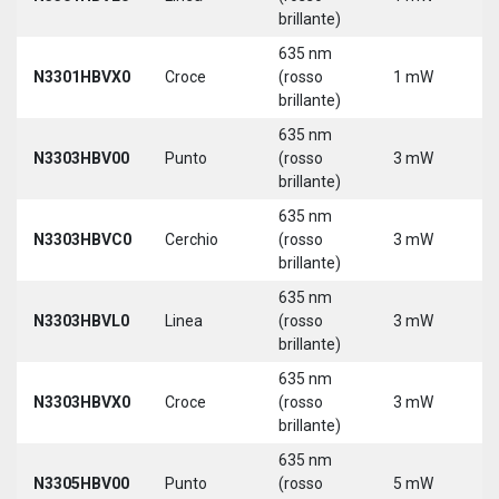
brillante)
635 nm
N3301HBVX0
Croce
(rosso
1 mW
5
brillante)
635 nm
N3303HBV00
Punto
(rosso
3 mW
5
brillante)
635 nm
N3303HBVC0
Cerchio
(rosso
3 mW
5
brillante)
635 nm
N3303HBVL0
Linea
(rosso
3 mW
5
brillante)
635 nm
N3303HBVX0
Croce
(rosso
3 mW
5
brillante)
635 nm
N3305HBV00
Punto
(rosso
5 mW
5