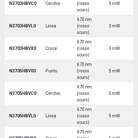
N3703HBVC0
Cerchio
(rosso
3 mW
5
scuro)
670 nm
N3703HBVL0
Linea
(rosso
3 mW
5
scuro)
670 nm
N3703HBVX0
Croce
(rosso
3 mW
5
scuro)
670 nm
N3705HBV00
Punto
(rosso
5 mW
5
scuro)
670 nm
N3705HBVC0
Cerchio
(rosso
5 mW
5
scuro)
670 nm
N3705HBVL0
Linea
(rosso
5 mW
5
scuro)
670 nm