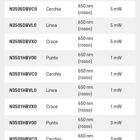
650 nm
N3505DBVC0
Cerchio
5 mW
5
(rosso)
650 nm
N3505DBVL0
Linea
5 mW
5
(rosso)
650 nm
N3505DBVX0
Croce
5 mW
5
(rosso)
650 nm
N3501HBV00
Punto
1 mW
5
(rosso)
650 nm
N3501HBVC0
Cerchio
1 mW
5
(rosso)
650 nm
N3501HBVL0
Linea
1 mW
5
(rosso)
650 nm
N3501HBVX0
Croce
1 mW
5
(rosso)
650 nm
N3503HBV00
Punto
3 mW
5
(rosso)
650 nm
N3503HBVC0
Cerchio
3 mW
5