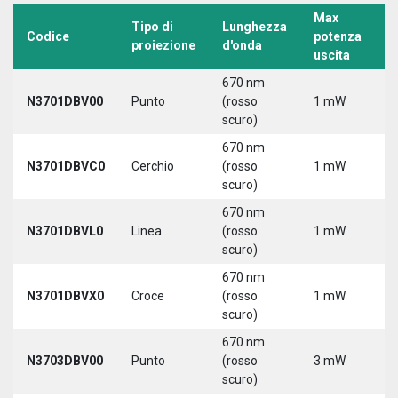
Max
Tipo di
Lunghezza
T
Codice
potenza
proiezione
d'onda
a
uscita
670 nm
N3701DBV00
Punto
(rosso
1 mW
5
scuro)
670 nm
N3701DBVC0
Cerchio
(rosso
1 mW
5
scuro)
670 nm
N3701DBVL0
Linea
(rosso
1 mW
5
scuro)
670 nm
N3701DBVX0
Croce
(rosso
1 mW
5
scuro)
670 nm
N3703DBV00
Punto
(rosso
3 mW
5
scuro)