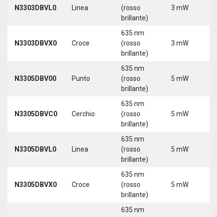
N3303DBVL0
Linea
(rosso
3 mW
5
brillante)
635 nm
N3303DBVX0
Croce
(rosso
3 mW
5
brillante)
635 nm
N3305DBV00
Punto
(rosso
5 mW
5
brillante)
635 nm
N3305DBVC0
Cerchio
(rosso
5 mW
5
brillante)
635 nm
N3305DBVL0
Linea
(rosso
5 mW
5
brillante)
635 nm
N3305DBVX0
Croce
(rosso
5 mW
5
brillante)
635 nm