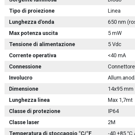
Tipo di proiezione
Linea
Lunghezza d'onda
650 nm (ro
Max potenza uscita
5 mW
Tensione di alimentazione
5 Vdc
Corrente operativa
<40 mA
Connessione
Connettore
Involucro
Allum.anod
Dimensione
14x95 mm
Lunghezza linea
Max 1,7mt
Classe di protezione
IP64
Classe laser
2M
Temperatura di stoccaggio °C/°F
-40 +85 °C 