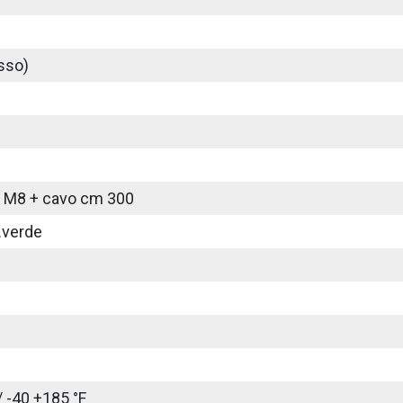
sso)
 M8 + cavo cm 300
.verde
/ -40 +185 °F