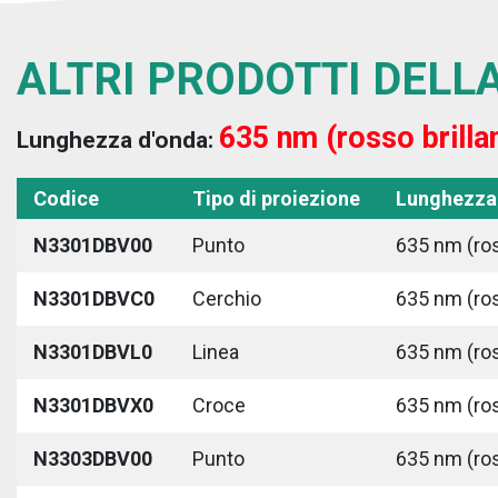
ALTRI PRODOTTI DELLA
635 nm (rosso brilla
Lunghezza d'onda:
Codice
Tipo di proiezione
Lunghezza
N3301DBV00
Punto
635 nm (ros
N3301DBVC0
Cerchio
635 nm (ros
N3301DBVL0
Linea
635 nm (ros
N3301DBVX0
Croce
635 nm (ros
N3303DBV00
Punto
635 nm (ros