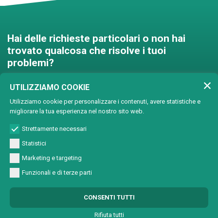
Hai delle richieste particolari o non hai
trovato qualcosa che risolve i tuoi
problemi?
Contattaci e troveremo una
UTILIZZIAMO COOKIE
soluzione insieme!
Utilizziamo cookie per personalizzare i contenuti, avere statistiche e
migliorare la tua esperienza nel nostro sito web.
Soluzioni personalizzate
Strettamente necessari
Statistici
Marketing e targeting
Funzionali e di terze parti
© Copyright 2024 Lasertech | MEC AROUND S.r.l. Iscrizione camera di
CONSENTI TUTTI
commercio 72563 C.C.I.A.A. PN REA PN-72563 - Capitale sociale € 93600,00 CF/
Part. IVA 0137723093
Rifiuta tutti
All Rights Reserved |
Informativa sulla Privacy
|
Sviluppo sito web W3design