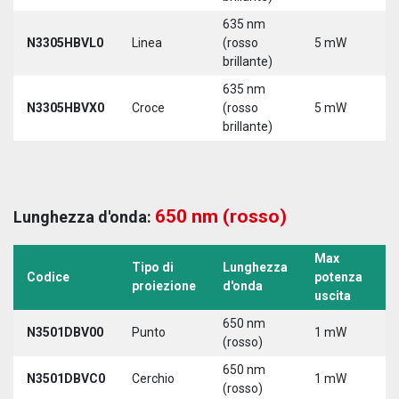
635 nm
N3305HBVL0
Linea
(rosso
5 mW
5
brillante)
635 nm
N3305HBVX0
Croce
(rosso
5 mW
5
brillante)
650 nm (rosso)
Lunghezza d'onda:
Max
Tipo di
Lunghezza
T
Codice
potenza
proiezione
d'onda
a
uscita
650 nm
N3501DBV00
Punto
1 mW
5
(rosso)
650 nm
N3501DBVC0
Cerchio
1 mW
5
(rosso)