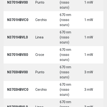
N3701HBV00
Punto
(rosso
1 mW
5
scuro)
670 nm
N3701HBVC0
Cerchio
(rosso
1 mW
5
scuro)
670 nm
N3701HBVL0
Linea
(rosso
1 mW
5
scuro)
670 nm
N3701HBVX0
Croce
(rosso
1 mW
5
scuro)
670 nm
N3703HBV00
Punto
(rosso
3 mW
5
scuro)
670 nm
N3703HBVC0
Cerchio
(rosso
3 mW
5
scuro)
670 nm
N3703HBVL0
Linea
(rosso
3 mW
5