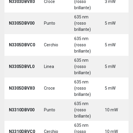
N3303DBVX0
Croce
(rosso
3 mW
5
brillante)
635 nm
N3305DBV00
Punto
(rosso
5 mW
5
brillante)
635 nm
N3305DBVC0
Cerchio
(rosso
5 mW
5
brillante)
635 nm
N3305DBVL0
Linea
(rosso
5 mW
5
brillante)
635 nm
N3305DBVX0
Croce
(rosso
5 mW
5
brillante)
635 nm
N3310DBV00
Punto
(rosso
10 mW
5
brillante)
635 nm
N3310DBVC0
Cerchio
(rosso
10 mW
5