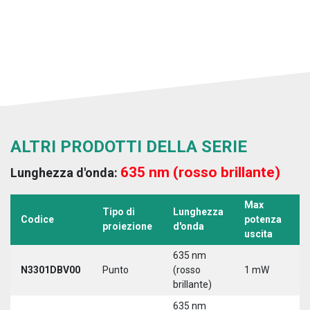
ALTRI PRODOTTI DELLA SERIE
635 nm (rosso brillante)
Lunghezza d'onda:
Max
Tipo di
Lunghezza
T
Codice
potenza
proiezione
d'onda
a
uscita
635 nm
N3301DBV00
Punto
(rosso
1 mW
5
brillante)
635 nm