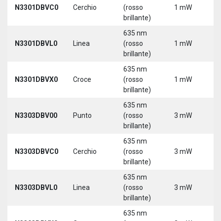
N3301DBVC0
Cerchio
(rosso
1 mW
5
brillante)
635 nm
N3301DBVL0
Linea
(rosso
1 mW
5
brillante)
635 nm
N3301DBVX0
Croce
(rosso
1 mW
5
brillante)
635 nm
N3303DBV00
Punto
(rosso
3 mW
5
brillante)
635 nm
N3303DBVC0
Cerchio
(rosso
3 mW
5
brillante)
635 nm
N3303DBVL0
Linea
(rosso
3 mW
5
brillante)
635 nm