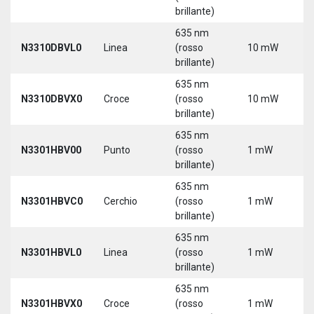
brillante)
635 nm
N3310DBVL0
Linea
(rosso
10 mW
5
brillante)
635 nm
N3310DBVX0
Croce
(rosso
10 mW
5
brillante)
635 nm
N3301HBV00
Punto
(rosso
1 mW
5
brillante)
635 nm
N3301HBVC0
Cerchio
(rosso
1 mW
5
brillante)
635 nm
N3301HBVL0
Linea
(rosso
1 mW
5
brillante)
635 nm
N3301HBVX0
Croce
(rosso
1 mW
5