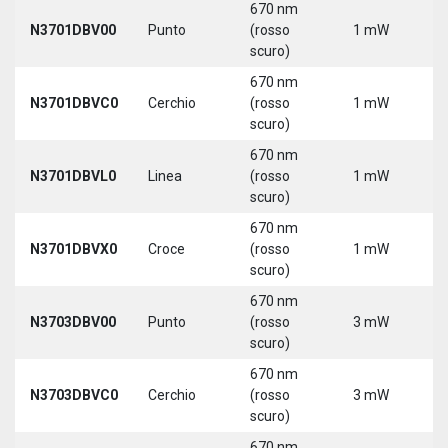
670 nm
N3701DBV00
Punto
(rosso
1 mW
5
scuro)
670 nm
N3701DBVC0
Cerchio
(rosso
1 mW
5
scuro)
670 nm
N3701DBVL0
Linea
(rosso
1 mW
5
scuro)
670 nm
N3701DBVX0
Croce
(rosso
1 mW
5
scuro)
670 nm
N3703DBV00
Punto
(rosso
3 mW
5
scuro)
670 nm
N3703DBVC0
Cerchio
(rosso
3 mW
5
scuro)
670 nm