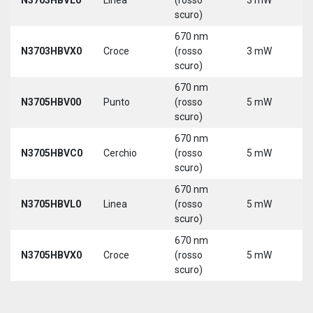
scuro)
670 nm
N3703HBVX0
Croce
(rosso
3 mW
5
scuro)
670 nm
N3705HBV00
Punto
(rosso
5 mW
5
scuro)
670 nm
N3705HBVC0
Cerchio
(rosso
5 mW
5
scuro)
670 nm
N3705HBVL0
Linea
(rosso
5 mW
5
scuro)
670 nm
N3705HBVX0
Croce
(rosso
5 mW
5
scuro)