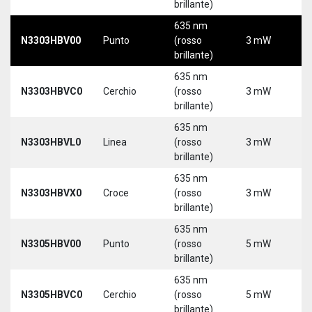
brillante)
635 nm
N3303HBV00
Punto
(rosso
3 mW
5
brillante)
635 nm
N3303HBVC0
Cerchio
(rosso
3 mW
5
brillante)
635 nm
N3303HBVL0
Linea
(rosso
3 mW
5
brillante)
635 nm
N3303HBVX0
Croce
(rosso
3 mW
5
brillante)
635 nm
N3305HBV00
Punto
(rosso
5 mW
5
brillante)
635 nm
N3305HBVC0
Cerchio
(rosso
5 mW
5
brillante)