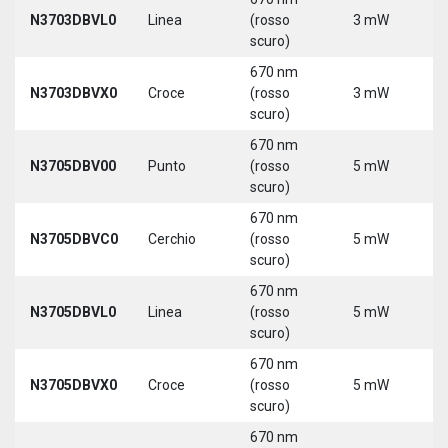
N3703DBVL0
Linea
(rosso
3 mW
5
scuro)
670 nm
N3703DBVX0
Croce
(rosso
3 mW
5
scuro)
670 nm
N3705DBV00
Punto
(rosso
5 mW
5
scuro)
670 nm
N3705DBVC0
Cerchio
(rosso
5 mW
5
scuro)
670 nm
N3705DBVL0
Linea
(rosso
5 mW
5
scuro)
670 nm
N3705DBVX0
Croce
(rosso
5 mW
5
scuro)
670 nm