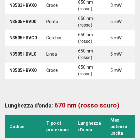
650 nm
N3503HBVX0
Croce
3 mW
5
(rosso)
650 nm
N3505HBV00
Punto
5 mW
5
(rosso)
650 nm
N3505HBVC0
Cerchio
5 mW
5
(rosso)
650 nm
N3505HBVL0
Linea
5 mW
5
(rosso)
650 nm
N3505HBVX0
Croce
5 mW
5
(rosso)
670 nm (rosso scuro)
Lunghezza d'onda:
Max
Tipo di
Lunghezza
T
Codice
potenza
proiezione
d'onda
a
uscita