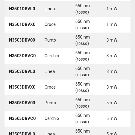
650 nm
N3501DBVL0
Linea
1 mW
5
(rosso)
650 nm
N3501DBVX0
Croce
1 mW
5
(rosso)
650 nm
N3503DBV00
Punto
3 mW
5
(rosso)
650 nm
N3503DBVC0
Cerchio
3 mW
5
(rosso)
650 nm
N3503DBVL0
Linea
3 mW
5
(rosso)
650 nm
N3503DBVX0
Croce
3 mW
5
(rosso)
650 nm
N3505DBV00
Punto
5 mW
5
(rosso)
650 nm
N3505DBVC0
Cerchio
5 mW
5
(rosso)
650 nm
N3505DBVL0
Linea
5 mW
5