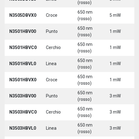
(rosso)
650 nm
N3505DBVX0
Croce
5 mW
5
(rosso)
650 nm
N3501HBV00
Punto
1 mW
5
(rosso)
650 nm
N3501HBVC0
Cerchio
1 mW
5
(rosso)
650 nm
N3501HBVL0
Linea
1 mW
5
(rosso)
650 nm
N3501HBVX0
Croce
1 mW
5
(rosso)
650 nm
N3503HBV00
Punto
3 mW
5
(rosso)
650 nm
N3503HBVC0
Cerchio
3 mW
5
(rosso)
650 nm
N3503HBVL0
Linea
3 mW
5
(rosso)