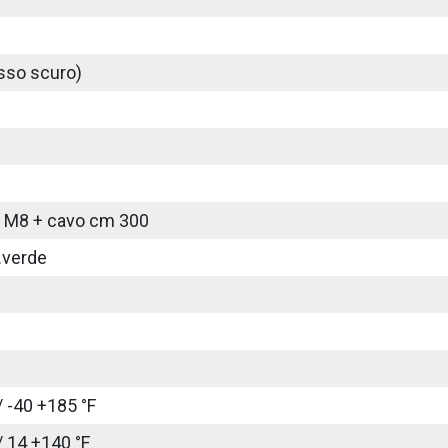
sso scuro)
 M8 + cavo cm 300
.verde
/ -40 +185 °F
/ 14 +140 °F