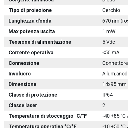
Tipo di proiezione
Cerchio
Lunghezza d'onda
670 nm (ro
Max potenza uscita
1 mW
Tensione di alimentazione
5 Vdc
Corrente operativa
<50 mA
Connessione
Connettore
Involucro
Allum.anod
Dimensione
14x95 mm
Classe di protezione
IP64
Classe laser
2
Temperatura di stoccaggio °C/°F
-40 +85 °C 
Temperatura operativa °C/°F
-10 +50 °C 