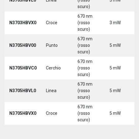
scuro)
670 nm
N3703HBVX0
Croce
(rosso
3 mW
5
scuro)
670 nm
N3705HBV00
Punto
(rosso
5 mW
5
scuro)
670 nm
N3705HBVC0
Cerchio
(rosso
5 mW
5
scuro)
670 nm
N3705HBVL0
Linea
(rosso
5 mW
5
scuro)
670 nm
N3705HBVX0
Croce
(rosso
5 mW
5
scuro)