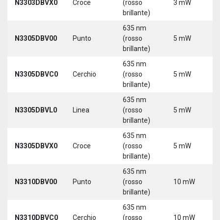
N3303DBVX0
Croce
(rosso
3 mW
5
brillante)
635 nm
N3305DBV00
Punto
(rosso
5 mW
5
brillante)
635 nm
N3305DBVC0
Cerchio
(rosso
5 mW
5
brillante)
635 nm
N3305DBVL0
Linea
(rosso
5 mW
5
brillante)
635 nm
N3305DBVX0
Croce
(rosso
5 mW
5
brillante)
635 nm
N3310DBV00
Punto
(rosso
10 mW
5
brillante)
635 nm
N3310DBVC0
Cerchio
(rosso
10 mW
5