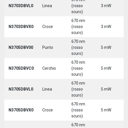
N3703DBVL0
Linea
(rosso
3 mW
5
scuro)
670 nm
N3703DBVX0
Croce
(rosso
3 mW
5
scuro)
670 nm
N3705DBV00
Punto
(rosso
5 mW
5
scuro)
670 nm
N3705DBVC0
Cerchio
(rosso
5 mW
5
scuro)
670 nm
N3705DBVL0
Linea
(rosso
5 mW
5
scuro)
670 nm
N3705DBVX0
Croce
(rosso
5 mW
5
scuro)
670 nm