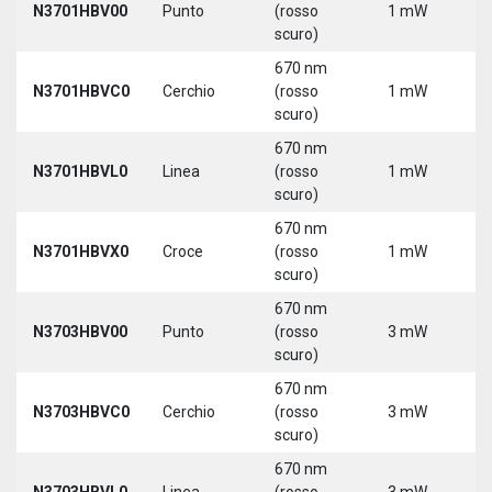
N3701HBV00
Punto
(rosso
1 mW
5
scuro)
670 nm
N3701HBVC0
Cerchio
(rosso
1 mW
5
scuro)
670 nm
N3701HBVL0
Linea
(rosso
1 mW
5
scuro)
670 nm
N3701HBVX0
Croce
(rosso
1 mW
5
scuro)
670 nm
N3703HBV00
Punto
(rosso
3 mW
5
scuro)
670 nm
N3703HBVC0
Cerchio
(rosso
3 mW
5
scuro)
670 nm
N3703HBVL0
Linea
(rosso
3 mW
5