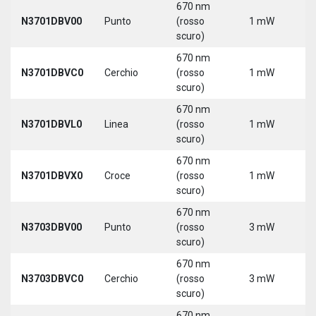
670 nm
N3701DBV00
Punto
(rosso
1 mW
5
scuro)
670 nm
N3701DBVC0
Cerchio
(rosso
1 mW
5
scuro)
670 nm
N3701DBVL0
Linea
(rosso
1 mW
5
scuro)
670 nm
N3701DBVX0
Croce
(rosso
1 mW
5
scuro)
670 nm
N3703DBV00
Punto
(rosso
3 mW
5
scuro)
670 nm
N3703DBVC0
Cerchio
(rosso
3 mW
5
scuro)
670 nm