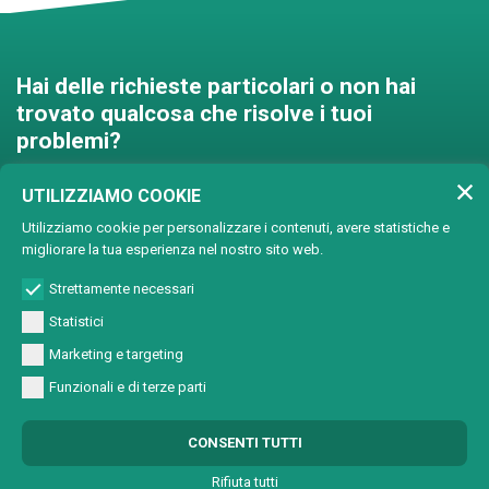
Hai delle richieste particolari o non hai
trovato qualcosa che risolve i tuoi
problemi?
Contattaci e troveremo una
UTILIZZIAMO COOKIE
soluzione insieme!
Utilizziamo cookie per personalizzare i contenuti, avere statistiche e
migliorare la tua esperienza nel nostro sito web.
Soluzioni personalizzate
Strettamente necessari
Statistici
Marketing e targeting
Funzionali e di terze parti
© Copyright 2024 Lasertech | MEC AROUND S.r.l. Iscrizione camera di
CONSENTI TUTTI
commercio 72563 C.C.I.A.A. PN REA PN-72563 - Capitale sociale € 93600,00 CF/
Part. IVA 0137723093
Rifiuta tutti
All Rights Reserved |
Informativa sulla Privacy
|
Sviluppo sito web W3design