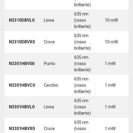
brillante)
635 nm
N3310DBVL0
Linea
(rosso
10 mW
5
brillante)
635 nm
N3310DBVX0
Croce
(rosso
10 mW
5
brillante)
635 nm
N3301HBV00
Punto
(rosso
1 mW
5
brillante)
635 nm
N3301HBVC0
Cerchio
(rosso
1 mW
5
brillante)
635 nm
N3301HBVL0
Linea
(rosso
1 mW
5
brillante)
635 nm
N3301HBVX0
Croce
(rosso
1 mW
5