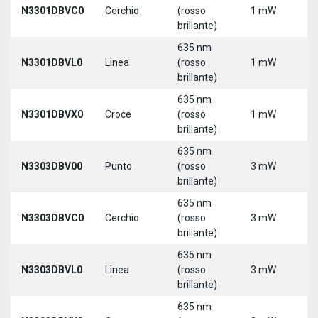
N3301DBVC0
Cerchio
(rosso
1 mW
5
brillante)
635 nm
N3301DBVL0
Linea
(rosso
1 mW
5
brillante)
635 nm
N3301DBVX0
Croce
(rosso
1 mW
5
brillante)
635 nm
N3303DBV00
Punto
(rosso
3 mW
5
brillante)
635 nm
N3303DBVC0
Cerchio
(rosso
3 mW
5
brillante)
635 nm
N3303DBVL0
Linea
(rosso
3 mW
5
brillante)
635 nm