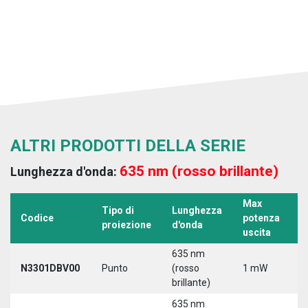
ALTRI PRODOTTI DELLA SERIE
635 nm (rosso brillante)
Lunghezza d'onda:
Max
Tipo di
Lunghezza
T
Codice
potenza
proiezione
d'onda
a
uscita
635 nm
N3301DBV00
Punto
(rosso
1 mW
5
brillante)
635 nm