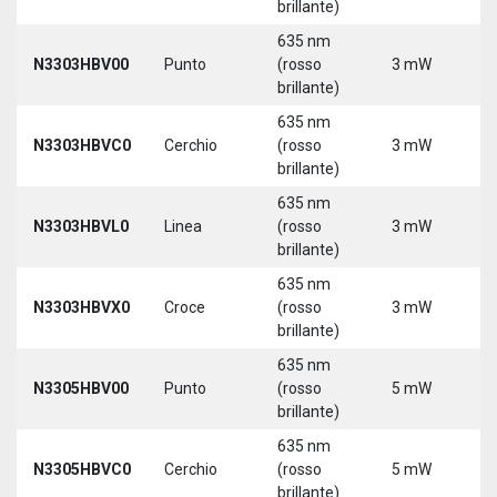
brillante)
635 nm
N3303HBV00
Punto
(rosso
3 mW
5
brillante)
635 nm
N3303HBVC0
Cerchio
(rosso
3 mW
5
brillante)
635 nm
N3303HBVL0
Linea
(rosso
3 mW
5
brillante)
635 nm
N3303HBVX0
Croce
(rosso
3 mW
5
brillante)
635 nm
N3305HBV00
Punto
(rosso
5 mW
5
brillante)
635 nm
N3305HBVC0
Cerchio
(rosso
5 mW
5
brillante)