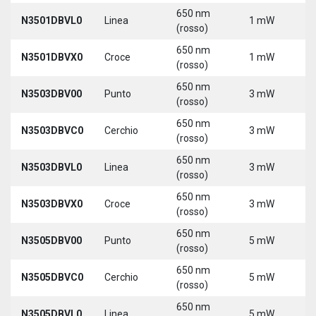
650 nm
N3501DBVL0
Linea
1 mW
5
(rosso)
650 nm
N3501DBVX0
Croce
1 mW
5
(rosso)
650 nm
N3503DBV00
Punto
3 mW
5
(rosso)
650 nm
N3503DBVC0
Cerchio
3 mW
5
(rosso)
650 nm
N3503DBVL0
Linea
3 mW
5
(rosso)
650 nm
N3503DBVX0
Croce
3 mW
5
(rosso)
650 nm
N3505DBV00
Punto
5 mW
5
(rosso)
650 nm
N3505DBVC0
Cerchio
5 mW
5
(rosso)
650 nm
N3505DBVL0
Linea
5 mW
5