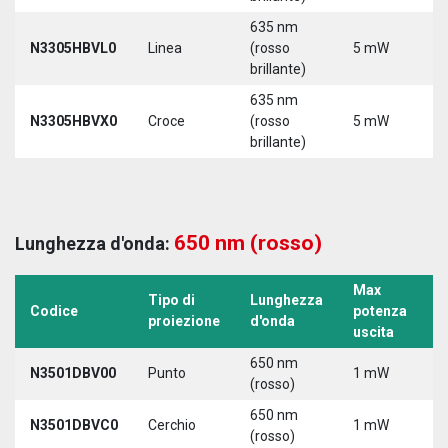
635 nm
N3305HBVL0
Linea
(rosso
5 mW
5
brillante)
635 nm
N3305HBVX0
Croce
(rosso
5 mW
5
brillante)
650 nm (rosso)
Lunghezza d'onda:
Max
Tipo di
Lunghezza
T
Codice
potenza
proiezione
d'onda
a
uscita
650 nm
N3501DBV00
Punto
1 mW
5
(rosso)
650 nm
N3501DBVC0
Cerchio
1 mW
5
(rosso)