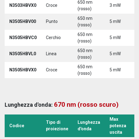
650 nm
N3503HBVX0
Croce
3 mW
5
(rosso)
650 nm
N3505HBV00
Punto
5 mW
5
(rosso)
650 nm
N3505HBVC0
Cerchio
5 mW
5
(rosso)
650 nm
N3505HBVL0
Linea
5 mW
5
(rosso)
650 nm
N3505HBVX0
Croce
5 mW
5
(rosso)
670 nm (rosso scuro)
Lunghezza d'onda:
Max
Tipo di
Lunghezza
T
Codice
potenza
proiezione
d'onda
a
uscita