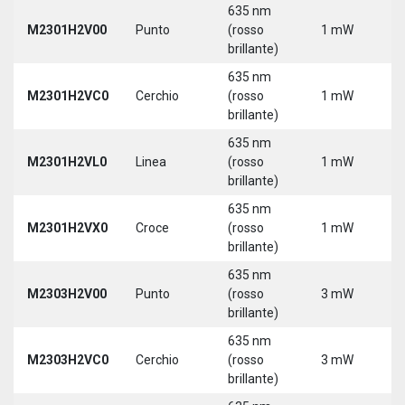
635 nm
M2301H2V00
Punto
(rosso
1 mW
5
brillante)
635 nm
M2301H2VC0
Cerchio
(rosso
1 mW
5
brillante)
635 nm
M2301H2VL0
Linea
(rosso
1 mW
5
brillante)
635 nm
M2301H2VX0
Croce
(rosso
1 mW
5
brillante)
635 nm
M2303H2V00
Punto
(rosso
3 mW
5
brillante)
635 nm
M2303H2VC0
Cerchio
(rosso
3 mW
5
brillante)