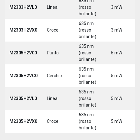
635 nm
M2303H2VL0
Linea
(rosso
3 mW
5
brillante)
635 nm
M2303H2VX0
Croce
(rosso
3 mW
5
brillante)
635 nm
M2305H2V00
Punto
(rosso
5 mW
5
brillante)
635 nm
M2305H2VC0
Cerchio
(rosso
5 mW
5
brillante)
635 nm
M2305H2VL0
Linea
(rosso
5 mW
5
brillante)
635 nm
M2305H2VX0
Croce
(rosso
5 mW
5
brillante)