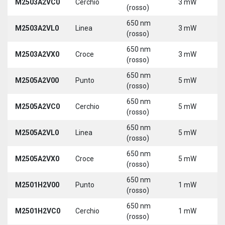
M2503A2VC0
Cerchio
3 mW
5
(rosso)
650 nm
M2503A2VL0
Linea
3 mW
5
(rosso)
650 nm
M2503A2VX0
Croce
3 mW
5
(rosso)
650 nm
M2505A2V00
Punto
5 mW
5
(rosso)
650 nm
M2505A2VC0
Cerchio
5 mW
5
(rosso)
650 nm
M2505A2VL0
Linea
5 mW
5
(rosso)
650 nm
M2505A2VX0
Croce
5 mW
5
(rosso)
650 nm
M2501H2V00
Punto
1 mW
5
(rosso)
650 nm
M2501H2VC0
Cerchio
1 mW
5
(rosso)