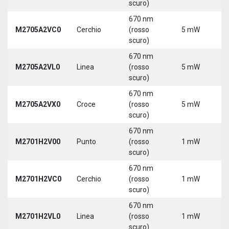
scuro)
670 nm
M2705A2VC0
Cerchio
(rosso
5 mW
5
scuro)
670 nm
M2705A2VL0
Linea
(rosso
5 mW
5
scuro)
670 nm
M2705A2VX0
Croce
(rosso
5 mW
5
scuro)
670 nm
M2701H2V00
Punto
(rosso
1 mW
5
scuro)
670 nm
M2701H2VC0
Cerchio
(rosso
1 mW
5
scuro)
670 nm
M2701H2VL0
Linea
(rosso
1 mW
5
scuro)