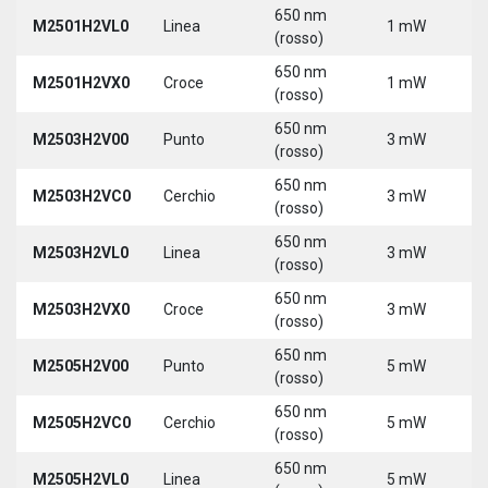
650 nm
M2501H2VL0
Linea
1 mW
5
(rosso)
650 nm
M2501H2VX0
Croce
1 mW
5
(rosso)
650 nm
M2503H2V00
Punto
3 mW
5
(rosso)
650 nm
M2503H2VC0
Cerchio
3 mW
5
(rosso)
650 nm
M2503H2VL0
Linea
3 mW
5
(rosso)
650 nm
M2503H2VX0
Croce
3 mW
5
(rosso)
650 nm
M2505H2V00
Punto
5 mW
5
(rosso)
650 nm
M2505H2VC0
Cerchio
5 mW
5
(rosso)
650 nm
M2505H2VL0
Linea
5 mW
5