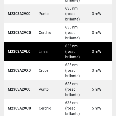
brillante)
635 nm
M2303A2V00
Punto
(rosso
3 mW
5
brillante)
635 nm
M2303A2VC0
Cerchio
(rosso
3 mW
5
brillante)
635 nm
M2303A2VL0
Linea
(rosso
3 mW
5
brillante)
635 nm
M2303A2VX0
Croce
(rosso
3 mW
5
brillante)
635 nm
M2305A2V00
Punto
(rosso
5 mW
5
brillante)
635 nm
M2305A2VC0
Cerchio
(rosso
5 mW
5
brillante)