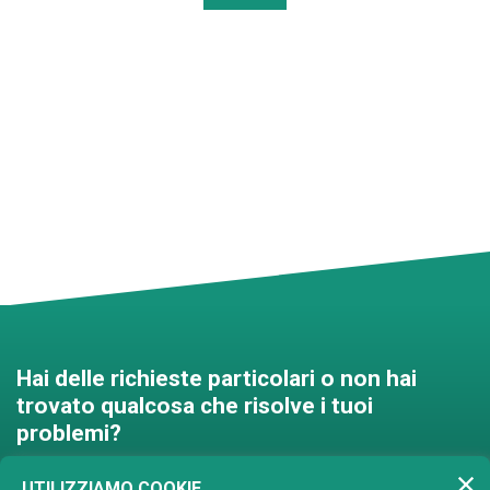
Hai delle richieste particolari o non hai
trovato qualcosa che risolve i tuoi
problemi?
Contattaci e troveremo una
UTILIZZIAMO COOKIE