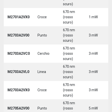
scuro)
670 nm
M2701A2VX0
Croce
(rosso
1 mW
5
scuro)
670 nm
M2703A2V00
Punto
(rosso
3 mW
5
scuro)
670 nm
M2703A2VC0
Cerchio
(rosso
3 mW
5
scuro)
670 nm
M2703A2VL0
Linea
(rosso
3 mW
5
scuro)
670 nm
M2703A2VX0
Croce
(rosso
3 mW
5
scuro)
670 nm
M2705A2V00
Punto
(rosso
5 mW
5