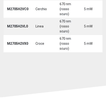
670 nm
M2705H2VC0
Cerchio
(rosso
5 mW
5
scuro)
670 nm
M2705H2VL0
Linea
(rosso
5 mW
5
scuro)
670 nm
M2705H2VX0
Croce
(rosso
5 mW
5
scuro)