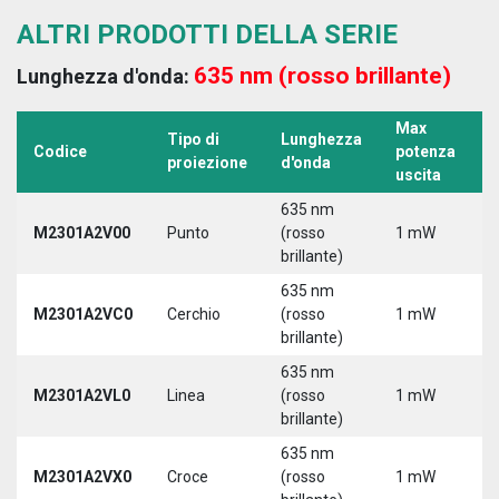
ALTRI PRODOTTI DELLA SERIE
635 nm (rosso brillante)
Lunghezza d'onda:
Max
Tipo di
Lunghezza
T
Codice
potenza
proiezione
d'onda
a
uscita
635 nm
M2301A2V00
Punto
(rosso
1 mW
5
brillante)
635 nm
M2301A2VC0
Cerchio
(rosso
1 mW
5
brillante)
635 nm
M2301A2VL0
Linea
(rosso
1 mW
5
brillante)
635 nm
M2301A2VX0
Croce
(rosso
1 mW
5