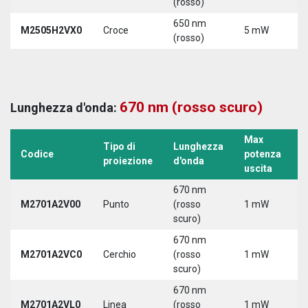
(rosso)
650 nm
M2505H2VX0
Croce
5 mW
5
(rosso)
670 nm (rosso scuro)
Lunghezza d'onda:
Max
Tipo di
Lunghezza
T
Codice
potenza
proiezione
d'onda
a
uscita
670 nm
M2701A2V00
Punto
(rosso
1 mW
5
scuro)
670 nm
M2701A2VC0
Cerchio
(rosso
1 mW
5
scuro)
670 nm
M2701A2VL0
Linea
(rosso
1 mW
5