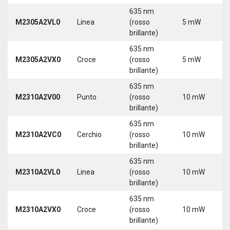
635 nm
M2305A2VL0
Linea
(rosso
5 mW
5
brillante)
635 nm
M2305A2VX0
Croce
(rosso
5 mW
5
brillante)
635 nm
M2310A2V00
Punto
(rosso
10 mW
5
brillante)
635 nm
M2310A2VC0
Cerchio
(rosso
10 mW
5
brillante)
635 nm
M2310A2VL0
Linea
(rosso
10 mW
5
brillante)
635 nm
M2310A2VX0
Croce
(rosso
10 mW
5
brillante)