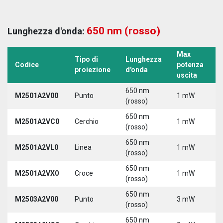
650 nm (rosso)
Lunghezza d'onda:
Max
Tipo di
Lunghezza
T
Codice
potenza
proiezione
d'onda
a
uscita
650 nm
M2501A2V00
Punto
1 mW
5
(rosso)
650 nm
M2501A2VC0
Cerchio
1 mW
5
(rosso)
650 nm
M2501A2VL0
Linea
1 mW
5
(rosso)
650 nm
M2501A2VX0
Croce
1 mW
5
(rosso)
650 nm
M2503A2V00
Punto
3 mW
5
(rosso)
650 nm