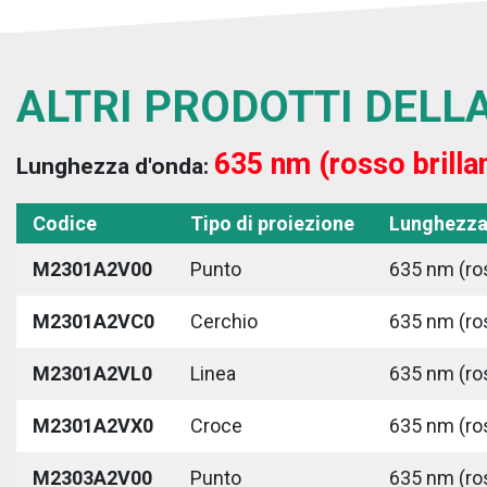
ALTRI PRODOTTI DELLA
635 nm (rosso brilla
Lunghezza d'onda:
Codice
Tipo di proiezione
Lunghezza
M2301A2V00
Punto
635 nm (ros
M2301A2VC0
Cerchio
635 nm (ros
M2301A2VL0
Linea
635 nm (ros
M2301A2VX0
Croce
635 nm (ros
M2303A2V00
Punto
635 nm (ros