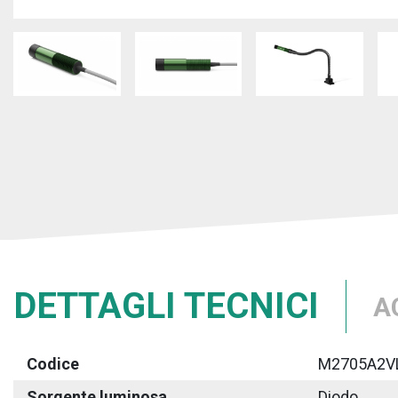
DETTAGLI TECNICI
A
Codice
M2705A2V
Sorgente luminosa
Diodo