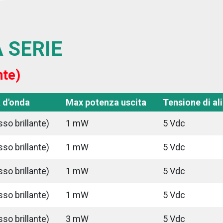
 SERIE
nte)
 d'onda
Max potenza uscita
Tensione di a
so brillante)
1 mW
5 Vdc
so brillante)
1 mW
5 Vdc
so brillante)
1 mW
5 Vdc
so brillante)
1 mW
5 Vdc
so brillante)
3 mW
5 Vdc