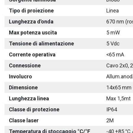
Tipo di proiezione
Linea
Lunghezza d'onda
670 nm (ro
Max potenza uscita
5 mW
Tensione di alimentazione
5 Vdc
Corrente operativa
<65 mA
Connessione
Cavo 2x0, 
Involucro
Allum.anod
Dimensione
14x65 mm
Lunghezza linea
Max 1,5mt
Classe di protezione
IP64
Classe laser
2M
Temperatura di stoccaggio °C/°F
-40 +85 °C 