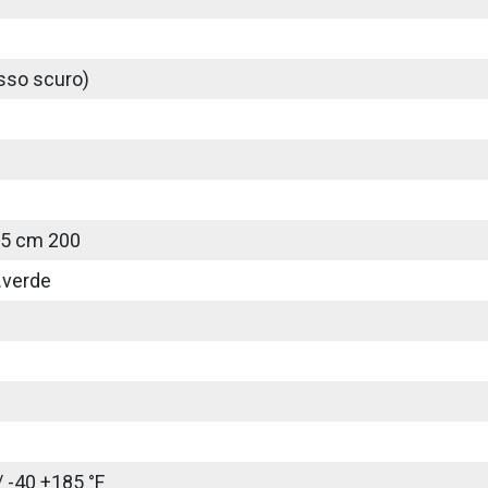
sso scuro)
25 cm 200
.verde
/ -40 +185 °F