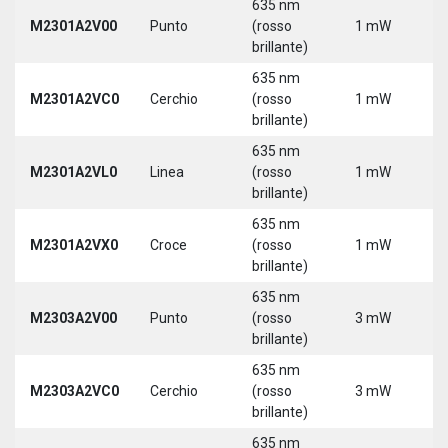
635 nm
M2301A2V00
Punto
(rosso
1 mW
5
brillante)
635 nm
M2301A2VC0
Cerchio
(rosso
1 mW
5
brillante)
635 nm
M2301A2VL0
Linea
(rosso
1 mW
5
brillante)
635 nm
M2301A2VX0
Croce
(rosso
1 mW
5
brillante)
635 nm
M2303A2V00
Punto
(rosso
3 mW
5
brillante)
635 nm
M2303A2VC0
Cerchio
(rosso
3 mW
5
brillante)
635 nm