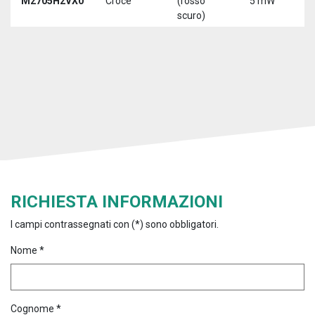
M2705H2VX0
Croce
(rosso
5 mW
5
scuro)
RICHIESTA INFORMAZIONI
I campi contrassegnati con (*) sono obbligatori.
Nome *
Cognome *