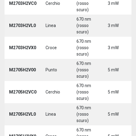
M2703H2VC0
Cerchio
(rosso
3 mW
5
scuro)
670 nm
M2703H2VL0
Linea
(rosso
3 mW
5
scuro)
670 nm
M2703H2VX0
Croce
(rosso
3 mW
5
scuro)
670 nm
M2705H2V00
Punto
(rosso
5 mW
5
scuro)
670 nm
M2705H2VC0
Cerchio
(rosso
5 mW
5
scuro)
670 nm
M2705H2VL0
Linea
(rosso
5 mW
5
scuro)
670 nm