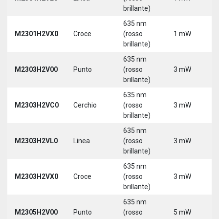
brillante)
635 nm
M2301H2VX0
Croce
(rosso
1 mW
5
brillante)
635 nm
M2303H2V00
Punto
(rosso
3 mW
5
brillante)
635 nm
M2303H2VC0
Cerchio
(rosso
3 mW
5
brillante)
635 nm
M2303H2VL0
Linea
(rosso
3 mW
5
brillante)
635 nm
M2303H2VX0
Croce
(rosso
3 mW
5
brillante)
635 nm
M2305H2V00
Punto
(rosso
5 mW
5