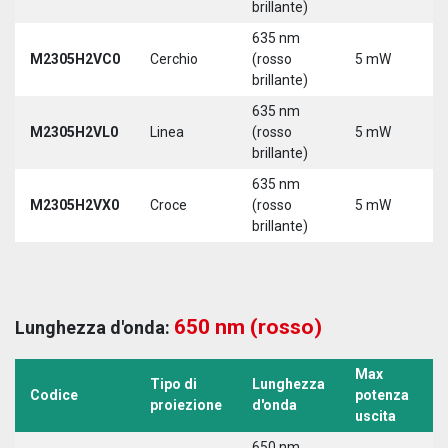
brillante)
635 nm
M2305H2VC0
Cerchio
(rosso
5 mW
5
brillante)
635 nm
M2305H2VL0
Linea
(rosso
5 mW
5
brillante)
635 nm
M2305H2VX0
Croce
(rosso
5 mW
5
brillante)
650 nm (rosso)
Lunghezza d'onda:
Max
Tipo di
Lunghezza
T
Codice
potenza
proiezione
d'onda
a
uscita
650 nm