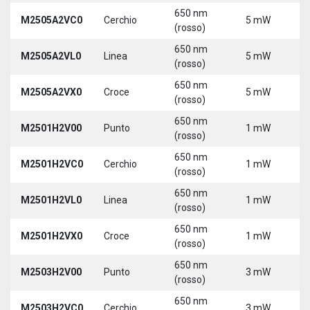
650 nm
M2505A2VC0
Cerchio
5 mW
5
(rosso)
650 nm
M2505A2VL0
Linea
5 mW
5
(rosso)
650 nm
M2505A2VX0
Croce
5 mW
5
(rosso)
650 nm
M2501H2V00
Punto
1 mW
5
(rosso)
650 nm
M2501H2VC0
Cerchio
1 mW
5
(rosso)
650 nm
M2501H2VL0
Linea
1 mW
5
(rosso)
650 nm
M2501H2VX0
Croce
1 mW
5
(rosso)
650 nm
M2503H2V00
Punto
3 mW
5
(rosso)
650 nm
M2503H2VC0
Cerchio
3 mW
5