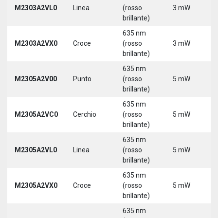
M2303A2VL0
Linea
(rosso
3 mW
5
brillante)
635 nm
M2303A2VX0
Croce
(rosso
3 mW
5
brillante)
635 nm
M2305A2V00
Punto
(rosso
5 mW
5
brillante)
635 nm
M2305A2VC0
Cerchio
(rosso
5 mW
5
brillante)
635 nm
M2305A2VL0
Linea
(rosso
5 mW
5
brillante)
635 nm
M2305A2VX0
Croce
(rosso
5 mW
5
brillante)
635 nm