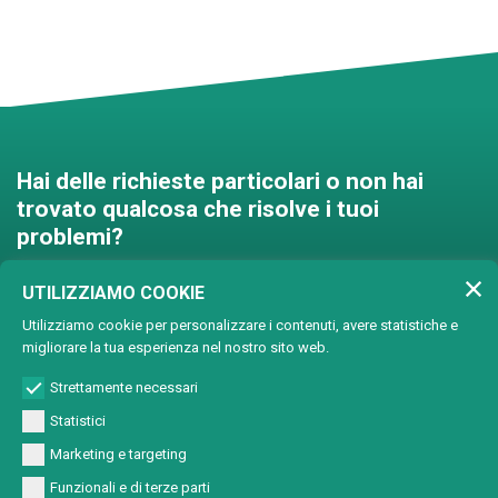
Hai delle richieste particolari o non hai
trovato qualcosa che risolve i tuoi
problemi?
Contattaci e troveremo una
UTILIZZIAMO COOKIE
soluzione insieme!
Utilizziamo cookie per personalizzare i contenuti, avere statistiche e
migliorare la tua esperienza nel nostro sito web.
Soluzioni personalizzate
Strettamente necessari
Statistici
Marketing e targeting
Funzionali e di terze parti