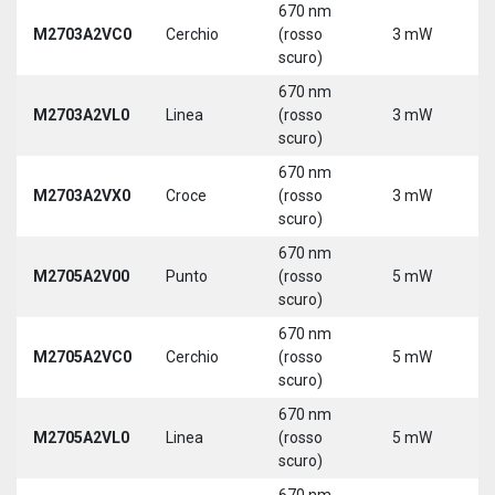
670 nm
M2703A2VC0
Cerchio
(rosso
3 mW
5
scuro)
670 nm
M2703A2VL0
Linea
(rosso
3 mW
5
scuro)
670 nm
M2703A2VX0
Croce
(rosso
3 mW
5
scuro)
670 nm
M2705A2V00
Punto
(rosso
5 mW
5
scuro)
670 nm
M2705A2VC0
Cerchio
(rosso
5 mW
5
scuro)
670 nm
M2705A2VL0
Linea
(rosso
5 mW
5
scuro)
670 nm