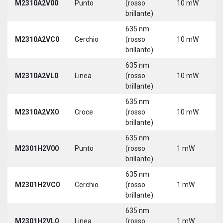
M2310A2V00
Punto
(rosso
10 mW
5
brillante)
635 nm
M2310A2VC0
Cerchio
(rosso
10 mW
5
brillante)
635 nm
M2310A2VL0
Linea
(rosso
10 mW
5
brillante)
635 nm
M2310A2VX0
Croce
(rosso
10 mW
5
brillante)
635 nm
M2301H2V00
Punto
(rosso
1 mW
5
brillante)
635 nm
M2301H2VC0
Cerchio
(rosso
1 mW
5
brillante)
635 nm
M2301H2VL0
Linea
(rosso
1 mW
5