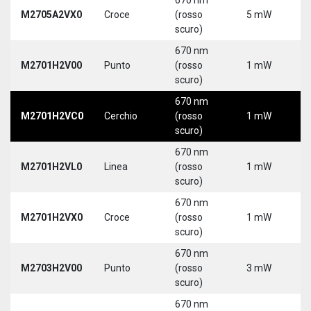
M2705A2VX0
Croce
(rosso
5 mW
5
scuro)
670 nm
M2701H2V00
Punto
(rosso
1 mW
5
scuro)
670 nm
M2701H2VC0
Cerchio
(rosso
1 mW
5
scuro)
670 nm
M2701H2VL0
Linea
(rosso
1 mW
5
scuro)
670 nm
M2701H2VX0
Croce
(rosso
1 mW
5
scuro)
670 nm
M2703H2V00
Punto
(rosso
3 mW
5
scuro)
670 nm