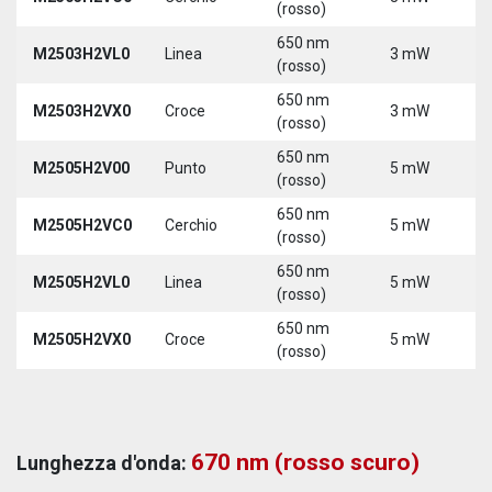
(rosso)
650 nm
M2503H2VL0
Linea
3 mW
5
(rosso)
650 nm
M2503H2VX0
Croce
3 mW
5
(rosso)
650 nm
M2505H2V00
Punto
5 mW
5
(rosso)
650 nm
M2505H2VC0
Cerchio
5 mW
5
(rosso)
650 nm
M2505H2VL0
Linea
5 mW
5
(rosso)
650 nm
M2505H2VX0
Croce
5 mW
5
(rosso)
670 nm (rosso scuro)
Lunghezza d'onda: