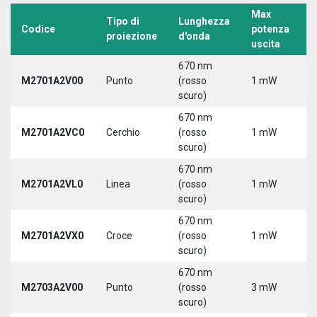
Max
Tipo di
Lunghezza
T
Codice
potenza
proiezione
d'onda
a
uscita
670 nm
M2701A2V00
Punto
(rosso
1 mW
5
scuro)
670 nm
M2701A2VC0
Cerchio
(rosso
1 mW
5
scuro)
670 nm
M2701A2VL0
Linea
(rosso
1 mW
5
scuro)
670 nm
M2701A2VX0
Croce
(rosso
1 mW
5
scuro)
670 nm
M2703A2V00
Punto
(rosso
3 mW
5
scuro)