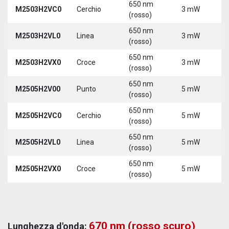
650 nm
M2503H2VC0
Cerchio
3 mW
5
(rosso)
650 nm
M2503H2VL0
Linea
3 mW
5
(rosso)
650 nm
M2503H2VX0
Croce
3 mW
5
(rosso)
650 nm
M2505H2V00
Punto
5 mW
5
(rosso)
650 nm
M2505H2VC0
Cerchio
5 mW
5
(rosso)
650 nm
M2505H2VL0
Linea
5 mW
5
(rosso)
650 nm
M2505H2VX0
Croce
5 mW
5
(rosso)
670 nm (rosso scuro)
Lunghezza d'onda: