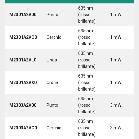
635 nm
M2301A2V00
Punto
(rosso
1 mW
5
brillante)
635 nm
M2301A2VC0
Cerchio
(rosso
1 mW
5
brillante)
635 nm
M2301A2VL0
Linea
(rosso
1 mW
5
brillante)
635 nm
M2301A2VX0
Croce
(rosso
1 mW
5
brillante)
635 nm
M2303A2V00
Punto
(rosso
3 mW
5
brillante)
635 nm
M2303A2VC0
Cerchio
(rosso
3 mW
5
brillante)