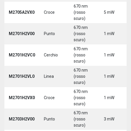
670 nm
M2705A2VX0
Croce
(rosso
5 mW
5
scuro)
670 nm
M2701H2V00
Punto
(rosso
1 mW
5
scuro)
670 nm
M2701H2VC0
Cerchio
(rosso
1 mW
5
scuro)
670 nm
M2701H2VL0
Linea
(rosso
1 mW
5
scuro)
670 nm
M2701H2VX0
Croce
(rosso
1 mW
5
scuro)
670 nm
M2703H2V00
Punto
(rosso
3 mW
5
scuro)