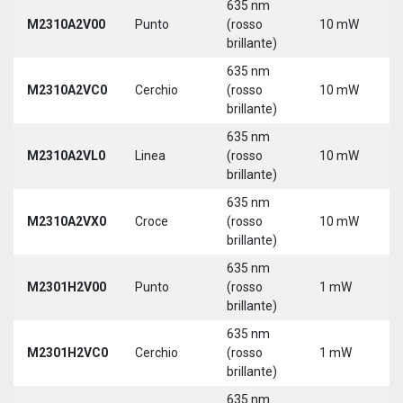
635 nm
M2310A2V00
Punto
(rosso
10 mW
5
brillante)
635 nm
M2310A2VC0
Cerchio
(rosso
10 mW
5
brillante)
635 nm
M2310A2VL0
Linea
(rosso
10 mW
5
brillante)
635 nm
M2310A2VX0
Croce
(rosso
10 mW
5
brillante)
635 nm
M2301H2V00
Punto
(rosso
1 mW
5
brillante)
635 nm
M2301H2VC0
Cerchio
(rosso
1 mW
5
brillante)
635 nm