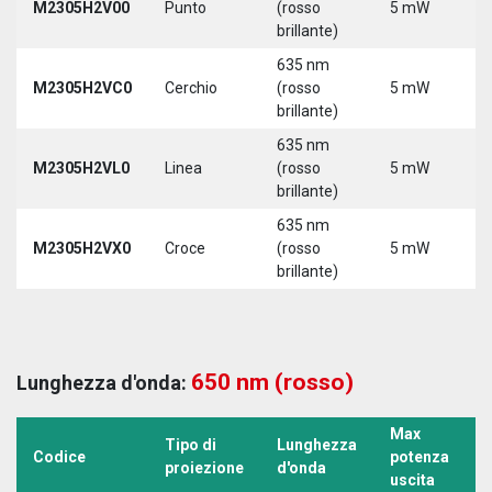
M2305H2V00
Punto
(rosso
5 mW
5
brillante)
635 nm
M2305H2VC0
Cerchio
(rosso
5 mW
5
brillante)
635 nm
M2305H2VL0
Linea
(rosso
5 mW
5
brillante)
635 nm
M2305H2VX0
Croce
(rosso
5 mW
5
brillante)
650 nm (rosso)
Lunghezza d'onda:
Max
Tipo di
Lunghezza
T
Codice
potenza
proiezione
d'onda
a
uscita