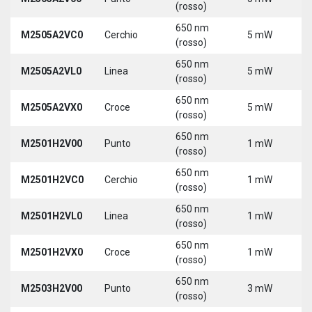
(rosso)
650 nm
M2505A2VC0
Cerchio
5 mW
5
(rosso)
650 nm
M2505A2VL0
Linea
5 mW
5
(rosso)
650 nm
M2505A2VX0
Croce
5 mW
5
(rosso)
650 nm
M2501H2V00
Punto
1 mW
5
(rosso)
650 nm
M2501H2VC0
Cerchio
1 mW
5
(rosso)
650 nm
M2501H2VL0
Linea
1 mW
5
(rosso)
650 nm
M2501H2VX0
Croce
1 mW
5
(rosso)
650 nm
M2503H2V00
Punto
3 mW
5
(rosso)