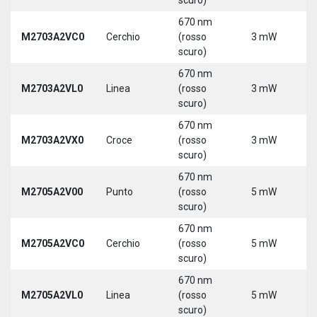
670 nm
M2703A2VC0
Cerchio
(rosso
3 mW
5
scuro)
670 nm
M2703A2VL0
Linea
(rosso
3 mW
5
scuro)
670 nm
M2703A2VX0
Croce
(rosso
3 mW
5
scuro)
670 nm
M2705A2V00
Punto
(rosso
5 mW
5
scuro)
670 nm
M2705A2VC0
Cerchio
(rosso
5 mW
5
scuro)
670 nm
M2705A2VL0
Linea
(rosso
5 mW
5
scuro)