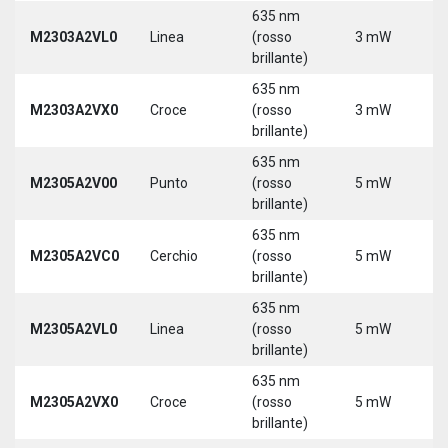
635 nm
M2303A2VL0
Linea
(rosso
3 mW
5
brillante)
635 nm
M2303A2VX0
Croce
(rosso
3 mW
5
brillante)
635 nm
M2305A2V00
Punto
(rosso
5 mW
5
brillante)
635 nm
M2305A2VC0
Cerchio
(rosso
5 mW
5
brillante)
635 nm
M2305A2VL0
Linea
(rosso
5 mW
5
brillante)
635 nm
M2305A2VX0
Croce
(rosso
5 mW
5
brillante)