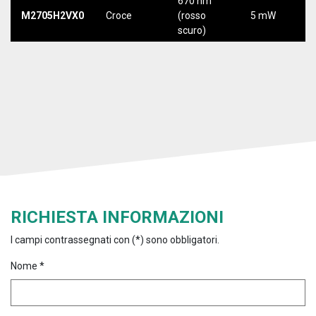
670 nm
M2705H2VX0
Croce
(rosso
5 mW
5
scuro)
RICHIESTA INFORMAZIONI
I campi contrassegnati con (*) sono obbligatori.
Nome *