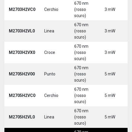
670 nm
M2703H2VC0
Cerchio
(rosso
3 mW
5
scuro)
670 nm
M2703H2VL0
Linea
(rosso
3 mW
5
scuro)
670 nm
M2703H2VX0
Croce
(rosso
3 mW
5
scuro)
670 nm
M2705H2V00
Punto
(rosso
5 mW
5
scuro)
670 nm
M2705H2VC0
Cerchio
(rosso
5 mW
5
scuro)
670 nm
M2705H2VL0
Linea
(rosso
5 mW
5
scuro)