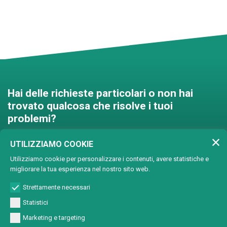
Hai delle richieste particolari o non hai
trovato qualcosa che risolve i tuoi
problemi?
Contattaci e troveremo una
UTILIZZIAMO COOKIE
soluzione insieme!
Utilizziamo cookie per personalizzare i contenuti, avere statistiche e
migliorare la tua esperienza nel nostro sito web.
Soluzioni personalizzate
Strettamente necessari
Statistici
Marketing e targeting