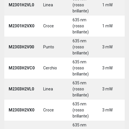
M2301H2VL0
Linea
(rosso
1 mW
5
brillante)
635 nm
M2301H2VX0
Croce
(rosso
1 mW
5
brillante)
635 nm
M2303H2V00
Punto
(rosso
3 mW
5
brillante)
635 nm
M2303H2VC0
Cerchio
(rosso
3 mW
5
brillante)
635 nm
M2303H2VL0
Linea
(rosso
3 mW
5
brillante)
635 nm
M2303H2VX0
Croce
(rosso
3 mW
5
brillante)
635 nm