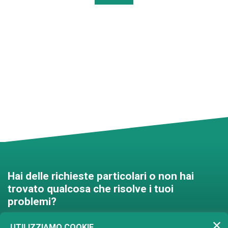
Hai delle richieste particolari o non hai
trovato qualcosa che risolve i tuoi
problemi?
Contattaci e troveremo una
UTILIZZIAMO COOKIE