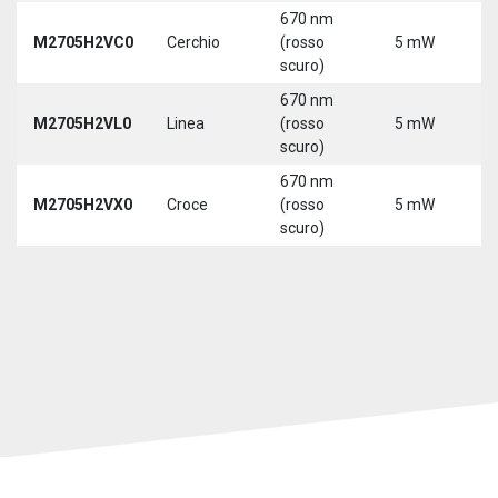
670 nm
M2705H2VC0
Cerchio
(rosso
5 mW
5
scuro)
670 nm
M2705H2VL0
Linea
(rosso
5 mW
5
scuro)
670 nm
M2705H2VX0
Croce
(rosso
5 mW
5
scuro)