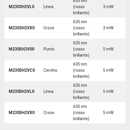
635 nm
M2303H2VL0
Linea
(rosso
3 mW
5
brillante)
635 nm
M2303H2VX0
Croce
(rosso
3 mW
5
brillante)
635 nm
M2305H2V00
Punto
(rosso
5 mW
5
brillante)
635 nm
M2305H2VC0
Cerchio
(rosso
5 mW
5
brillante)
635 nm
M2305H2VL0
Linea
(rosso
5 mW
5
brillante)
635 nm
M2305H2VX0
Croce
(rosso
5 mW
5
brillante)