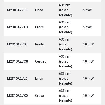
635 nm
M2305A2VL0
Linea
(rosso
5 mW
5
brillante)
635 nm
M2305A2VX0
Croce
(rosso
5 mW
5
brillante)
635 nm
M2310A2V00
Punto
(rosso
10 mW
5
brillante)
635 nm
M2310A2VC0
Cerchio
(rosso
10 mW
5
brillante)
635 nm
M2310A2VL0
Linea
(rosso
10 mW
5
brillante)
635 nm
M2310A2VX0
Croce
(rosso
10 mW
5
brillante)