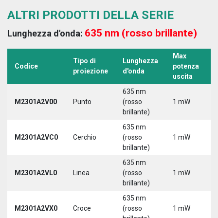
ALTRI PRODOTTI DELLA SERIE
635 nm (rosso brillante)
Lunghezza d'onda:
Max
Tipo di
Lunghezza
T
Codice
potenza
proiezione
d'onda
a
uscita
635 nm
M2301A2V00
Punto
(rosso
1 mW
5
brillante)
635 nm
M2301A2VC0
Cerchio
(rosso
1 mW
5
brillante)
635 nm
M2301A2VL0
Linea
(rosso
1 mW
5
brillante)
635 nm
M2301A2VX0
Croce
(rosso
1 mW
5