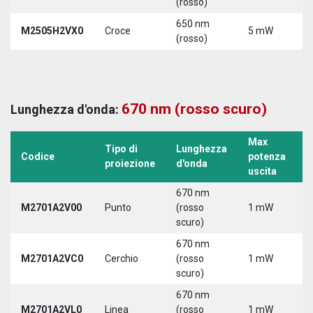
(rosso)
650 nm
M2505H2VX0
Croce
5 mW
5
(rosso)
670 nm (rosso scuro)
Lunghezza d'onda:
Max
Tipo di
Lunghezza
T
Codice
potenza
proiezione
d'onda
a
uscita
670 nm
M2701A2V00
Punto
(rosso
1 mW
5
scuro)
670 nm
M2701A2VC0
Cerchio
(rosso
1 mW
5
scuro)
670 nm
M2701A2VL0
Linea
(rosso
1 mW
5