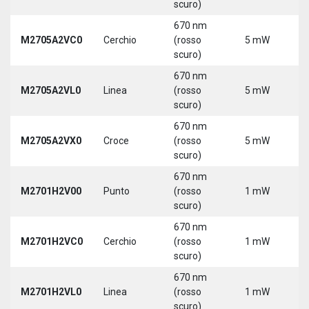
scuro)
670 nm
M2705A2VC0
Cerchio
(rosso
5 mW
5
scuro)
670 nm
M2705A2VL0
Linea
(rosso
5 mW
5
scuro)
670 nm
M2705A2VX0
Croce
(rosso
5 mW
5
scuro)
670 nm
M2701H2V00
Punto
(rosso
1 mW
5
scuro)
670 nm
M2701H2VC0
Cerchio
(rosso
1 mW
5
scuro)
670 nm
M2701H2VL0
Linea
(rosso
1 mW
5
scuro)