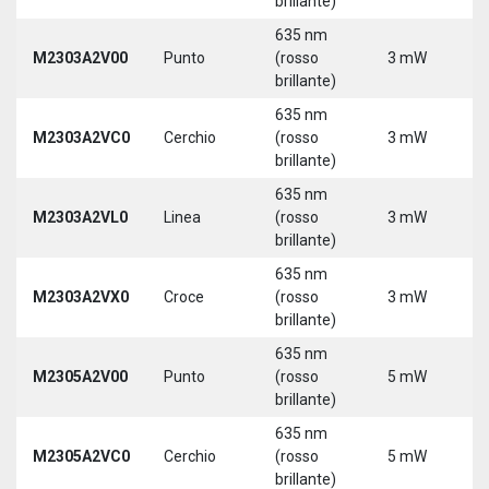
brillante)
635 nm
M2303A2V00
Punto
(rosso
3 mW
5
brillante)
635 nm
M2303A2VC0
Cerchio
(rosso
3 mW
5
brillante)
635 nm
M2303A2VL0
Linea
(rosso
3 mW
5
brillante)
635 nm
M2303A2VX0
Croce
(rosso
3 mW
5
brillante)
635 nm
M2305A2V00
Punto
(rosso
5 mW
5
brillante)
635 nm
M2305A2VC0
Cerchio
(rosso
5 mW
5
brillante)