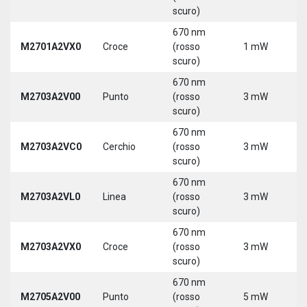
scuro)
670 nm
M2701A2VX0
Croce
(rosso
1 mW
5
scuro)
670 nm
M2703A2V00
Punto
(rosso
3 mW
5
scuro)
670 nm
M2703A2VC0
Cerchio
(rosso
3 mW
5
scuro)
670 nm
M2703A2VL0
Linea
(rosso
3 mW
5
scuro)
670 nm
M2703A2VX0
Croce
(rosso
3 mW
5
scuro)
670 nm
M2705A2V00
Punto
(rosso
5 mW
5