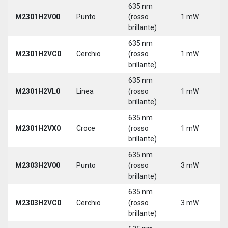
635 nm
M2301H2V00
Punto
(rosso
1 mW
5
brillante)
635 nm
M2301H2VC0
Cerchio
(rosso
1 mW
5
brillante)
635 nm
M2301H2VL0
Linea
(rosso
1 mW
5
brillante)
635 nm
M2301H2VX0
Croce
(rosso
1 mW
5
brillante)
635 nm
M2303H2V00
Punto
(rosso
3 mW
5
brillante)
635 nm
M2303H2VC0
Cerchio
(rosso
3 mW
5
brillante)