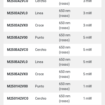
M2503A2VC0
Cerchio
3 mW
5
(rosso)
650 nm
M2503A2VL0
Linea
3 mW
5
(rosso)
650 nm
M2503A2VX0
Croce
3 mW
5
(rosso)
650 nm
M2505A2V00
Punto
5 mW
5
(rosso)
650 nm
M2505A2VC0
Cerchio
5 mW
5
(rosso)
650 nm
M2505A2VL0
Linea
5 mW
5
(rosso)
650 nm
M2505A2VX0
Croce
5 mW
5
(rosso)
650 nm
M2501H2V00
Punto
1 mW
5
(rosso)
650 nm
M2501H2VC0
Cerchio
1 mW
5
(rosso)