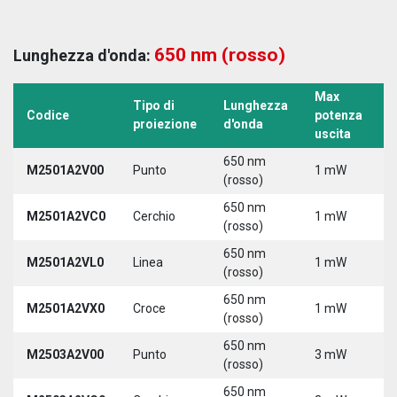
650 nm (rosso)
Lunghezza d'onda:
Max
Tipo di
Lunghezza
T
Codice
potenza
proiezione
d'onda
a
uscita
650 nm
M2501A2V00
Punto
1 mW
5
(rosso)
650 nm
M2501A2VC0
Cerchio
1 mW
5
(rosso)
650 nm
M2501A2VL0
Linea
1 mW
5
(rosso)
650 nm
M2501A2VX0
Croce
1 mW
5
(rosso)
650 nm
M2503A2V00
Punto
3 mW
5
(rosso)
650 nm