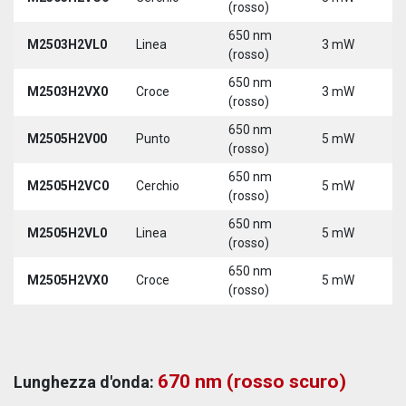
(rosso)
650 nm
M2503H2VL0
Linea
3 mW
5
(rosso)
650 nm
M2503H2VX0
Croce
3 mW
5
(rosso)
650 nm
M2505H2V00
Punto
5 mW
5
(rosso)
650 nm
M2505H2VC0
Cerchio
5 mW
5
(rosso)
650 nm
M2505H2VL0
Linea
5 mW
5
(rosso)
650 nm
M2505H2VX0
Croce
5 mW
5
(rosso)
670 nm (rosso scuro)
Lunghezza d'onda: