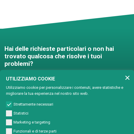
Hai delle richieste particolari o non hai
trovato qualcosa che risolve i tuoi
problemi?
Contattaci e troveremo una
UTILIZZIAMO COOKIE
soluzione insieme!
Utilizziamo cookie per personalizzare i contenuti, avere statistiche e
migliorare la tua esperienza nel nostro sito web.
Soluzioni personalizzate
Strettamente necessari
Statistici
Marketing e targeting
Funzionali e di terze parti