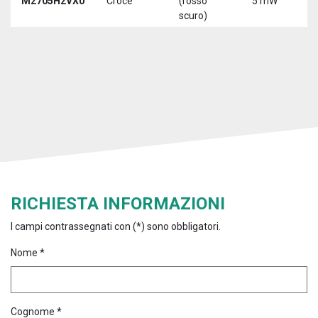
M2705H2VX0
Croce
(rosso
5 mW
5
scuro)
RICHIESTA INFORMAZIONI
I campi contrassegnati con (*) sono obbligatori.
Nome *
Cognome *