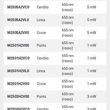
650 nm
M2505A2VC0
Cerchio
5 mW
5
(rosso)
650 nm
M2505A2VL0
Linea
5 mW
5
(rosso)
650 nm
M2505A2VX0
Croce
5 mW
5
(rosso)
650 nm
M2501H2V00
Punto
1 mW
5
(rosso)
650 nm
M2501H2VC0
Cerchio
1 mW
5
(rosso)
650 nm
M2501H2VL0
Linea
1 mW
5
(rosso)
650 nm
M2501H2VX0
Croce
1 mW
5
(rosso)
650 nm
M2503H2V00
Punto
3 mW
5
(rosso)
650 nm
M2503H2VC0
Cerchio
3 mW
5