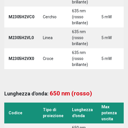
brillante)
635 nm
M2305H2VC0
Cerchio
(rosso
5 mW
5
brillante)
635 nm
M2305H2VL0
Linea
(rosso
5 mW
5
brillante)
635 nm
M2305H2VX0
Croce
(rosso
5 mW
5
brillante)
650 nm (rosso)
Lunghezza d'onda:
Max
Tipo di
Lunghezza
T
Codice
potenza
proiezione
d'onda
a
uscita
650 nm