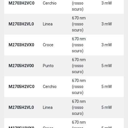
M2703H2VC0
Cerchio
(rosso
3 mW
5
scuro)
670 nm
M2703H2VL0
Linea
(rosso
3 mW
5
scuro)
670 nm
M2703H2VX0
Croce
(rosso
3 mW
5
scuro)
670 nm
M2705H2V00
Punto
(rosso
5 mW
5
scuro)
670 nm
M2705H2VC0
Cerchio
(rosso
5 mW
5
scuro)
670 nm
M2705H2VL0
Linea
(rosso
5 mW
5
scuro)
670 nm