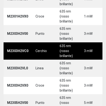
brillante)
635 nm
M2301H2VX0
Croce
(rosso
1 mW
5
brillante)
635 nm
M2303H2V00
Punto
(rosso
3 mW
5
brillante)
635 nm
M2303H2VC0
Cerchio
(rosso
3 mW
5
brillante)
635 nm
M2303H2VL0
Linea
(rosso
3 mW
5
brillante)
635 nm
M2303H2VX0
Croce
(rosso
3 mW
5
brillante)
635 nm
M2305H2V00
Punto
(rosso
5 mW
5