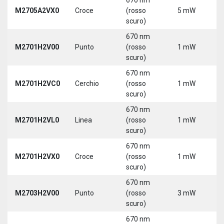
M2705A2VX0
Croce
(rosso
5 mW
5
scuro)
670 nm
M2701H2V00
Punto
(rosso
1 mW
5
scuro)
670 nm
M2701H2VC0
Cerchio
(rosso
1 mW
5
scuro)
670 nm
M2701H2VL0
Linea
(rosso
1 mW
5
scuro)
670 nm
M2701H2VX0
Croce
(rosso
1 mW
5
scuro)
670 nm
M2703H2V00
Punto
(rosso
3 mW
5
scuro)
670 nm