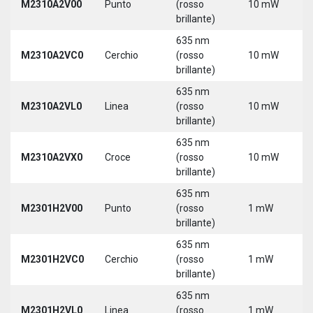
M2310A2V00
Punto
(rosso
10 mW
5
brillante)
635 nm
M2310A2VC0
Cerchio
(rosso
10 mW
5
brillante)
635 nm
M2310A2VL0
Linea
(rosso
10 mW
5
brillante)
635 nm
M2310A2VX0
Croce
(rosso
10 mW
5
brillante)
635 nm
M2301H2V00
Punto
(rosso
1 mW
5
brillante)
635 nm
M2301H2VC0
Cerchio
(rosso
1 mW
5
brillante)
635 nm
M2301H2VL0
Linea
(rosso
1 mW
5