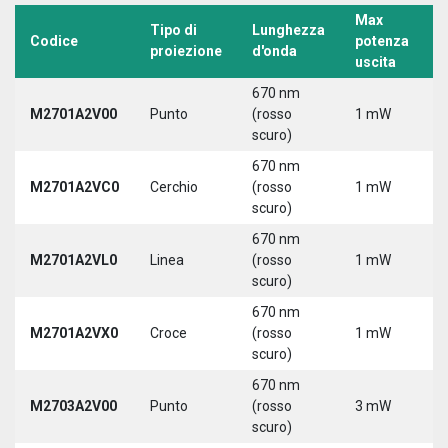
Max
Tipo di
Lunghezza
T
Codice
potenza
proiezione
d'onda
a
uscita
670 nm
M2701A2V00
Punto
(rosso
1 mW
5
scuro)
670 nm
M2701A2VC0
Cerchio
(rosso
1 mW
5
scuro)
670 nm
M2701A2VL0
Linea
(rosso
1 mW
5
scuro)
670 nm
M2701A2VX0
Croce
(rosso
1 mW
5
scuro)
670 nm
M2703A2V00
Punto
(rosso
3 mW
5
scuro)