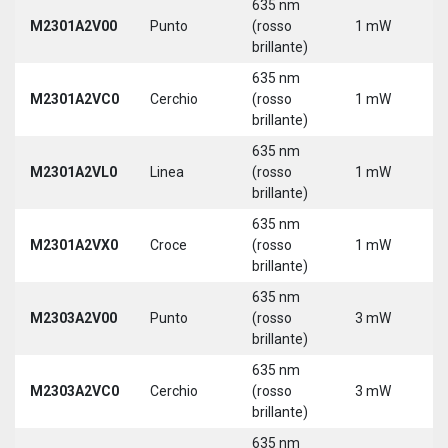
635 nm
M2301A2V00
Punto
(rosso
1 mW
5
brillante)
635 nm
M2301A2VC0
Cerchio
(rosso
1 mW
5
brillante)
635 nm
M2301A2VL0
Linea
(rosso
1 mW
5
brillante)
635 nm
M2301A2VX0
Croce
(rosso
1 mW
5
brillante)
635 nm
M2303A2V00
Punto
(rosso
3 mW
5
brillante)
635 nm
M2303A2VC0
Cerchio
(rosso
3 mW
5
brillante)
635 nm