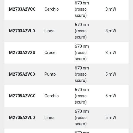
670 nm
M2703A2VC0
Cerchio
(rosso
3 mW
5
scuro)
670 nm
M2703A2VL0
Linea
(rosso
3 mW
5
scuro)
670 nm
M2703A2VX0
Croce
(rosso
3 mW
5
scuro)
670 nm
M2705A2V00
Punto
(rosso
5 mW
5
scuro)
670 nm
M2705A2VC0
Cerchio
(rosso
5 mW
5
scuro)
670 nm
M2705A2VL0
Linea
(rosso
5 mW
5
scuro)
670 nm