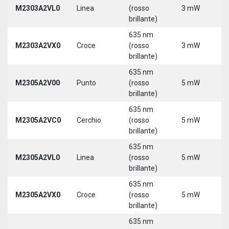
M2303A2VL0
Linea
(rosso
3 mW
5
brillante)
635 nm
M2303A2VX0
Croce
(rosso
3 mW
5
brillante)
635 nm
M2305A2V00
Punto
(rosso
5 mW
5
brillante)
635 nm
M2305A2VC0
Cerchio
(rosso
5 mW
5
brillante)
635 nm
M2305A2VL0
Linea
(rosso
5 mW
5
brillante)
635 nm
M2305A2VX0
Croce
(rosso
5 mW
5
brillante)
635 nm