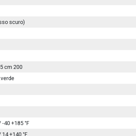
sso scuro)
25 cm 200
.verde
/ -40 +185 °F
/ 14 +140 °F