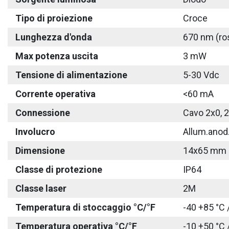
Tipo di proiezione
Croce
Lunghezza d'onda
670 nm (ro
Max potenza uscita
3 mW
Tensione di alimentazione
5-30 Vdc
Corrente operativa
<60 mA
Connessione
Cavo 2x0, 
Involucro
Allum.anod
Dimensione
14x65 mm
Classe di protezione
IP64
Classe laser
2M
Temperatura di stoccaggio °C/°F
-40 +85 °C 
Temperatura operativa °C/°F
-10 +50 °C 