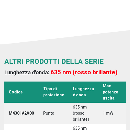
ALTRI PRODOTTI DELLA SERIE
635 nm (rosso brillante)
Lunghezza d'onda:
Max
Tipo di
Lunghezza
T
Codice
potenza
proiezione
d'onda
a
uscita
635 nm
M4301A2V00
Punto
(rosso
1 mW
5
brillante)
635 nm