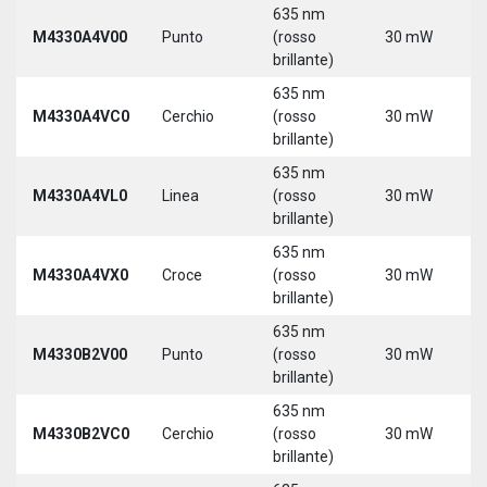
635 nm
M4330A4V00
Punto
(rosso
30 mW
5
brillante)
635 nm
M4330A4VC0
Cerchio
(rosso
30 mW
5
brillante)
635 nm
M4330A4VL0
Linea
(rosso
30 mW
5
brillante)
635 nm
M4330A4VX0
Croce
(rosso
30 mW
5
brillante)
635 nm
9
M4330B2V00
Punto
(rosso
30 mW
3
brillante)
635 nm
9
M4330B2VC0
Cerchio
(rosso
30 mW
3
brillante)