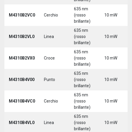
635 nm
9
M4310B2VC0
Cerchio
(rosso
10 mW
3
brillante)
635 nm
9
M4310B2VL0
Linea
(rosso
10 mW
3
brillante)
635 nm
9
M4310B2VX0
Croce
(rosso
10 mW
3
brillante)
635 nm
9
M4310B4V00
Punto
(rosso
10 mW
3
brillante)
635 nm
9
M4310B4VC0
Cerchio
(rosso
10 mW
3
brillante)
635 nm
9
M4310B4VL0
Linea
(rosso
10 mW
3
brillante)