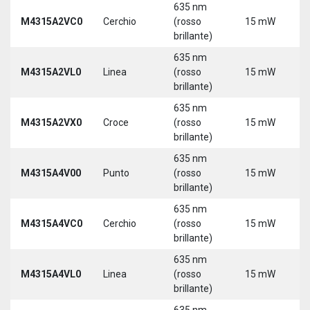
635 nm
M4315A2VC0
Cerchio
(rosso
15 mW
5
brillante)
635 nm
M4315A2VL0
Linea
(rosso
15 mW
5
brillante)
635 nm
M4315A2VX0
Croce
(rosso
15 mW
5
brillante)
635 nm
M4315A4V00
Punto
(rosso
15 mW
5
brillante)
635 nm
M4315A4VC0
Cerchio
(rosso
15 mW
5
brillante)
635 nm
M4315A4VL0
Linea
(rosso
15 mW
5
brillante)
635 nm