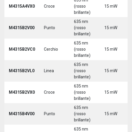
M4315A4VX0
Croce
(rosso
15 mW
5
brillante)
635 nm
9
M4315B2V00
Punto
(rosso
15 mW
3
brillante)
635 nm
9
M4315B2VC0
Cerchio
(rosso
15 mW
3
brillante)
635 nm
9
M4315B2VL0
Linea
(rosso
15 mW
3
brillante)
635 nm
9
M4315B2VX0
Croce
(rosso
15 mW
3
brillante)
635 nm
9
M4315B4V00
Punto
(rosso
15 mW
3
brillante)
635 nm
9