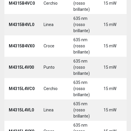
M4315B4VC0
Cerchio
(rosso
15 mW
3
brillante)
635 nm
9
M4315B4VL0
Linea
(rosso
15 mW
3
brillante)
635 nm
9
M4315B4VX0
Croce
(rosso
15 mW
3
brillante)
635 nm
9
M4315L4V00
Punto
(rosso
15 mW
3
brillante)
5
635 nm
9
M4315L4VC0
Cerchio
(rosso
15 mW
3
brillante)
5
635 nm
9
M4315L4VL0
Linea
(rosso
15 mW
3
brillante)
5
635 nm
9