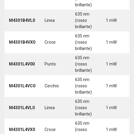
3
brillante)
635 nm
9
M4301B4VL0
Linea
(rosso
1 mW
3
brillante)
635 nm
9
M4301B4VX0
Croce
(rosso
1 mW
3
brillante)
635 nm
9
M4301L4V00
Punto
(rosso
1 mW
3
brillante)
5
635 nm
9
M4301L4VC0
Cerchio
(rosso
1 mW
3
brillante)
5
635 nm
9
M4301L4VL0
Linea
(rosso
1 mW
3
brillante)
5
635 nm
9
M4301L4VX0
Croce
(rosso
1 mW
3