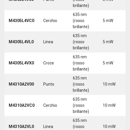
brillante)
5
635 nm
9
M4305L4VC0
Cerchio
(rosso
5 mW
3
brillante)
5
635 nm
9
M4305L4VL0
Linea
(rosso
5 mW
3
brillante)
5
635 nm
9
M4305L4VX0
Croce
(rosso
5 mW
3
brillante)
5
635 nm
M4310A2V00
Punto
(rosso
10 mW
5
brillante)
635 nm
M4310A2VC0
Cerchio
(rosso
10 mW
5
brillante)
635 nm
M4310A2VL0
Linea
(rosso
10 mW
5