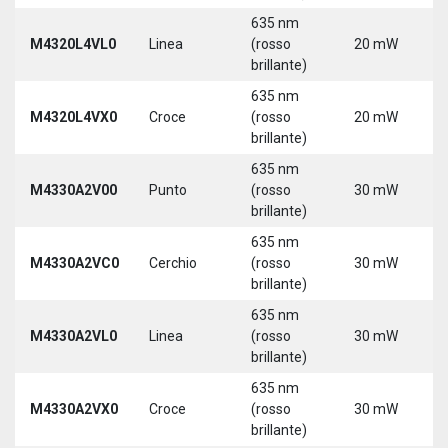
635 nm
9
M4320L4VL0
Linea
(rosso
20 mW
3
brillante)
5
635 nm
9
M4320L4VX0
Croce
(rosso
20 mW
3
brillante)
5
635 nm
M4330A2V00
Punto
(rosso
30 mW
5
brillante)
635 nm
M4330A2VC0
Cerchio
(rosso
30 mW
5
brillante)
635 nm
M4330A2VL0
Linea
(rosso
30 mW
5
brillante)
635 nm
M4330A2VX0
Croce
(rosso
30 mW
5
brillante)