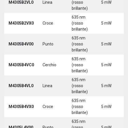
M4305B2VL0
Linea
(rosso
5 mW
3
brillante)
635 nm
9
M4305B2VX0
Croce
(rosso
5 mW
3
brillante)
635 nm
9
M4305B4V00
Punto
(rosso
5 mW
3
brillante)
635 nm
9
M4305B4VC0
Cerchio
(rosso
5 mW
3
brillante)
635 nm
9
M4305B4VL0
Linea
(rosso
5 mW
3
brillante)
635 nm
9
M4305B4VX0
Croce
(rosso
5 mW
3
brillante)
635 nm
9
M4305L4V00
Punto
(rosso
5 mW
3