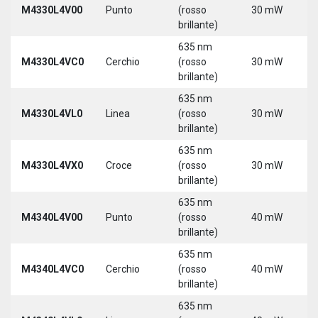
M4330L4V00
Punto
(rosso
30 mW
3
brillante)
5
635 nm
9
M4330L4VC0
Cerchio
(rosso
30 mW
3
brillante)
5
635 nm
9
M4330L4VL0
Linea
(rosso
30 mW
3
brillante)
5
635 nm
9
M4330L4VX0
Croce
(rosso
30 mW
3
brillante)
5
635 nm
9
M4340L4V00
Punto
(rosso
40 mW
3
brillante)
5
635 nm
9
M4340L4VC0
Cerchio
(rosso
40 mW
3
brillante)
5
635 nm
9