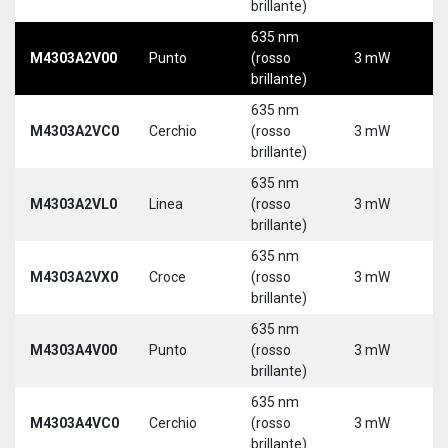
brillante)
5
635 nm
M4303A2V00
Punto
(rosso
3 mW
5
brillante)
635 nm
M4303A2VC0
Cerchio
(rosso
3 mW
5
brillante)
635 nm
M4303A2VL0
Linea
(rosso
3 mW
5
brillante)
635 nm
M4303A2VX0
Croce
(rosso
3 mW
5
brillante)
635 nm
M4303A4V00
Punto
(rosso
3 mW
5
brillante)
635 nm
M4303A4VC0
Cerchio
(rosso
3 mW
5
brillante)