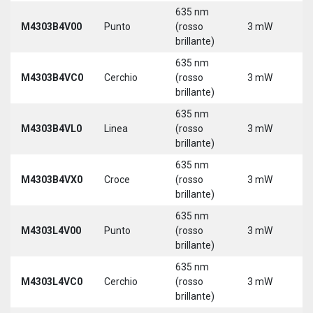
635 nm
9
M4303B4V00
Punto
(rosso
3 mW
3
brillante)
635 nm
9
M4303B4VC0
Cerchio
(rosso
3 mW
3
brillante)
635 nm
9
M4303B4VL0
Linea
(rosso
3 mW
3
brillante)
635 nm
9
M4303B4VX0
Croce
(rosso
3 mW
3
brillante)
635 nm
9
M4303L4V00
Punto
(rosso
3 mW
3
brillante)
5
635 nm
9
M4303L4VC0
Cerchio
(rosso
3 mW
3
brillante)
5