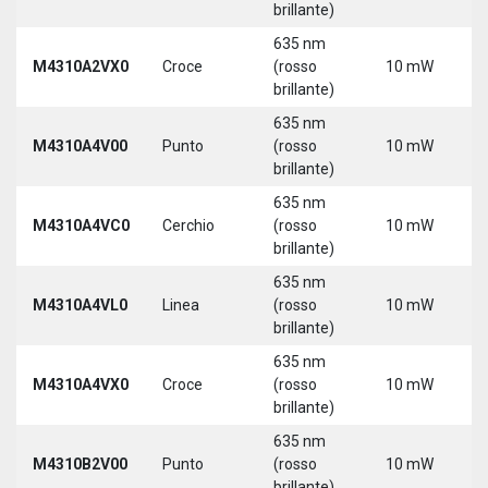
brillante)
635 nm
M4310A2VX0
Croce
(rosso
10 mW
5
brillante)
635 nm
M4310A4V00
Punto
(rosso
10 mW
5
brillante)
635 nm
M4310A4VC0
Cerchio
(rosso
10 mW
5
brillante)
635 nm
M4310A4VL0
Linea
(rosso
10 mW
5
brillante)
635 nm
M4310A4VX0
Croce
(rosso
10 mW
5
brillante)
635 nm
9
M4310B2V00
Punto
(rosso
10 mW
3
brillante)