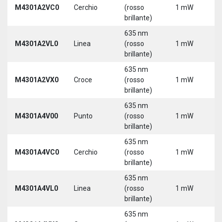
M4301A2VC0
Cerchio
(rosso
1 mW
5
brillante)
635 nm
M4301A2VL0
Linea
(rosso
1 mW
5
brillante)
635 nm
M4301A2VX0
Croce
(rosso
1 mW
5
brillante)
635 nm
M4301A4V00
Punto
(rosso
1 mW
5
brillante)
635 nm
M4301A4VC0
Cerchio
(rosso
1 mW
5
brillante)
635 nm
M4301A4VL0
Linea
(rosso
1 mW
5
brillante)
635 nm