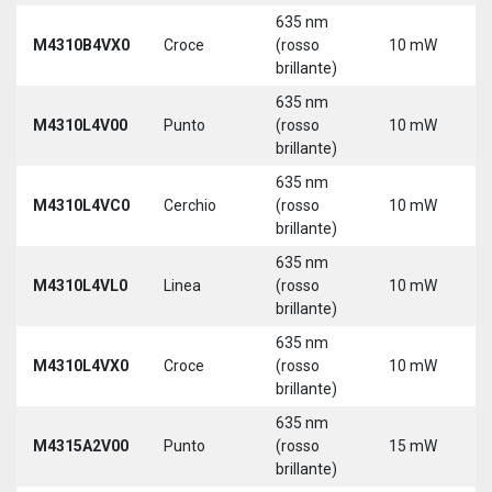
635 nm
9
M4310B4VX0
Croce
(rosso
10 mW
3
brillante)
635 nm
9
M4310L4V00
Punto
(rosso
10 mW
3
brillante)
5
635 nm
9
M4310L4VC0
Cerchio
(rosso
10 mW
3
brillante)
5
635 nm
9
M4310L4VL0
Linea
(rosso
10 mW
3
brillante)
5
635 nm
9
M4310L4VX0
Croce
(rosso
10 mW
3
brillante)
5
635 nm
M4315A2V00
Punto
(rosso
15 mW
5
brillante)