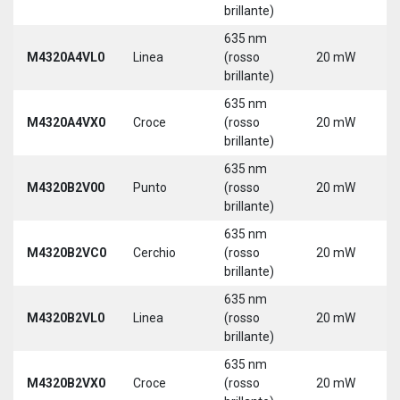
brillante)
635 nm
M4320A4VL0
Linea
(rosso
20 mW
5
brillante)
635 nm
M4320A4VX0
Croce
(rosso
20 mW
5
brillante)
635 nm
9
M4320B2V00
Punto
(rosso
20 mW
3
brillante)
635 nm
9
M4320B2VC0
Cerchio
(rosso
20 mW
3
brillante)
635 nm
9
M4320B2VL0
Linea
(rosso
20 mW
3
brillante)
635 nm
9
M4320B2VX0
Croce
(rosso
20 mW
3