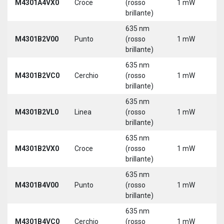
M4301A4VX0
Croce
(rosso
1 mW
5
brillante)
635 nm
9
M4301B2V00
Punto
(rosso
1 mW
3
brillante)
635 nm
9
M4301B2VC0
Cerchio
(rosso
1 mW
3
brillante)
635 nm
9
M4301B2VL0
Linea
(rosso
1 mW
3
brillante)
635 nm
9
M4301B2VX0
Croce
(rosso
1 mW
3
brillante)
635 nm
9
M4301B4V00
Punto
(rosso
1 mW
3
brillante)
635 nm
9
M4301B4VC0
Cerchio
(rosso
1 mW