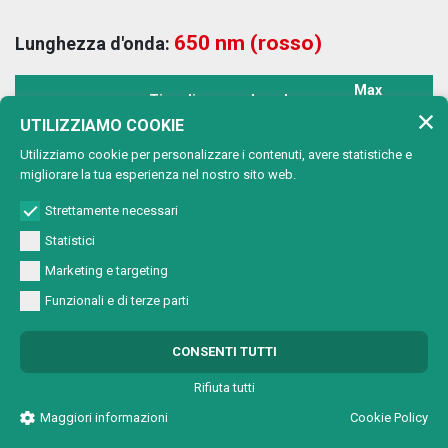
650 nm (rosso)
Lunghezza d'onda:
Max
Tipo di
Lunghezza
T
Codice
potenza
proiezione
d'onda
a
UTILIZZIAMO COOKIE
uscita
Utilizziamo cookie per personalizzare i contenuti, avere statistiche e
650 nm
M4501A2V00
Punto
1 mW
5
migliorare la tua esperienza nel nostro sito web.
(rosso)
Strettamente necessari
650 nm
M4501A2VC0
Cerchio
1 mW
5
(rosso)
Statistici
650 nm
Marketing e targeting
M4501A2VL0
Linea
1 mW
5
(rosso)
Funzionali e di terze parti
650 nm
M4501A2VX0
Croce
1 mW
5
(rosso)
CONSENTI TUTTI
650 nm
M4501A4V00
Punto
1 mW
5
Rifiuta tutti
(rosso)
Maggiori informazioni
Cookie Policy
650 nm
M4501A4VC0
Cerchio
1 mW
5
(rosso)