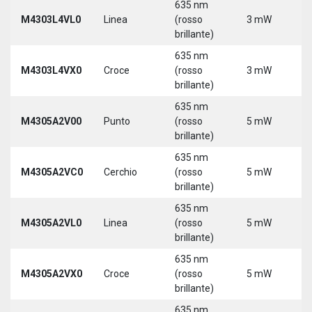
635 nm
9
M4303L4VL0
Linea
(rosso
3 mW
3
brillante)
5
635 nm
9
M4303L4VX0
Croce
(rosso
3 mW
3
brillante)
5
635 nm
M4305A2V00
Punto
(rosso
5 mW
5
brillante)
635 nm
M4305A2VC0
Cerchio
(rosso
5 mW
5
brillante)
635 nm
M4305A2VL0
Linea
(rosso
5 mW
5
brillante)
635 nm
M4305A2VX0
Croce
(rosso
5 mW
5
brillante)
635 nm