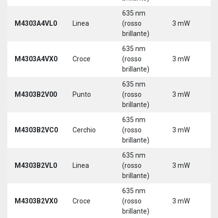
635 nm
M4303A4VL0
Linea
(rosso
3 mW
5
brillante)
635 nm
M4303A4VX0
Croce
(rosso
3 mW
5
brillante)
635 nm
9
M4303B2V00
Punto
(rosso
3 mW
3
brillante)
635 nm
9
M4303B2VC0
Cerchio
(rosso
3 mW
3
brillante)
635 nm
9
M4303B2VL0
Linea
(rosso
3 mW
3
brillante)
635 nm
9
M4303B2VX0
Croce
(rosso
3 mW
3
brillante)