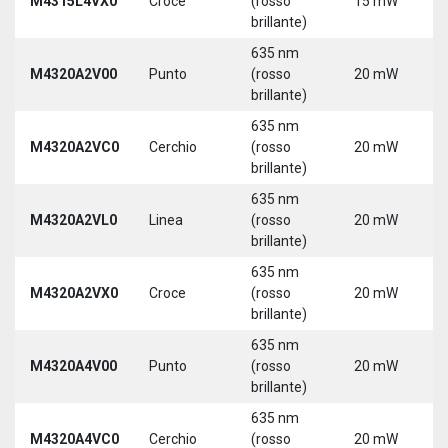
M4315L4VX0
Croce
(rosso
15 mW
3
brillante)
5
635 nm
M4320A2V00
Punto
(rosso
20 mW
5
brillante)
635 nm
M4320A2VC0
Cerchio
(rosso
20 mW
5
brillante)
635 nm
M4320A2VL0
Linea
(rosso
20 mW
5
brillante)
635 nm
M4320A2VX0
Croce
(rosso
20 mW
5
brillante)
635 nm
M4320A4V00
Punto
(rosso
20 mW
5
brillante)
635 nm
M4320A4VC0
Cerchio
(rosso
20 mW
5