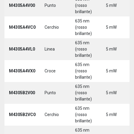
M4305A4V00
Punto
(rosso
5 mW
5
brillante)
635 nm
M4305A4VC0
Cerchio
(rosso
5 mW
5
brillante)
635 nm
M4305A4VL0
Linea
(rosso
5 mW
5
brillante)
635 nm
M4305A4VX0
Croce
(rosso
5 mW
5
brillante)
635 nm
9
M4305B2V00
Punto
(rosso
5 mW
3
brillante)
635 nm
9
M4305B2VC0
Cerchio
(rosso
5 mW
3
brillante)
635 nm
9