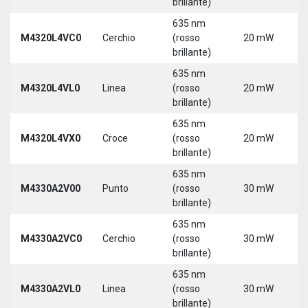
brillante)
5
635 nm
9
M4320L4VC0
Cerchio
(rosso
20 mW
3
brillante)
5
635 nm
9
M4320L4VL0
Linea
(rosso
20 mW
3
brillante)
5
635 nm
9
M4320L4VX0
Croce
(rosso
20 mW
3
brillante)
5
635 nm
M4330A2V00
Punto
(rosso
30 mW
5
brillante)
635 nm
M4330A2VC0
Cerchio
(rosso
30 mW
5
brillante)
635 nm
M4330A2VL0
Linea
(rosso
30 mW
5
brillante)