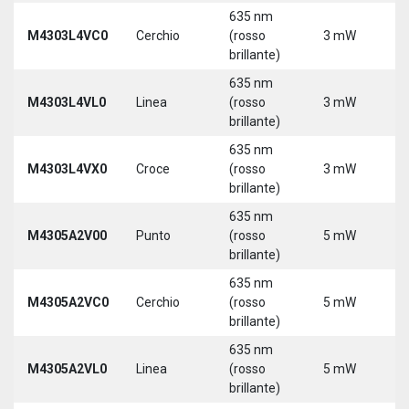
635 nm
9
M4303L4VC0
Cerchio
(rosso
3 mW
3
brillante)
5
635 nm
9
M4303L4VL0
Linea
(rosso
3 mW
3
brillante)
5
635 nm
9
M4303L4VX0
Croce
(rosso
3 mW
3
brillante)
5
635 nm
M4305A2V00
Punto
(rosso
5 mW
5
brillante)
635 nm
M4305A2VC0
Cerchio
(rosso
5 mW
5
brillante)
635 nm
M4305A2VL0
Linea
(rosso
5 mW
5
brillante)