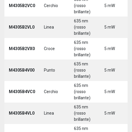
9
M4305B2VC0
Cerchio
(rosso
5 mW
3
brillante)
635 nm
9
M4305B2VL0
Linea
(rosso
5 mW
3
brillante)
635 nm
9
M4305B2VX0
Croce
(rosso
5 mW
3
brillante)
635 nm
9
M4305B4V00
Punto
(rosso
5 mW
3
brillante)
635 nm
9
M4305B4VC0
Cerchio
(rosso
5 mW
3
brillante)
635 nm
9
M4305B4VL0
Linea
(rosso
5 mW
3
brillante)
635 nm
9