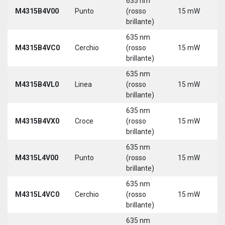
635 nm
9
M4315B4V00
Punto
(rosso
15 mW
3
brillante)
635 nm
9
M4315B4VC0
Cerchio
(rosso
15 mW
3
brillante)
635 nm
9
M4315B4VL0
Linea
(rosso
15 mW
3
brillante)
635 nm
9
M4315B4VX0
Croce
(rosso
15 mW
3
brillante)
635 nm
9
M4315L4V00
Punto
(rosso
15 mW
3
brillante)
5
635 nm
9
M4315L4VC0
Cerchio
(rosso
15 mW
3
brillante)
5
635 nm
9