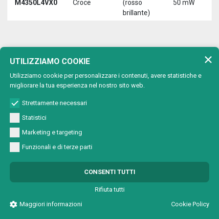
M4350L4VX0
Croce
(rosso
50 mW
3
brillante)
5
650 nm (rosso)
UTILIZZIAMO COOKIE
Lunghezza d'onda:
Utilizziamo cookie per personalizzare i contenuti, avere statistiche e
Max
migliorare la tua esperienza nel nostro sito web.
Tipo di
Lunghezza
T
Codice
potenza
proiezione
d'onda
a
Strettamente necessari
uscita
Statistici
650 nm
M4501A2V00
Punto
1 mW
5
(rosso)
Marketing e targeting
650 nm
Funzionali e di terze parti
M4501A2VC0
Cerchio
1 mW
5
(rosso)
650 nm
CONSENTI TUTTI
M4501A2VL0
Linea
1 mW
5
(rosso)
Rifiuta tutti
650 nm
M4501A2VX0
Croce
1 mW
5
Maggiori informazioni
Cookie Policy
(rosso)