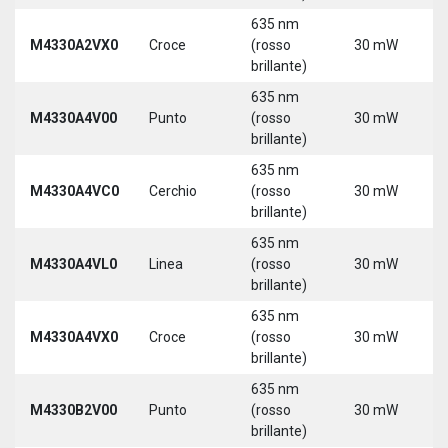
635 nm
M4330A2VX0
Croce
(rosso
30 mW
5
brillante)
635 nm
M4330A4V00
Punto
(rosso
30 mW
5
brillante)
635 nm
M4330A4VC0
Cerchio
(rosso
30 mW
5
brillante)
635 nm
M4330A4VL0
Linea
(rosso
30 mW
5
brillante)
635 nm
M4330A4VX0
Croce
(rosso
30 mW
5
brillante)
635 nm
9
M4330B2V00
Punto
(rosso
30 mW
3
brillante)