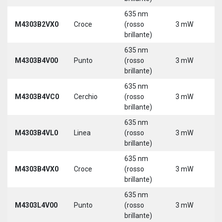
635 nm
9
M4303B2VX0
Croce
(rosso
3 mW
3
brillante)
635 nm
9
M4303B4V00
Punto
(rosso
3 mW
3
brillante)
635 nm
9
M4303B4VC0
Cerchio
(rosso
3 mW
3
brillante)
635 nm
9
M4303B4VL0
Linea
(rosso
3 mW
3
brillante)
635 nm
9
M4303B4VX0
Croce
(rosso
3 mW
3
brillante)
635 nm
9
M4303L4V00
Punto
(rosso
3 mW
3
brillante)
5