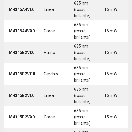
635 nm
M4315A4VL0
Linea
(rosso
15 mW
5
brillante)
635 nm
M4315A4VX0
Croce
(rosso
15 mW
5
brillante)
635 nm
9
M4315B2V00
Punto
(rosso
15 mW
3
brillante)
635 nm
9
M4315B2VC0
Cerchio
(rosso
15 mW
3
brillante)
635 nm
9
M4315B2VL0
Linea
(rosso
15 mW
3
brillante)
635 nm
9
M4315B2VX0
Croce
(rosso
15 mW
3
brillante)