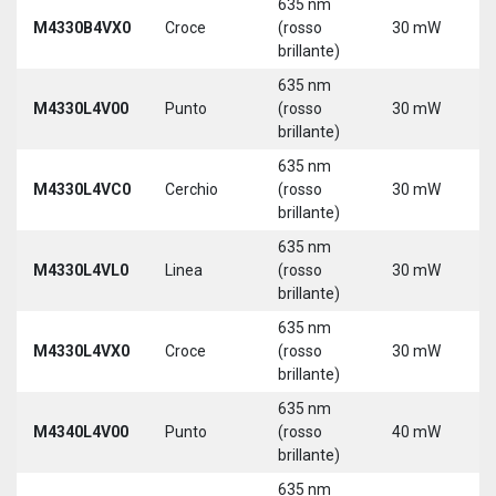
635 nm
9
M4330B4VX0
Croce
(rosso
30 mW
3
brillante)
635 nm
9
M4330L4V00
Punto
(rosso
30 mW
3
brillante)
5
635 nm
9
M4330L4VC0
Cerchio
(rosso
30 mW
3
brillante)
5
635 nm
9
M4330L4VL0
Linea
(rosso
30 mW
3
brillante)
5
635 nm
9
M4330L4VX0
Croce
(rosso
30 mW
3
brillante)
5
635 nm
9
M4340L4V00
Punto
(rosso
40 mW
3
brillante)
5
635 nm
9