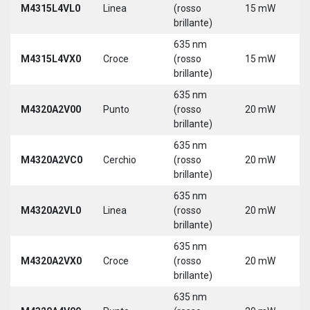
M4315L4VL0
Linea
(rosso
15 mW
3
brillante)
5
635 nm
9
M4315L4VX0
Croce
(rosso
15 mW
3
brillante)
5
635 nm
M4320A2V00
Punto
(rosso
20 mW
5
brillante)
635 nm
M4320A2VC0
Cerchio
(rosso
20 mW
5
brillante)
635 nm
M4320A2VL0
Linea
(rosso
20 mW
5
brillante)
635 nm
M4320A2VX0
Croce
(rosso
20 mW
5
brillante)
635 nm