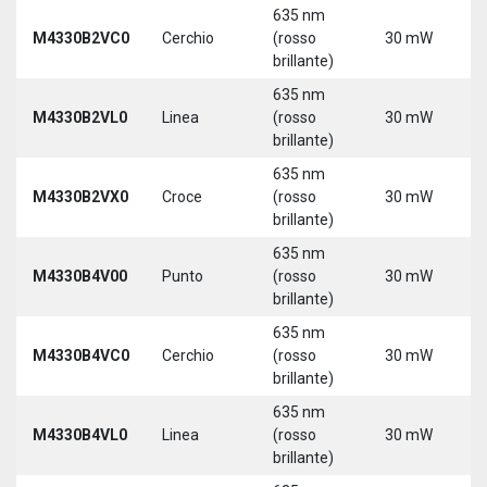
635 nm
9
M4330B2VC0
Cerchio
(rosso
30 mW
3
brillante)
635 nm
9
M4330B2VL0
Linea
(rosso
30 mW
3
brillante)
635 nm
9
M4330B2VX0
Croce
(rosso
30 mW
3
brillante)
635 nm
9
M4330B4V00
Punto
(rosso
30 mW
3
brillante)
635 nm
9
M4330B4VC0
Cerchio
(rosso
30 mW
3
brillante)
635 nm
9
M4330B4VL0
Linea
(rosso
30 mW
3
brillante)