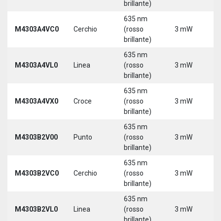
brillante)
635 nm
M4303A4VC0
Cerchio
(rosso
3 mW
5
brillante)
635 nm
M4303A4VL0
Linea
(rosso
3 mW
5
brillante)
635 nm
M4303A4VX0
Croce
(rosso
3 mW
5
brillante)
635 nm
9
M4303B2V00
Punto
(rosso
3 mW
3
brillante)
635 nm
9
M4303B2VC0
Cerchio
(rosso
3 mW
3
brillante)
635 nm
9
M4303B2VL0
Linea
(rosso
3 mW
3
brillante)