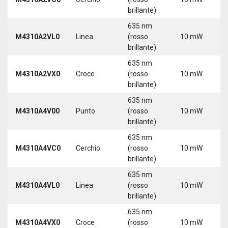
brillante)
635 nm
M4310A2VL0
Linea
(rosso
10 mW
5
brillante)
635 nm
M4310A2VX0
Croce
(rosso
10 mW
5
brillante)
635 nm
M4310A4V00
Punto
(rosso
10 mW
5
brillante)
635 nm
M4310A4VC0
Cerchio
(rosso
10 mW
5
brillante)
635 nm
M4310A4VL0
Linea
(rosso
10 mW
5
brillante)
635 nm
M4310A4VX0
Croce
(rosso
10 mW
5