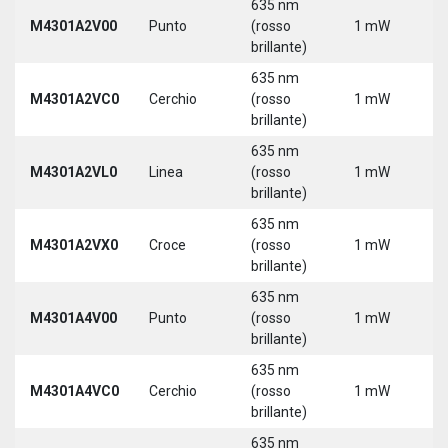
635 nm
M4301A2V00
Punto
(rosso
1 mW
5
brillante)
635 nm
M4301A2VC0
Cerchio
(rosso
1 mW
5
brillante)
635 nm
M4301A2VL0
Linea
(rosso
1 mW
5
brillante)
635 nm
M4301A2VX0
Croce
(rosso
1 mW
5
brillante)
635 nm
M4301A4V00
Punto
(rosso
1 mW
5
brillante)
635 nm
M4301A4VC0
Cerchio
(rosso
1 mW
5
brillante)
635 nm