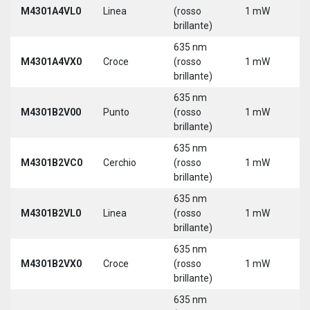
M4301A4VL0
Linea
(rosso
1 mW
5
brillante)
635 nm
M4301A4VX0
Croce
(rosso
1 mW
5
brillante)
635 nm
9
M4301B2V00
Punto
(rosso
1 mW
3
brillante)
635 nm
9
M4301B2VC0
Cerchio
(rosso
1 mW
3
brillante)
635 nm
9
M4301B2VL0
Linea
(rosso
1 mW
3
brillante)
635 nm
9
M4301B2VX0
Croce
(rosso
1 mW
3
brillante)
635 nm
9