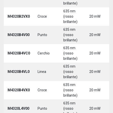
3
brillante)
635 nm
9
M4320B2VX0
Croce
(rosso
20 mW
3
brillante)
635 nm
9
M4320B4V00
Punto
(rosso
20 mW
3
brillante)
635 nm
9
M4320B4VC0
Cerchio
(rosso
20 mW
3
brillante)
635 nm
9
M4320B4VL0
Linea
(rosso
20 mW
3
brillante)
635 nm
9
M4320B4VX0
Croce
(rosso
20 mW
3
brillante)
635 nm
9
M4320L4V00
Punto
(rosso
20 mW
3