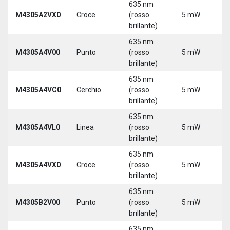
635 nm
M4305A2VX0
Croce
(rosso
5 mW
5
brillante)
635 nm
M4305A4V00
Punto
(rosso
5 mW
5
brillante)
635 nm
M4305A4VC0
Cerchio
(rosso
5 mW
5
brillante)
635 nm
M4305A4VL0
Linea
(rosso
5 mW
5
brillante)
635 nm
M4305A4VX0
Croce
(rosso
5 mW
5
brillante)
635 nm
9
M4305B2V00
Punto
(rosso
5 mW
3
brillante)
635 nm