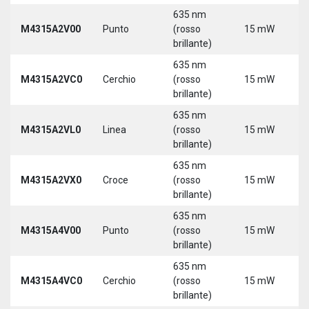
635 nm
M4315A2V00
Punto
(rosso
15 mW
5
brillante)
635 nm
M4315A2VC0
Cerchio
(rosso
15 mW
5
brillante)
635 nm
M4315A2VL0
Linea
(rosso
15 mW
5
brillante)
635 nm
M4315A2VX0
Croce
(rosso
15 mW
5
brillante)
635 nm
M4315A4V00
Punto
(rosso
15 mW
5
brillante)
635 nm
M4315A4VC0
Cerchio
(rosso
15 mW
5
brillante)