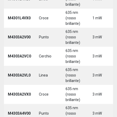
brillante)
5
635 nm
9
M4301L4VX0
Croce
(rosso
1 mW
3
brillante)
5
635 nm
M4303A2V00
Punto
(rosso
3 mW
5
brillante)
635 nm
M4303A2VC0
Cerchio
(rosso
3 mW
5
brillante)
635 nm
M4303A2VL0
Linea
(rosso
3 mW
5
brillante)
635 nm
M4303A2VX0
Croce
(rosso
3 mW
5
brillante)
635 nm
M4303A4V00
Punto
(rosso
3 mW
5