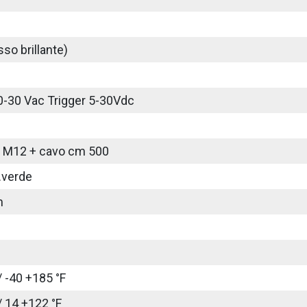
so brillante)
0-30 Vac Trigger 5-30Vdc
 M12 + cavo cm 500
.verde
m
/ -40 +185 °F
/ 14 +122 °F