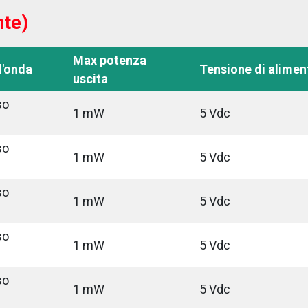
nte)
Max potenza
d'onda
Tensione di alimen
uscita
so
1 mW
5 Vdc
so
1 mW
5 Vdc
so
1 mW
5 Vdc
so
1 mW
5 Vdc
so
1 mW
5 Vdc