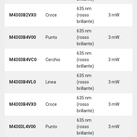
635 nm
9
M4303B2VX0
Croce
(rosso
3 mW
3
brillante)
635 nm
9
M4303B4V00
Punto
(rosso
3 mW
3
brillante)
635 nm
9
M4303B4VC0
Cerchio
(rosso
3 mW
3
brillante)
635 nm
9
M4303B4VL0
Linea
(rosso
3 mW
3
brillante)
635 nm
9
M4303B4VX0
Croce
(rosso
3 mW
3
brillante)
635 nm
9
M4303L4V00
Punto
(rosso
3 mW
3
brillante)
5