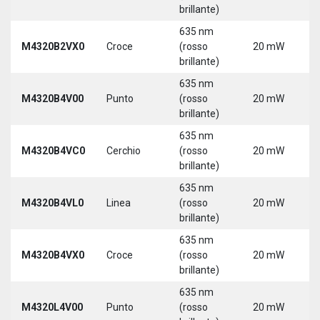
3
brillante)
635 nm
9
M4320B2VX0
Croce
(rosso
20 mW
3
brillante)
635 nm
9
M4320B4V00
Punto
(rosso
20 mW
3
brillante)
635 nm
9
M4320B4VC0
Cerchio
(rosso
20 mW
3
brillante)
635 nm
9
M4320B4VL0
Linea
(rosso
20 mW
3
brillante)
635 nm
9
M4320B4VX0
Croce
(rosso
20 mW
3
brillante)
635 nm
9
M4320L4V00
Punto
(rosso
20 mW
3