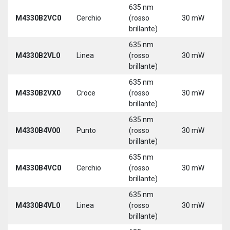
635 nm
9
M4330B2VC0
Cerchio
(rosso
30 mW
3
brillante)
635 nm
9
M4330B2VL0
Linea
(rosso
30 mW
3
brillante)
635 nm
9
M4330B2VX0
Croce
(rosso
30 mW
3
brillante)
635 nm
9
M4330B4V00
Punto
(rosso
30 mW
3
brillante)
635 nm
9
M4330B4VC0
Cerchio
(rosso
30 mW
3
brillante)
635 nm
9
M4330B4VL0
Linea
(rosso
30 mW
3
brillante)