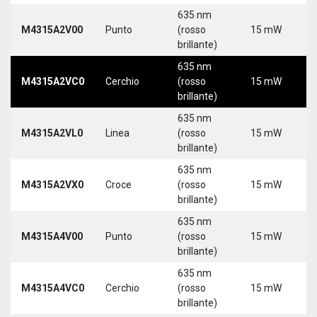
635 nm
M4315A2V00
Punto
(rosso
15 mW
5
brillante)
635 nm
M4315A2VC0
Cerchio
(rosso
15 mW
5
brillante)
635 nm
M4315A2VL0
Linea
(rosso
15 mW
5
brillante)
635 nm
M4315A2VX0
Croce
(rosso
15 mW
5
brillante)
635 nm
M4315A4V00
Punto
(rosso
15 mW
5
brillante)
635 nm
M4315A4VC0
Cerchio
(rosso
15 mW
5
brillante)