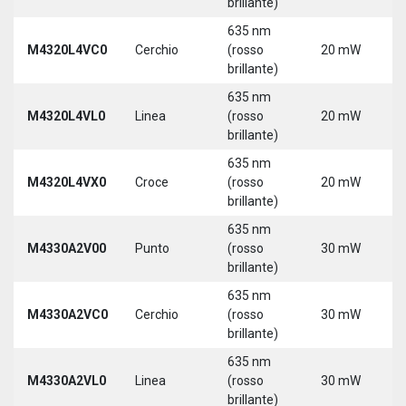
brillante)
5
635 nm
9
M4320L4VC0
Cerchio
(rosso
20 mW
3
brillante)
5
635 nm
9
M4320L4VL0
Linea
(rosso
20 mW
3
brillante)
5
635 nm
9
M4320L4VX0
Croce
(rosso
20 mW
3
brillante)
5
635 nm
M4330A2V00
Punto
(rosso
30 mW
5
brillante)
635 nm
M4330A2VC0
Cerchio
(rosso
30 mW
5
brillante)
635 nm
M4330A2VL0
Linea
(rosso
30 mW
5
brillante)