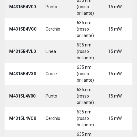
635 nm
9
M4315B4V00
Punto
(rosso
15 mW
3
brillante)
635 nm
9
M4315B4VC0
Cerchio
(rosso
15 mW
3
brillante)
635 nm
9
M4315B4VL0
Linea
(rosso
15 mW
3
brillante)
635 nm
9
M4315B4VX0
Croce
(rosso
15 mW
3
brillante)
635 nm
9
M4315L4V00
Punto
(rosso
15 mW
3
brillante)
5
635 nm
9
M4315L4VC0
Cerchio
(rosso
15 mW
3
brillante)
5
635 nm
9