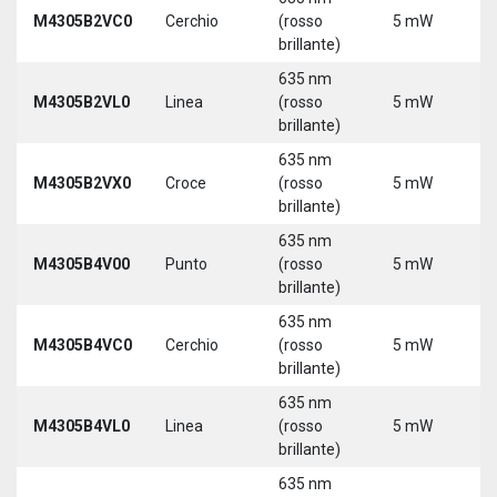
9
M4305B2VC0
Cerchio
(rosso
5 mW
3
brillante)
635 nm
9
M4305B2VL0
Linea
(rosso
5 mW
3
brillante)
635 nm
9
M4305B2VX0
Croce
(rosso
5 mW
3
brillante)
635 nm
9
M4305B4V00
Punto
(rosso
5 mW
3
brillante)
635 nm
9
M4305B4VC0
Cerchio
(rosso
5 mW
3
brillante)
635 nm
9
M4305B4VL0
Linea
(rosso
5 mW
3
brillante)
635 nm
9