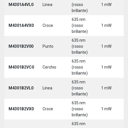
M4301A4VL0
Linea
(rosso
1 mW
5
brillante)
635 nm
M4301A4VX0
Croce
(rosso
1 mW
5
brillante)
635 nm
9
M4301B2V00
Punto
(rosso
1 mW
3
brillante)
635 nm
9
M4301B2VC0
Cerchio
(rosso
1 mW
3
brillante)
635 nm
9
M4301B2VL0
Linea
(rosso
1 mW
3
brillante)
635 nm
9
M4301B2VX0
Croce
(rosso
1 mW
3
brillante)
635 nm
9