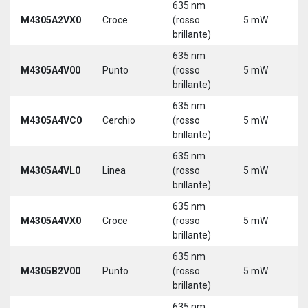
635 nm
M4305A2VX0
Croce
(rosso
5 mW
5
brillante)
635 nm
M4305A4V00
Punto
(rosso
5 mW
5
brillante)
635 nm
M4305A4VC0
Cerchio
(rosso
5 mW
5
brillante)
635 nm
M4305A4VL0
Linea
(rosso
5 mW
5
brillante)
635 nm
M4305A4VX0
Croce
(rosso
5 mW
5
brillante)
635 nm
9
M4305B2V00
Punto
(rosso
5 mW
3
brillante)
635 nm