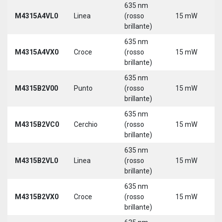
635 nm
M4315A4VL0
Linea
(rosso
15 mW
5
brillante)
635 nm
M4315A4VX0
Croce
(rosso
15 mW
5
brillante)
635 nm
9
M4315B2V00
Punto
(rosso
15 mW
3
brillante)
635 nm
9
M4315B2VC0
Cerchio
(rosso
15 mW
3
brillante)
635 nm
9
M4315B2VL0
Linea
(rosso
15 mW
3
brillante)
635 nm
9
M4315B2VX0
Croce
(rosso
15 mW
3
brillante)