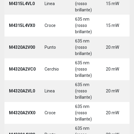
M4315L4VL0
Linea
(rosso
15 mW
3
brillante)
5
635 nm
9
M4315L4VX0
Croce
(rosso
15 mW
3
brillante)
5
635 nm
M4320A2V00
Punto
(rosso
20 mW
5
brillante)
635 nm
M4320A2VC0
Cerchio
(rosso
20 mW
5
brillante)
635 nm
M4320A2VL0
Linea
(rosso
20 mW
5
brillante)
635 nm
M4320A2VX0
Croce
(rosso
20 mW
5
brillante)
635 nm