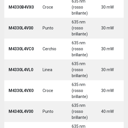
635 nm
9
M4330B4VX0
Croce
(rosso
30 mW
3
brillante)
635 nm
9
M4330L4V00
Punto
(rosso
30 mW
3
brillante)
5
635 nm
9
M4330L4VC0
Cerchio
(rosso
30 mW
3
brillante)
5
635 nm
9
M4330L4VL0
Linea
(rosso
30 mW
3
brillante)
5
635 nm
9
M4330L4VX0
Croce
(rosso
30 mW
3
brillante)
5
635 nm
9
M4340L4V00
Punto
(rosso
40 mW
3
brillante)
5
635 nm
9