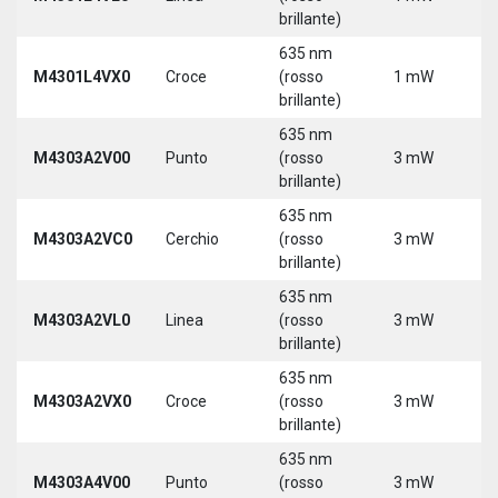
brillante)
5
635 nm
9
M4301L4VX0
Croce
(rosso
1 mW
3
brillante)
5
635 nm
M4303A2V00
Punto
(rosso
3 mW
5
brillante)
635 nm
M4303A2VC0
Cerchio
(rosso
3 mW
5
brillante)
635 nm
M4303A2VL0
Linea
(rosso
3 mW
5
brillante)
635 nm
M4303A2VX0
Croce
(rosso
3 mW
5
brillante)
635 nm
M4303A4V00
Punto
(rosso
3 mW
5