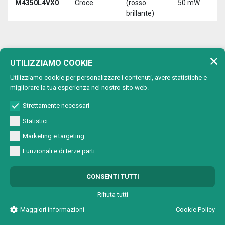
M4350L4VX0
Croce
(rosso
50 mW
3
brillante)
5
650 nm (rosso)
UTILIZZIAMO COOKIE
Lunghezza d'onda:
Utilizziamo cookie per personalizzare i contenuti, avere statistiche e
Max
migliorare la tua esperienza nel nostro sito web.
Tipo di
Lunghezza
T
Codice
potenza
proiezione
d'onda
a
Strettamente necessari
uscita
Statistici
650 nm
M4501A2V00
Punto
1 mW
5
(rosso)
Marketing e targeting
650 nm
Funzionali e di terze parti
M4501A2VC0
Cerchio
1 mW
5
(rosso)
650 nm
CONSENTI TUTTI
M4501A2VL0
Linea
1 mW
5
(rosso)
Rifiuta tutti
650 nm
M4501A2VX0
Croce
1 mW
5
Maggiori informazioni
Cookie Policy
(rosso)