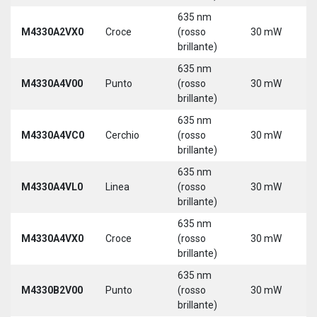
635 nm
M4330A2VX0
Croce
(rosso
30 mW
5
brillante)
635 nm
M4330A4V00
Punto
(rosso
30 mW
5
brillante)
635 nm
M4330A4VC0
Cerchio
(rosso
30 mW
5
brillante)
635 nm
M4330A4VL0
Linea
(rosso
30 mW
5
brillante)
635 nm
M4330A4VX0
Croce
(rosso
30 mW
5
brillante)
635 nm
9
M4330B2V00
Punto
(rosso
30 mW
3
brillante)