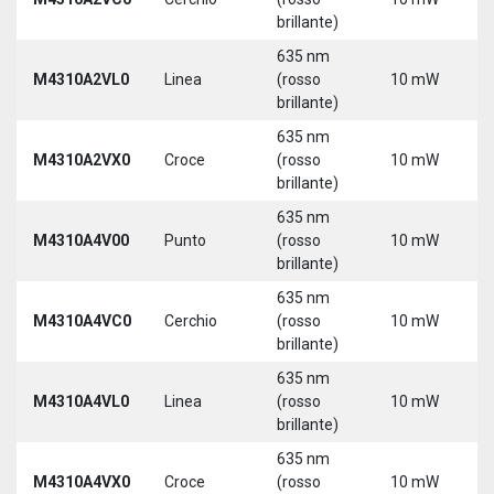
brillante)
635 nm
M4310A2VL0
Linea
(rosso
10 mW
5
brillante)
635 nm
M4310A2VX0
Croce
(rosso
10 mW
5
brillante)
635 nm
M4310A4V00
Punto
(rosso
10 mW
5
brillante)
635 nm
M4310A4VC0
Cerchio
(rosso
10 mW
5
brillante)
635 nm
M4310A4VL0
Linea
(rosso
10 mW
5
brillante)
635 nm
M4310A4VX0
Croce
(rosso
10 mW
5