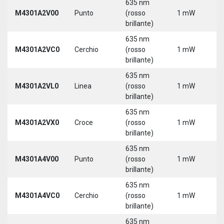
635 nm
M4301A2V00
Punto
(rosso
1 mW
5
brillante)
635 nm
M4301A2VC0
Cerchio
(rosso
1 mW
5
brillante)
635 nm
M4301A2VL0
Linea
(rosso
1 mW
5
brillante)
635 nm
M4301A2VX0
Croce
(rosso
1 mW
5
brillante)
635 nm
M4301A4V00
Punto
(rosso
1 mW
5
brillante)
635 nm
M4301A4VC0
Cerchio
(rosso
1 mW
5
brillante)
635 nm