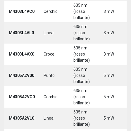
635 nm
9
M4303L4VC0
Cerchio
(rosso
3 mW
3
brillante)
5
635 nm
9
M4303L4VL0
Linea
(rosso
3 mW
3
brillante)
5
635 nm
9
M4303L4VX0
Croce
(rosso
3 mW
3
brillante)
5
635 nm
M4305A2V00
Punto
(rosso
5 mW
5
brillante)
635 nm
M4305A2VC0
Cerchio
(rosso
5 mW
5
brillante)
635 nm
M4305A2VL0
Linea
(rosso
5 mW
5
brillante)