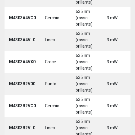
brillante)
635 nm
M4303A4VC0
Cerchio
(rosso
3 mW
5
brillante)
635 nm
M4303A4VL0
Linea
(rosso
3 mW
5
brillante)
635 nm
M4303A4VX0
Croce
(rosso
3 mW
5
brillante)
635 nm
9
M4303B2V00
Punto
(rosso
3 mW
3
brillante)
635 nm
9
M4303B2VC0
Cerchio
(rosso
3 mW
3
brillante)
635 nm
9
M4303B2VL0
Linea
(rosso
3 mW
3
brillante)