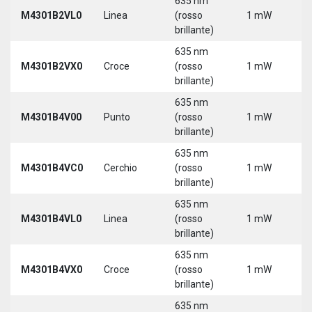
635 nm
9
M4301B2VL0
Linea
(rosso
1 mW
3
brillante)
635 nm
9
M4301B2VX0
Croce
(rosso
1 mW
3
brillante)
635 nm
9
M4301B4V00
Punto
(rosso
1 mW
3
brillante)
635 nm
9
M4301B4VC0
Cerchio
(rosso
1 mW
3
brillante)
635 nm
9
M4301B4VL0
Linea
(rosso
1 mW
3
brillante)
635 nm
9
M4301B4VX0
Croce
(rosso
1 mW
3
brillante)
635 nm
9