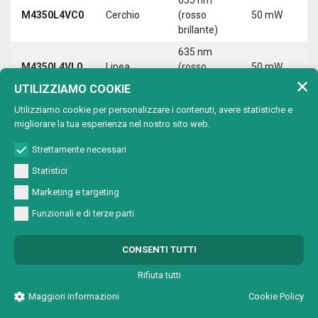
M4350L4VC0
Cerchio
(rosso
50 mW
3
brillante)
5
635 nm
9
M4350L4VL0
Linea
(rosso
50 mW
3
brillante)
5
UTILIZZIAMO COOKIE
635 nm
9
Utilizziamo cookie per personalizzare i contenuti, avere statistiche e
M4350L4VX0
Croce
(rosso
50 mW
3
migliorare la tua esperienza nel nostro sito web.
brillante)
5
Strettamente necessari
Statistici
Marketing e targeting
650 nm (rosso)
Lunghezza d'onda:
Funzionali e di terze parti
Max
Tipo di
Lunghezza
T
CONSENTI TUTTI
Codice
potenza
proiezione
d'onda
a
uscita
Rifiuta tutti
650 nm
Maggiori informazioni
Cookie Policy
M4501A2V00
Punto
1 mW
5
(rosso)