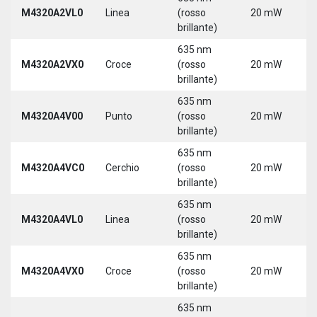
M4320A2VL0
Linea
(rosso
20 mW
5
brillante)
635 nm
M4320A2VX0
Croce
(rosso
20 mW
5
brillante)
635 nm
M4320A4V00
Punto
(rosso
20 mW
5
brillante)
635 nm
M4320A4VC0
Cerchio
(rosso
20 mW
5
brillante)
635 nm
M4320A4VL0
Linea
(rosso
20 mW
5
brillante)
635 nm
M4320A4VX0
Croce
(rosso
20 mW
5
brillante)
635 nm
9