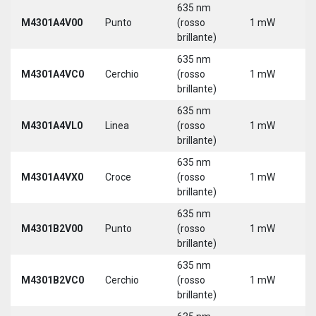
635 nm
M4301A4V00
Punto
(rosso
1 mW
5
brillante)
635 nm
M4301A4VC0
Cerchio
(rosso
1 mW
5
brillante)
635 nm
M4301A4VL0
Linea
(rosso
1 mW
5
brillante)
635 nm
M4301A4VX0
Croce
(rosso
1 mW
5
brillante)
635 nm
9
M4301B2V00
Punto
(rosso
1 mW
3
brillante)
635 nm
9
M4301B2VC0
Cerchio
(rosso
1 mW
3
brillante)