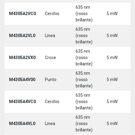
635 nm
M4305A2VC0
Cerchio
(rosso
5 mW
5
brillante)
635 nm
M4305A2VL0
Linea
(rosso
5 mW
5
brillante)
635 nm
M4305A2VX0
Croce
(rosso
5 mW
5
brillante)
635 nm
M4305A4V00
Punto
(rosso
5 mW
5
brillante)
635 nm
M4305A4VC0
Cerchio
(rosso
5 mW
5
brillante)
635 nm
M4305A4VL0
Linea
(rosso
5 mW
5
brillante)