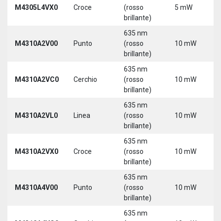
M4305L4VX0
Croce
(rosso
5 mW
3
brillante)
5
635 nm
M4310A2V00
Punto
(rosso
10 mW
5
brillante)
635 nm
M4310A2VC0
Cerchio
(rosso
10 mW
5
brillante)
635 nm
M4310A2VL0
Linea
(rosso
10 mW
5
brillante)
635 nm
M4310A2VX0
Croce
(rosso
10 mW
5
brillante)
635 nm
M4310A4V00
Punto
(rosso
10 mW
5
brillante)
635 nm