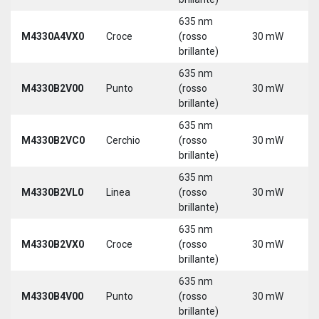
635 nm
M4330A4VX0
Croce
(rosso
30 mW
5
brillante)
635 nm
9
M4330B2V00
Punto
(rosso
30 mW
3
brillante)
635 nm
9
M4330B2VC0
Cerchio
(rosso
30 mW
3
brillante)
635 nm
9
M4330B2VL0
Linea
(rosso
30 mW
3
brillante)
635 nm
9
M4330B2VX0
Croce
(rosso
30 mW
3
brillante)
635 nm
9
M4330B4V00
Punto
(rosso
30 mW
3
brillante)