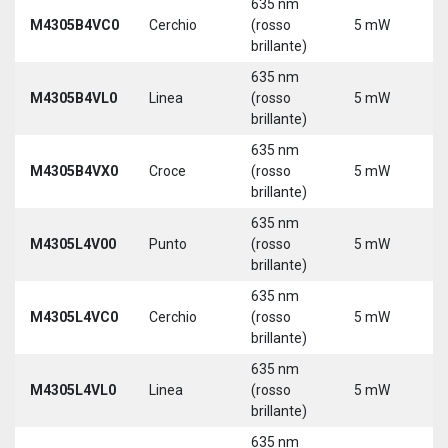
635 nm
9
M4305B4VC0
Cerchio
(rosso
5 mW
3
brillante)
635 nm
9
M4305B4VL0
Linea
(rosso
5 mW
3
brillante)
635 nm
9
M4305B4VX0
Croce
(rosso
5 mW
3
brillante)
635 nm
9
M4305L4V00
Punto
(rosso
5 mW
3
brillante)
5
635 nm
9
M4305L4VC0
Cerchio
(rosso
5 mW
3
brillante)
5
635 nm
9
M4305L4VL0
Linea
(rosso
5 mW
3
brillante)
5
635 nm
9