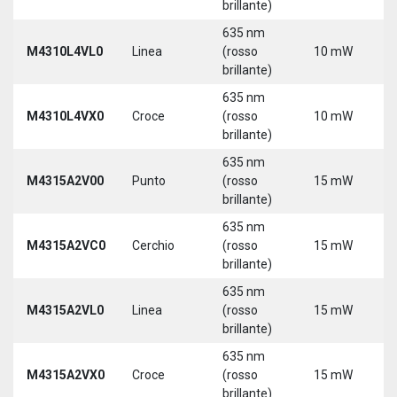
brillante)
5
635 nm
9
M4310L4VL0
Linea
(rosso
10 mW
3
brillante)
5
635 nm
9
M4310L4VX0
Croce
(rosso
10 mW
3
brillante)
5
635 nm
M4315A2V00
Punto
(rosso
15 mW
5
brillante)
635 nm
M4315A2VC0
Cerchio
(rosso
15 mW
5
brillante)
635 nm
M4315A2VL0
Linea
(rosso
15 mW
5
brillante)
635 nm
M4315A2VX0
Croce
(rosso
15 mW
5
brillante)