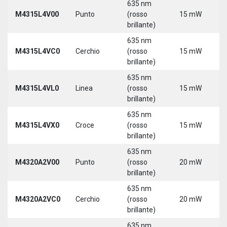
635 nm
9
M4315L4V00
Punto
(rosso
15 mW
3
brillante)
5
635 nm
9
M4315L4VC0
Cerchio
(rosso
15 mW
3
brillante)
5
635 nm
9
M4315L4VL0
Linea
(rosso
15 mW
3
brillante)
5
635 nm
9
M4315L4VX0
Croce
(rosso
15 mW
3
brillante)
5
635 nm
M4320A2V00
Punto
(rosso
20 mW
5
brillante)
635 nm
M4320A2VC0
Cerchio
(rosso
20 mW
5
brillante)
635 nm