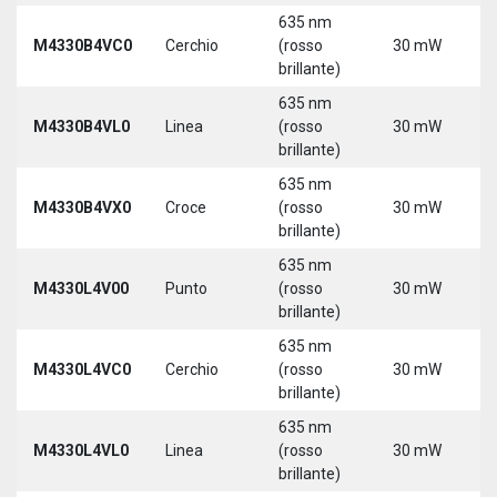
635 nm
9
M4330B4VC0
Cerchio
(rosso
30 mW
3
brillante)
635 nm
9
M4330B4VL0
Linea
(rosso
30 mW
3
brillante)
635 nm
9
M4330B4VX0
Croce
(rosso
30 mW
3
brillante)
635 nm
9
M4330L4V00
Punto
(rosso
30 mW
3
brillante)
5
635 nm
9
M4330L4VC0
Cerchio
(rosso
30 mW
3
brillante)
5
635 nm
9
M4330L4VL0
Linea
(rosso
30 mW
3
brillante)
5