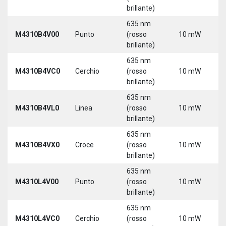
3
brillante)
635 nm
9
M4310B4V00
Punto
(rosso
10 mW
3
brillante)
635 nm
9
M4310B4VC0
Cerchio
(rosso
10 mW
3
brillante)
635 nm
9
M4310B4VL0
Linea
(rosso
10 mW
3
brillante)
635 nm
9
M4310B4VX0
Croce
(rosso
10 mW
3
brillante)
635 nm
9
M4310L4V00
Punto
(rosso
10 mW
3
brillante)
5
635 nm
9
M4310L4VC0
Cerchio
(rosso
10 mW
3