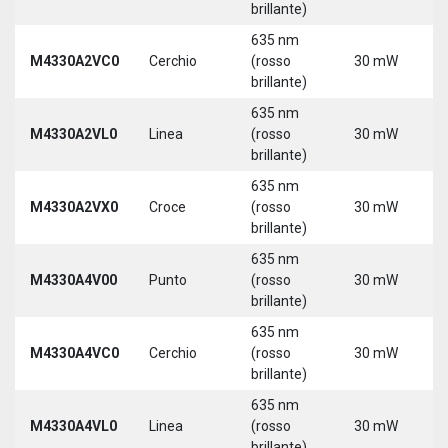
brillante)
635 nm
M4330A2VC0
Cerchio
(rosso
30 mW
5
brillante)
635 nm
M4330A2VL0
Linea
(rosso
30 mW
5
brillante)
635 nm
M4330A2VX0
Croce
(rosso
30 mW
5
brillante)
635 nm
M4330A4V00
Punto
(rosso
30 mW
5
brillante)
635 nm
M4330A4VC0
Cerchio
(rosso
30 mW
5
brillante)
635 nm
M4330A4VL0
Linea
(rosso
30 mW
5
brillante)