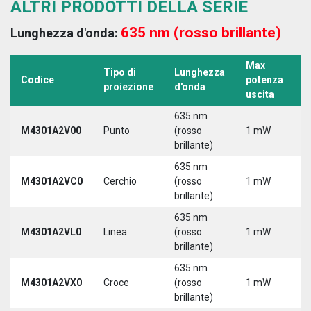
ALTRI PRODOTTI DELLA SERIE
635 nm (rosso brillante)
Lunghezza d'onda:
Max
Tipo di
Lunghezza
T
Codice
potenza
proiezione
d'onda
a
uscita
635 nm
M4301A2V00
Punto
(rosso
1 mW
5
brillante)
635 nm
M4301A2VC0
Cerchio
(rosso
1 mW
5
brillante)
635 nm
M4301A2VL0
Linea
(rosso
1 mW
5
brillante)
635 nm
M4301A2VX0
Croce
(rosso
1 mW
5
brillante)