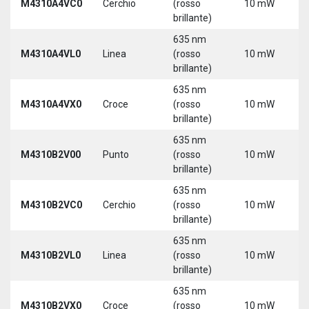
M4310A4VC0
Cerchio
(rosso
10 mW
5
brillante)
635 nm
M4310A4VL0
Linea
(rosso
10 mW
5
brillante)
635 nm
M4310A4VX0
Croce
(rosso
10 mW
5
brillante)
635 nm
9
M4310B2V00
Punto
(rosso
10 mW
3
brillante)
635 nm
9
M4310B2VC0
Cerchio
(rosso
10 mW
3
brillante)
635 nm
9
M4310B2VL0
Linea
(rosso
10 mW
3
brillante)
635 nm
9
M4310B2VX0
Croce
(rosso
10 mW