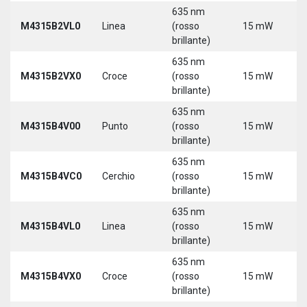
635 nm
9
M4315B2VL0
Linea
(rosso
15 mW
3
brillante)
635 nm
9
M4315B2VX0
Croce
(rosso
15 mW
3
brillante)
635 nm
9
M4315B4V00
Punto
(rosso
15 mW
3
brillante)
635 nm
9
M4315B4VC0
Cerchio
(rosso
15 mW
3
brillante)
635 nm
9
M4315B4VL0
Linea
(rosso
15 mW
3
brillante)
635 nm
9
M4315B4VX0
Croce
(rosso
15 mW
3
brillante)