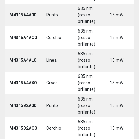
635 nm
M4315A4V00
Punto
(rosso
15 mW
5
brillante)
635 nm
M4315A4VC0
Cerchio
(rosso
15 mW
5
brillante)
635 nm
M4315A4VL0
Linea
(rosso
15 mW
5
brillante)
635 nm
M4315A4VX0
Croce
(rosso
15 mW
5
brillante)
635 nm
9
M4315B2V00
Punto
(rosso
15 mW
3
brillante)
635 nm
9
M4315B2VC0
Cerchio
(rosso
15 mW
3
brillante)