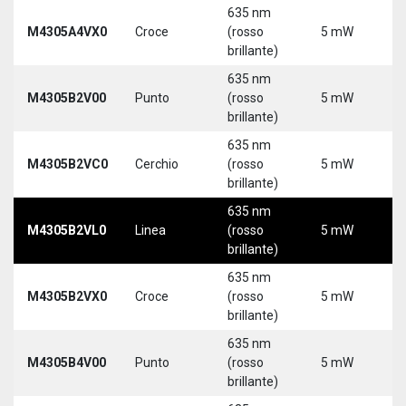
635 nm
M4305A4VX0
Croce
(rosso
5 mW
5
brillante)
635 nm
9
M4305B2V00
Punto
(rosso
5 mW
3
brillante)
635 nm
9
M4305B2VC0
Cerchio
(rosso
5 mW
3
brillante)
635 nm
9
M4305B2VL0
Linea
(rosso
5 mW
3
brillante)
635 nm
9
M4305B2VX0
Croce
(rosso
5 mW
3
brillante)
635 nm
9
M4305B4V00
Punto
(rosso
5 mW
3
brillante)