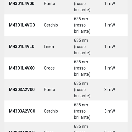
M4301L4V00
Punto
(rosso
1 mW
3
brillante)
5
635 nm
9
M4301L4VC0
Cerchio
(rosso
1 mW
3
brillante)
5
635 nm
9
M4301L4VL0
Linea
(rosso
1 mW
3
brillante)
5
635 nm
9
M4301L4VX0
Croce
(rosso
1 mW
3
brillante)
5
635 nm
M4303A2V00
Punto
(rosso
3 mW
5
brillante)
635 nm
M4303A2VC0
Cerchio
(rosso
3 mW
5
brillante)
635 nm