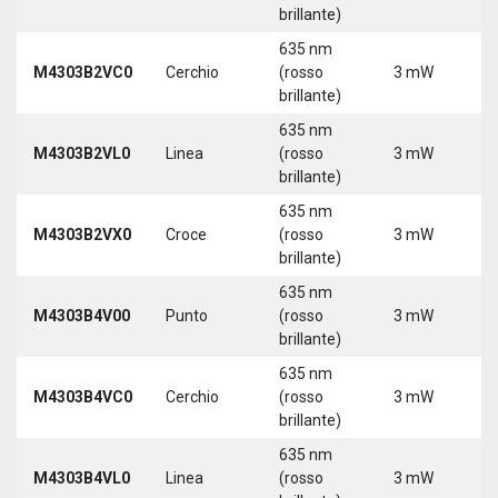
3
brillante)
635 nm
9
M4303B2VC0
Cerchio
(rosso
3 mW
3
brillante)
635 nm
9
M4303B2VL0
Linea
(rosso
3 mW
3
brillante)
635 nm
9
M4303B2VX0
Croce
(rosso
3 mW
3
brillante)
635 nm
9
M4303B4V00
Punto
(rosso
3 mW
3
brillante)
635 nm
9
M4303B4VC0
Cerchio
(rosso
3 mW
3
brillante)
635 nm
9
M4303B4VL0
Linea
(rosso
3 mW
3