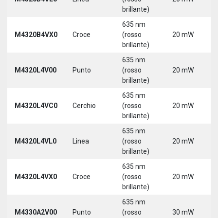
3
brillante)
635 nm
9
M4320B4VX0
Croce
(rosso
20 mW
3
brillante)
635 nm
9
M4320L4V00
Punto
(rosso
20 mW
3
brillante)
5
635 nm
9
M4320L4VC0
Cerchio
(rosso
20 mW
3
brillante)
5
635 nm
9
M4320L4VL0
Linea
(rosso
20 mW
3
brillante)
5
635 nm
9
M4320L4VX0
Croce
(rosso
20 mW
3
brillante)
5
635 nm
M4330A2V00
Punto
(rosso
30 mW
5