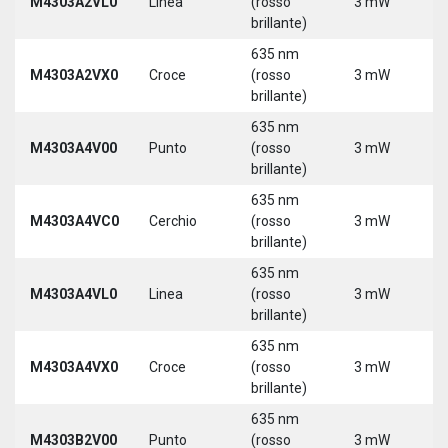
M4303A2VL0
Linea
(rosso
3 mW
5
brillante)
635 nm
M4303A2VX0
Croce
(rosso
3 mW
5
brillante)
635 nm
M4303A4V00
Punto
(rosso
3 mW
5
brillante)
635 nm
M4303A4VC0
Cerchio
(rosso
3 mW
5
brillante)
635 nm
M4303A4VL0
Linea
(rosso
3 mW
5
brillante)
635 nm
M4303A4VX0
Croce
(rosso
3 mW
5
brillante)
635 nm
9
M4303B2V00
Punto
(rosso
3 mW