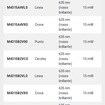
635 nm
M4315A4VL0
Linea
(rosso
15 mW
5
brillante)
635 nm
M4315A4VX0
Croce
(rosso
15 mW
5
brillante)
635 nm
9
M4315B2V00
Punto
(rosso
15 mW
3
brillante)
635 nm
9
M4315B2VC0
Cerchio
(rosso
15 mW
3
brillante)
635 nm
9
M4315B2VL0
Linea
(rosso
15 mW
3
brillante)
635 nm
9
M4315B2VX0
Croce
(rosso
15 mW
3
brillante)