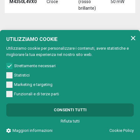
M4350L4VX0
Croce
(rosso
50 mW
3
brillante)
5
650 nm (rosso)
UTILIZZIAMO COOKIE
Lunghezza d'onda:
Utilizziamo cookie per personalizzare i contenuti, avere statistiche e
Max
migliorare la tua esperienza nel nostro sito web.
Tipo di
Lunghezza
T
Codice
potenza
proiezione
d'onda
a
Strettamente necessari
uscita
Statistici
650 nm
M4501A2V00
Punto
1 mW
5
(rosso)
Marketing e targeting
650 nm
Funzionali e di terze parti
M4501A2VC0
Cerchio
1 mW
5
(rosso)
650 nm
CONSENTI TUTTI
M4501A2VL0
Linea
1 mW
5
(rosso)
Rifiuta tutti
650 nm
M4501A2VX0
Croce
1 mW
5
Maggiori informazioni
Cookie Policy
(rosso)