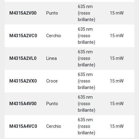
635 nm
M4315A2V00
Punto
(rosso
15 mW
5
brillante)
635 nm
M4315A2VC0
Cerchio
(rosso
15 mW
5
brillante)
635 nm
M4315A2VL0
Linea
(rosso
15 mW
5
brillante)
635 nm
M4315A2VX0
Croce
(rosso
15 mW
5
brillante)
635 nm
M4315A4V00
Punto
(rosso
15 mW
5
brillante)
635 nm
M4315A4VC0
Cerchio
(rosso
15 mW
5
brillante)