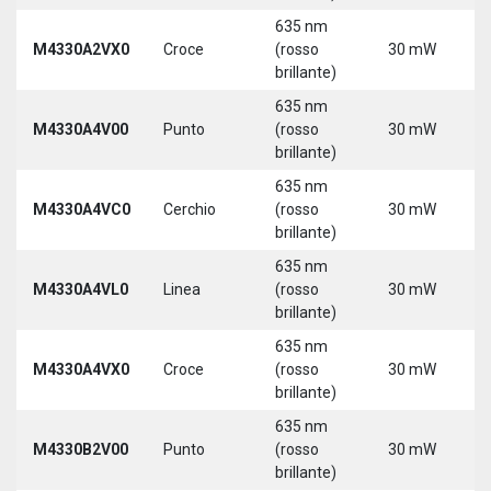
635 nm
M4330A2VX0
Croce
(rosso
30 mW
5
brillante)
635 nm
M4330A4V00
Punto
(rosso
30 mW
5
brillante)
635 nm
M4330A4VC0
Cerchio
(rosso
30 mW
5
brillante)
635 nm
M4330A4VL0
Linea
(rosso
30 mW
5
brillante)
635 nm
M4330A4VX0
Croce
(rosso
30 mW
5
brillante)
635 nm
9
M4330B2V00
Punto
(rosso
30 mW
3
brillante)