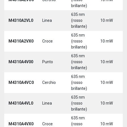
brillante)
635 nm
M4310A2VL0
Linea
(rosso
10 mW
5
brillante)
635 nm
M4310A2VX0
Croce
(rosso
10 mW
5
brillante)
635 nm
M4310A4V00
Punto
(rosso
10 mW
5
brillante)
635 nm
M4310A4VC0
Cerchio
(rosso
10 mW
5
brillante)
635 nm
M4310A4VL0
Linea
(rosso
10 mW
5
brillante)
635 nm
M4310A4VX0
Croce
(rosso
10 mW
5