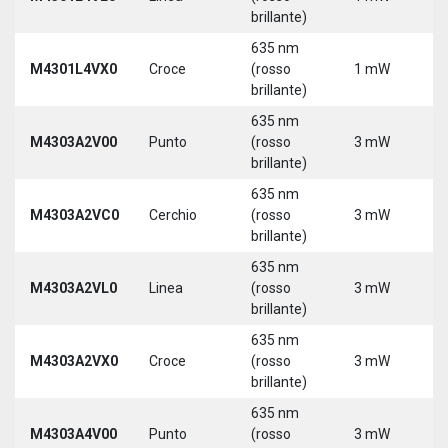
brillante)
5
635 nm
9
M4301L4VX0
Croce
(rosso
1 mW
3
brillante)
5
635 nm
M4303A2V00
Punto
(rosso
3 mW
5
brillante)
635 nm
M4303A2VC0
Cerchio
(rosso
3 mW
5
brillante)
635 nm
M4303A2VL0
Linea
(rosso
3 mW
5
brillante)
635 nm
M4303A2VX0
Croce
(rosso
3 mW
5
brillante)
635 nm
M4303A4V00
Punto
(rosso
3 mW
5