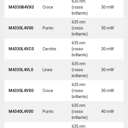
635 nm
9
M4330B4VX0
Croce
(rosso
30 mW
3
brillante)
635 nm
9
M4330L4V00
Punto
(rosso
30 mW
3
brillante)
5
635 nm
9
M4330L4VC0
Cerchio
(rosso
30 mW
3
brillante)
5
635 nm
9
M4330L4VL0
Linea
(rosso
30 mW
3
brillante)
5
635 nm
9
M4330L4VX0
Croce
(rosso
30 mW
3
brillante)
5
635 nm
9
M4340L4V00
Punto
(rosso
40 mW
3
brillante)
5
635 nm
9