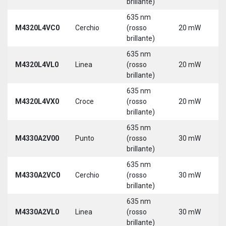
brillante)
5
635 nm
9
M4320L4VC0
Cerchio
(rosso
20 mW
3
brillante)
5
635 nm
9
M4320L4VL0
Linea
(rosso
20 mW
3
brillante)
5
635 nm
9
M4320L4VX0
Croce
(rosso
20 mW
3
brillante)
5
635 nm
M4330A2V00
Punto
(rosso
30 mW
5
brillante)
635 nm
M4330A2VC0
Cerchio
(rosso
30 mW
5
brillante)
635 nm
M4330A2VL0
Linea
(rosso
30 mW
5
brillante)