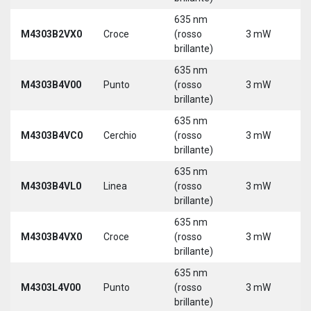
635 nm
9
M4303B2VX0
Croce
(rosso
3 mW
3
brillante)
635 nm
9
M4303B4V00
Punto
(rosso
3 mW
3
brillante)
635 nm
9
M4303B4VC0
Cerchio
(rosso
3 mW
3
brillante)
635 nm
9
M4303B4VL0
Linea
(rosso
3 mW
3
brillante)
635 nm
9
M4303B4VX0
Croce
(rosso
3 mW
3
brillante)
635 nm
9
M4303L4V00
Punto
(rosso
3 mW
3
brillante)
5