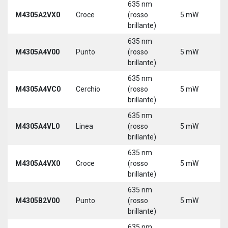
635 nm
M4305A2VX0
Croce
(rosso
5 mW
5
brillante)
635 nm
M4305A4V00
Punto
(rosso
5 mW
5
brillante)
635 nm
M4305A4VC0
Cerchio
(rosso
5 mW
5
brillante)
635 nm
M4305A4VL0
Linea
(rosso
5 mW
5
brillante)
635 nm
M4305A4VX0
Croce
(rosso
5 mW
5
brillante)
635 nm
9
M4305B2V00
Punto
(rosso
5 mW
3
brillante)
635 nm