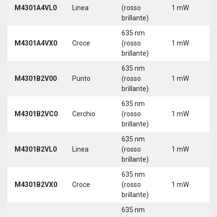
M4301A4VL0
Linea
(rosso
1 mW
5
brillante)
635 nm
M4301A4VX0
Croce
(rosso
1 mW
5
brillante)
635 nm
9
M4301B2V00
Punto
(rosso
1 mW
3
brillante)
635 nm
9
M4301B2VC0
Cerchio
(rosso
1 mW
3
brillante)
635 nm
9
M4301B2VL0
Linea
(rosso
1 mW
3
brillante)
635 nm
9
M4301B2VX0
Croce
(rosso
1 mW
3
brillante)
635 nm
9