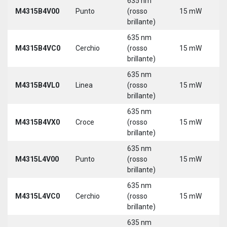
635 nm
9
M4315B4V00
Punto
(rosso
15 mW
3
brillante)
635 nm
9
M4315B4VC0
Cerchio
(rosso
15 mW
3
brillante)
635 nm
9
M4315B4VL0
Linea
(rosso
15 mW
3
brillante)
635 nm
9
M4315B4VX0
Croce
(rosso
15 mW
3
brillante)
635 nm
9
M4315L4V00
Punto
(rosso
15 mW
3
brillante)
5
635 nm
9
M4315L4VC0
Cerchio
(rosso
15 mW
3
brillante)
5
635 nm
9