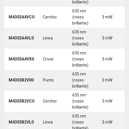
brillante)
635 nm
M4303A4VC0
Cerchio
(rosso
3 mW
5
brillante)
635 nm
M4303A4VL0
Linea
(rosso
3 mW
5
brillante)
635 nm
M4303A4VX0
Croce
(rosso
3 mW
5
brillante)
635 nm
9
M4303B2V00
Punto
(rosso
3 mW
3
brillante)
635 nm
9
M4303B2VC0
Cerchio
(rosso
3 mW
3
brillante)
635 nm
9
M4303B2VL0
Linea
(rosso
3 mW
3
brillante)