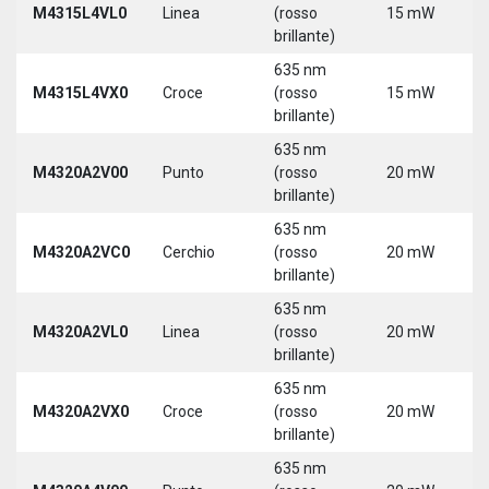
M4315L4VL0
Linea
(rosso
15 mW
3
brillante)
5
635 nm
9
M4315L4VX0
Croce
(rosso
15 mW
3
brillante)
5
635 nm
M4320A2V00
Punto
(rosso
20 mW
5
brillante)
635 nm
M4320A2VC0
Cerchio
(rosso
20 mW
5
brillante)
635 nm
M4320A2VL0
Linea
(rosso
20 mW
5
brillante)
635 nm
M4320A2VX0
Croce
(rosso
20 mW
5
brillante)
635 nm