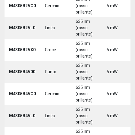
9
M4305B2VC0
Cerchio
(rosso
5 mW
3
brillante)
635 nm
9
M4305B2VL0
Linea
(rosso
5 mW
3
brillante)
635 nm
9
M4305B2VX0
Croce
(rosso
5 mW
3
brillante)
635 nm
9
M4305B4V00
Punto
(rosso
5 mW
3
brillante)
635 nm
9
M4305B4VC0
Cerchio
(rosso
5 mW
3
brillante)
635 nm
9
M4305B4VL0
Linea
(rosso
5 mW
3
brillante)
635 nm
9