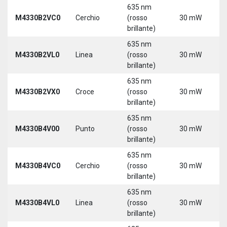
635 nm
9
M4330B2VC0
Cerchio
(rosso
30 mW
3
brillante)
635 nm
9
M4330B2VL0
Linea
(rosso
30 mW
3
brillante)
635 nm
9
M4330B2VX0
Croce
(rosso
30 mW
3
brillante)
635 nm
9
M4330B4V00
Punto
(rosso
30 mW
3
brillante)
635 nm
9
M4330B4VC0
Cerchio
(rosso
30 mW
3
brillante)
635 nm
9
M4330B4VL0
Linea
(rosso
30 mW
3
brillante)