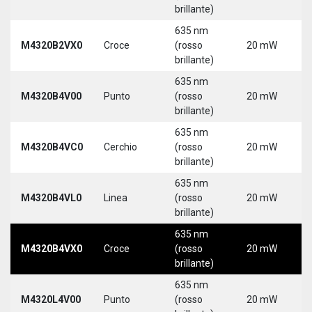
3
brillante)
635 nm
9
M4320B2VX0
Croce
(rosso
20 mW
3
brillante)
635 nm
9
M4320B4V00
Punto
(rosso
20 mW
3
brillante)
635 nm
9
M4320B4VC0
Cerchio
(rosso
20 mW
3
brillante)
635 nm
9
M4320B4VL0
Linea
(rosso
20 mW
3
brillante)
635 nm
9
M4320B4VX0
Croce
(rosso
20 mW
3
brillante)
635 nm
9
M4320L4V00
Punto
(rosso
20 mW
3