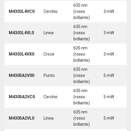
635 nm
9
M4303L4VC0
Cerchio
(rosso
3 mW
3
brillante)
5
635 nm
9
M4303L4VL0
Linea
(rosso
3 mW
3
brillante)
5
635 nm
9
M4303L4VX0
Croce
(rosso
3 mW
3
brillante)
5
635 nm
M4305A2V00
Punto
(rosso
5 mW
5
brillante)
635 nm
M4305A2VC0
Cerchio
(rosso
5 mW
5
brillante)
635 nm
M4305A2VL0
Linea
(rosso
5 mW
5
brillante)