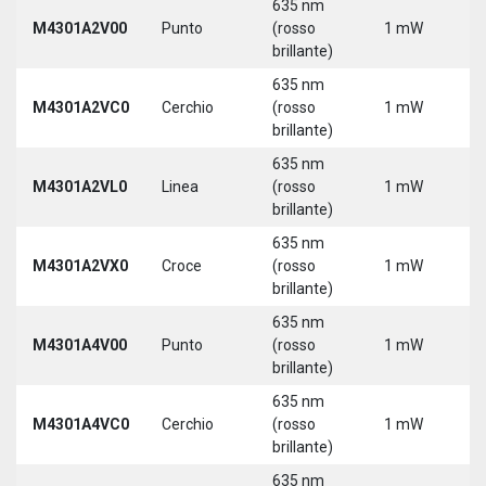
635 nm
M4301A2V00
Punto
(rosso
1 mW
5
brillante)
635 nm
M4301A2VC0
Cerchio
(rosso
1 mW
5
brillante)
635 nm
M4301A2VL0
Linea
(rosso
1 mW
5
brillante)
635 nm
M4301A2VX0
Croce
(rosso
1 mW
5
brillante)
635 nm
M4301A4V00
Punto
(rosso
1 mW
5
brillante)
635 nm
M4301A4VC0
Cerchio
(rosso
1 mW
5
brillante)
635 nm