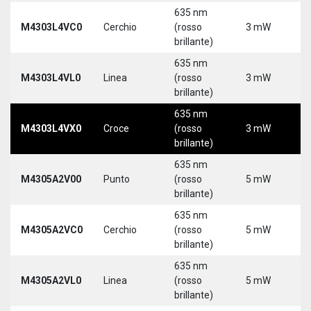
635 nm
9
M4303L4VC0
Cerchio
(rosso
3 mW
3
brillante)
5
635 nm
9
M4303L4VL0
Linea
(rosso
3 mW
3
brillante)
5
635 nm
9
M4303L4VX0
Croce
(rosso
3 mW
3
brillante)
5
635 nm
M4305A2V00
Punto
(rosso
5 mW
5
brillante)
635 nm
M4305A2VC0
Cerchio
(rosso
5 mW
5
brillante)
635 nm
M4305A2VL0
Linea
(rosso
5 mW
5
brillante)