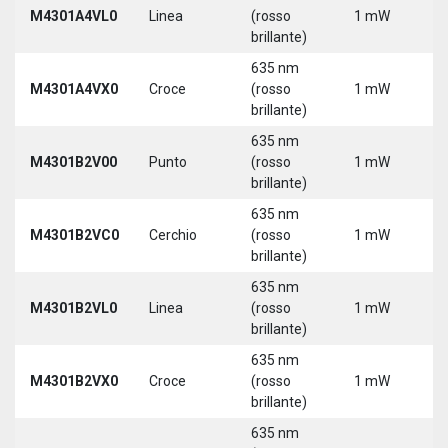
M4301A4VL0
Linea
(rosso
1 mW
5
brillante)
635 nm
M4301A4VX0
Croce
(rosso
1 mW
5
brillante)
635 nm
9
M4301B2V00
Punto
(rosso
1 mW
3
brillante)
635 nm
9
M4301B2VC0
Cerchio
(rosso
1 mW
3
brillante)
635 nm
9
M4301B2VL0
Linea
(rosso
1 mW
3
brillante)
635 nm
9
M4301B2VX0
Croce
(rosso
1 mW
3
brillante)
635 nm
9