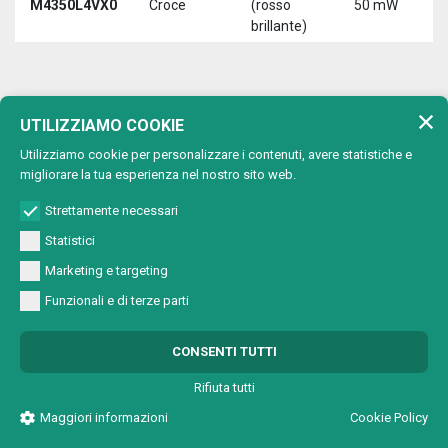
M4350L4VX0
Croce
(rosso
50 mW
3
brillante)
5
650 nm (rosso)
UTILIZZIAMO COOKIE
Lunghezza d'onda:
Utilizziamo cookie per personalizzare i contenuti, avere statistiche e
Max
migliorare la tua esperienza nel nostro sito web.
Tipo di
Lunghezza
T
Codice
potenza
proiezione
d'onda
a
Strettamente necessari
uscita
Statistici
650 nm
M4501A2V00
Punto
1 mW
5
(rosso)
Marketing e targeting
650 nm
Funzionali e di terze parti
M4501A2VC0
Cerchio
1 mW
5
(rosso)
650 nm
CONSENTI TUTTI
M4501A2VL0
Linea
1 mW
5
(rosso)
Rifiuta tutti
650 nm
M4501A2VX0
Croce
1 mW
5
Maggiori informazioni
Cookie Policy
(rosso)