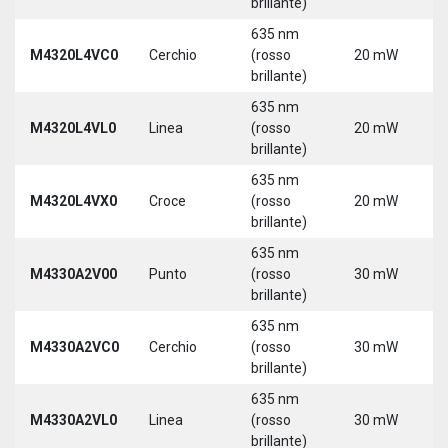
brillante)
5
635 nm
9
M4320L4VC0
Cerchio
(rosso
20 mW
3
brillante)
5
635 nm
9
M4320L4VL0
Linea
(rosso
20 mW
3
brillante)
5
635 nm
9
M4320L4VX0
Croce
(rosso
20 mW
3
brillante)
5
635 nm
M4330A2V00
Punto
(rosso
30 mW
5
brillante)
635 nm
M4330A2VC0
Cerchio
(rosso
30 mW
5
brillante)
635 nm
M4330A2VL0
Linea
(rosso
30 mW
5
brillante)