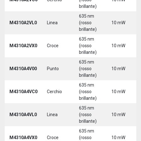
brillante)
635 nm
M4310A2VL0
Linea
(rosso
10 mW
5
brillante)
635 nm
M4310A2VX0
Croce
(rosso
10 mW
5
brillante)
635 nm
M4310A4V00
Punto
(rosso
10 mW
5
brillante)
635 nm
M4310A4VC0
Cerchio
(rosso
10 mW
5
brillante)
635 nm
M4310A4VL0
Linea
(rosso
10 mW
5
brillante)
635 nm
M4310A4VX0
Croce
(rosso
10 mW
5