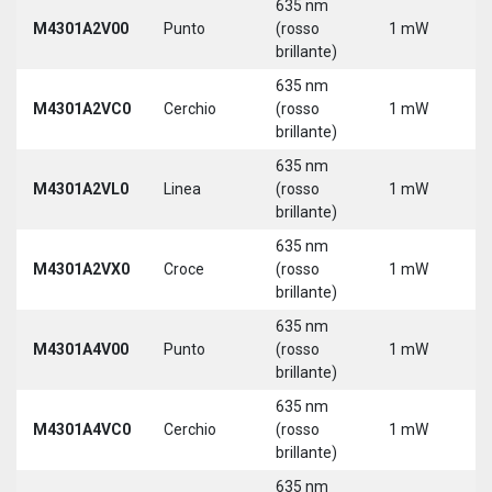
635 nm
M4301A2V00
Punto
(rosso
1 mW
5
brillante)
635 nm
M4301A2VC0
Cerchio
(rosso
1 mW
5
brillante)
635 nm
M4301A2VL0
Linea
(rosso
1 mW
5
brillante)
635 nm
M4301A2VX0
Croce
(rosso
1 mW
5
brillante)
635 nm
M4301A4V00
Punto
(rosso
1 mW
5
brillante)
635 nm
M4301A4VC0
Cerchio
(rosso
1 mW
5
brillante)
635 nm