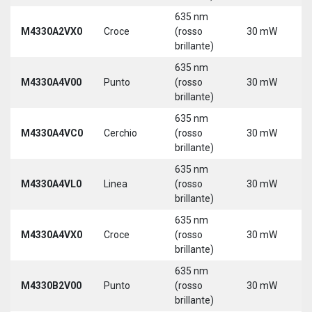
635 nm
M4330A2VX0
Croce
(rosso
30 mW
5
brillante)
635 nm
M4330A4V00
Punto
(rosso
30 mW
5
brillante)
635 nm
M4330A4VC0
Cerchio
(rosso
30 mW
5
brillante)
635 nm
M4330A4VL0
Linea
(rosso
30 mW
5
brillante)
635 nm
M4330A4VX0
Croce
(rosso
30 mW
5
brillante)
635 nm
9
M4330B2V00
Punto
(rosso
30 mW
3
brillante)