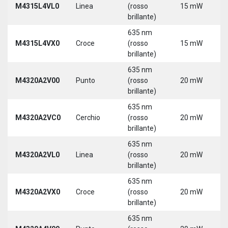
M4315L4VL0
Linea
(rosso
15 mW
3
brillante)
5
635 nm
9
M4315L4VX0
Croce
(rosso
15 mW
3
brillante)
5
635 nm
M4320A2V00
Punto
(rosso
20 mW
5
brillante)
635 nm
M4320A2VC0
Cerchio
(rosso
20 mW
5
brillante)
635 nm
M4320A2VL0
Linea
(rosso
20 mW
5
brillante)
635 nm
M4320A2VX0
Croce
(rosso
20 mW
5
brillante)
635 nm