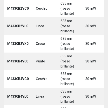
635 nm
9
M4330B2VC0
Cerchio
(rosso
30 mW
3
brillante)
635 nm
9
M4330B2VL0
Linea
(rosso
30 mW
3
brillante)
635 nm
9
M4330B2VX0
Croce
(rosso
30 mW
3
brillante)
635 nm
9
M4330B4V00
Punto
(rosso
30 mW
3
brillante)
635 nm
9
M4330B4VC0
Cerchio
(rosso
30 mW
3
brillante)
635 nm
9
M4330B4VL0
Linea
(rosso
30 mW
3
brillante)