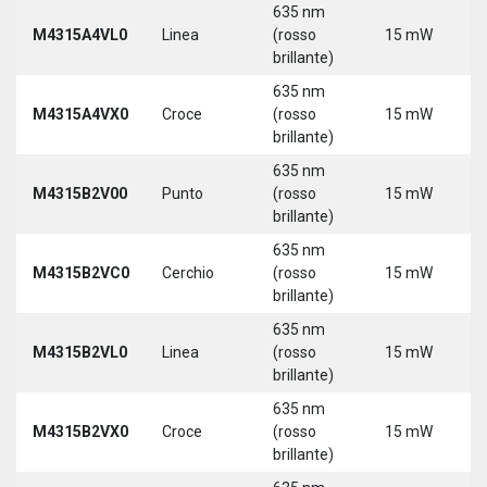
635 nm
M4315A4VL0
Linea
(rosso
15 mW
5
brillante)
635 nm
M4315A4VX0
Croce
(rosso
15 mW
5
brillante)
635 nm
9
M4315B2V00
Punto
(rosso
15 mW
3
brillante)
635 nm
9
M4315B2VC0
Cerchio
(rosso
15 mW
3
brillante)
635 nm
9
M4315B2VL0
Linea
(rosso
15 mW
3
brillante)
635 nm
9
M4315B2VX0
Croce
(rosso
15 mW
3
brillante)