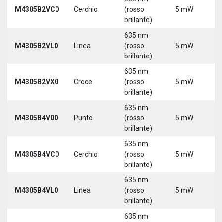
9
M4305B2VC0
Cerchio
(rosso
5 mW
3
brillante)
635 nm
9
M4305B2VL0
Linea
(rosso
5 mW
3
brillante)
635 nm
9
M4305B2VX0
Croce
(rosso
5 mW
3
brillante)
635 nm
9
M4305B4V00
Punto
(rosso
5 mW
3
brillante)
635 nm
9
M4305B4VC0
Cerchio
(rosso
5 mW
3
brillante)
635 nm
9
M4305B4VL0
Linea
(rosso
5 mW
3
brillante)
635 nm
9