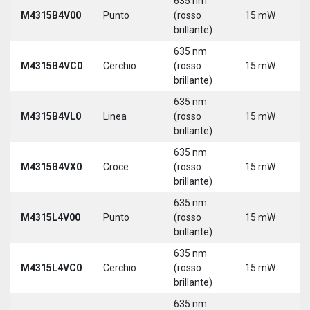
635 nm
9
M4315B4V00
Punto
(rosso
15 mW
3
brillante)
635 nm
9
M4315B4VC0
Cerchio
(rosso
15 mW
3
brillante)
635 nm
9
M4315B4VL0
Linea
(rosso
15 mW
3
brillante)
635 nm
9
M4315B4VX0
Croce
(rosso
15 mW
3
brillante)
635 nm
9
M4315L4V00
Punto
(rosso
15 mW
3
brillante)
5
635 nm
9
M4315L4VC0
Cerchio
(rosso
15 mW
3
brillante)
5
635 nm
9