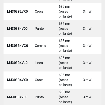
635 nm
9
M4303B2VX0
Croce
(rosso
3 mW
3
brillante)
635 nm
9
M4303B4V00
Punto
(rosso
3 mW
3
brillante)
635 nm
9
M4303B4VC0
Cerchio
(rosso
3 mW
3
brillante)
635 nm
9
M4303B4VL0
Linea
(rosso
3 mW
3
brillante)
635 nm
9
M4303B4VX0
Croce
(rosso
3 mW
3
brillante)
635 nm
9
M4303L4V00
Punto
(rosso
3 mW
3
brillante)
5