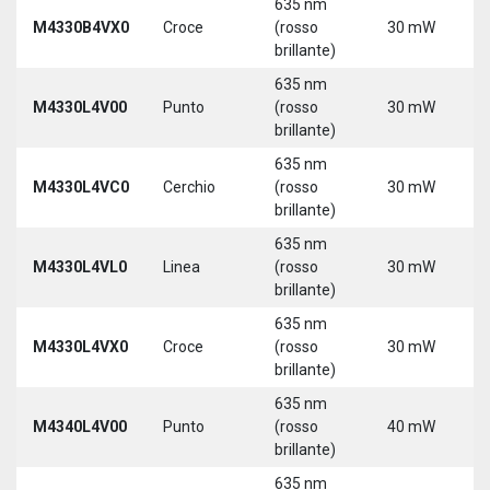
635 nm
9
M4330B4VX0
Croce
(rosso
30 mW
3
brillante)
635 nm
9
M4330L4V00
Punto
(rosso
30 mW
3
brillante)
5
635 nm
9
M4330L4VC0
Cerchio
(rosso
30 mW
3
brillante)
5
635 nm
9
M4330L4VL0
Linea
(rosso
30 mW
3
brillante)
5
635 nm
9
M4330L4VX0
Croce
(rosso
30 mW
3
brillante)
5
635 nm
9
M4340L4V00
Punto
(rosso
40 mW
3
brillante)
5
635 nm
9