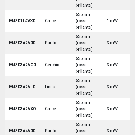
brillante)
5
635 nm
9
M4301L4VX0
Croce
(rosso
1 mW
3
brillante)
5
635 nm
M4303A2V00
Punto
(rosso
3 mW
5
brillante)
635 nm
M4303A2VC0
Cerchio
(rosso
3 mW
5
brillante)
635 nm
M4303A2VL0
Linea
(rosso
3 mW
5
brillante)
635 nm
M4303A2VX0
Croce
(rosso
3 mW
5
brillante)
635 nm
M4303A4V00
Punto
(rosso
3 mW
5