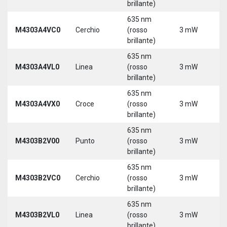
brillante)
635 nm
M4303A4VC0
Cerchio
(rosso
3 mW
5
brillante)
635 nm
M4303A4VL0
Linea
(rosso
3 mW
5
brillante)
635 nm
M4303A4VX0
Croce
(rosso
3 mW
5
brillante)
635 nm
9
M4303B2V00
Punto
(rosso
3 mW
3
brillante)
635 nm
9
M4303B2VC0
Cerchio
(rosso
3 mW
3
brillante)
635 nm
9
M4303B2VL0
Linea
(rosso
3 mW
3
brillante)