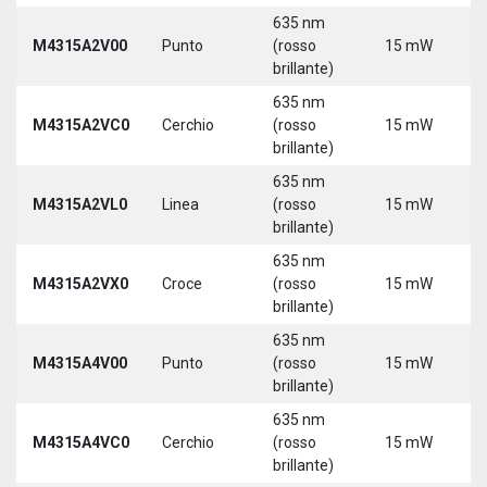
635 nm
M4315A2V00
Punto
(rosso
15 mW
5
brillante)
635 nm
M4315A2VC0
Cerchio
(rosso
15 mW
5
brillante)
635 nm
M4315A2VL0
Linea
(rosso
15 mW
5
brillante)
635 nm
M4315A2VX0
Croce
(rosso
15 mW
5
brillante)
635 nm
M4315A4V00
Punto
(rosso
15 mW
5
brillante)
635 nm
M4315A4VC0
Cerchio
(rosso
15 mW
5
brillante)