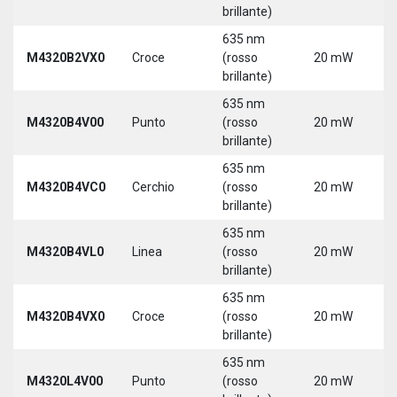
3
brillante)
635 nm
9
M4320B2VX0
Croce
(rosso
20 mW
3
brillante)
635 nm
9
M4320B4V00
Punto
(rosso
20 mW
3
brillante)
635 nm
9
M4320B4VC0
Cerchio
(rosso
20 mW
3
brillante)
635 nm
9
M4320B4VL0
Linea
(rosso
20 mW
3
brillante)
635 nm
9
M4320B4VX0
Croce
(rosso
20 mW
3
brillante)
635 nm
9
M4320L4V00
Punto
(rosso
20 mW
3