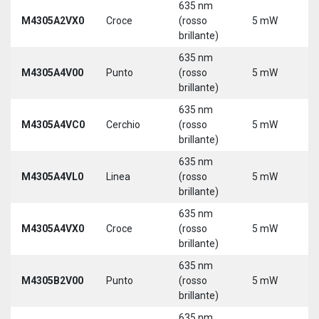
635 nm
M4305A2VX0
Croce
(rosso
5 mW
5
brillante)
635 nm
M4305A4V00
Punto
(rosso
5 mW
5
brillante)
635 nm
M4305A4VC0
Cerchio
(rosso
5 mW
5
brillante)
635 nm
M4305A4VL0
Linea
(rosso
5 mW
5
brillante)
635 nm
M4305A4VX0
Croce
(rosso
5 mW
5
brillante)
635 nm
9
M4305B2V00
Punto
(rosso
5 mW
3
brillante)
635 nm