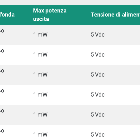
Max potenza
d'onda
Tensione di alimen
uscita
so
1 mW
5 Vdc
so
1 mW
5 Vdc
so
1 mW
5 Vdc
so
1 mW
5 Vdc
so
1 mW
5 Vdc
so
1 mW
5 Vdc