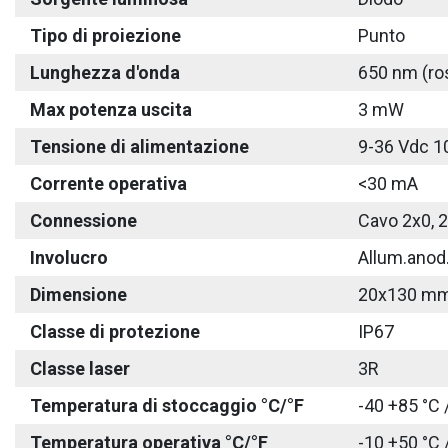
Tipo di proiezione
Punto
Lunghezza d'onda
650 nm (ro
Max potenza uscita
3 mW
Tensione di alimentazione
9-36 Vdc 1
Corrente operativa
<30 mA
Connessione
Cavo 2x0, 
Involucro
Allum.anod
Dimensione
20x130 m
Classe di protezione
IP67
Classe laser
3R
Temperatura di stoccaggio °C/°F
-40 +85 °C 
Temperatura operativa °C/°F
-10 +50 °C 