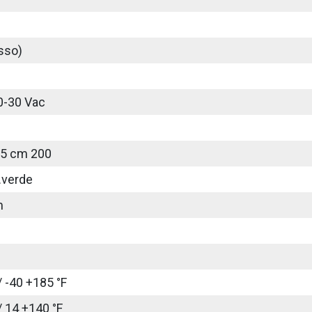
sso)
0-30 Vac
25 cm 200
.verde
m
/ -40 +185 °F
/ 14 +140 °F