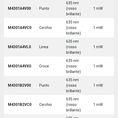
635 nm
M4301A4V00
Punto
(rosso
1 mW
5
brillante)
635 nm
M4301A4VC0
Cerchio
(rosso
1 mW
5
brillante)
635 nm
M4301A4VL0
Linea
(rosso
1 mW
5
brillante)
635 nm
M4301A4VX0
Croce
(rosso
1 mW
5
brillante)
635 nm
9
M4301B2V00
Punto
(rosso
1 mW
3
brillante)
635 nm
9
M4301B2VC0
Cerchio
(rosso
1 mW
3
brillante)