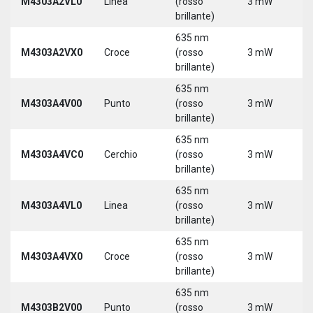
M4303A2VL0
Linea
(rosso
3 mW
5
brillante)
635 nm
M4303A2VX0
Croce
(rosso
3 mW
5
brillante)
635 nm
M4303A4V00
Punto
(rosso
3 mW
5
brillante)
635 nm
M4303A4VC0
Cerchio
(rosso
3 mW
5
brillante)
635 nm
M4303A4VL0
Linea
(rosso
3 mW
5
brillante)
635 nm
M4303A4VX0
Croce
(rosso
3 mW
5
brillante)
635 nm
9
M4303B2V00
Punto
(rosso
3 mW