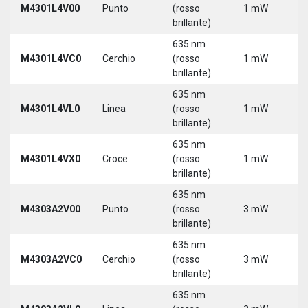
M4301L4V00
Punto
(rosso
1 mW
3
brillante)
5
635 nm
9
M4301L4VC0
Cerchio
(rosso
1 mW
3
brillante)
5
635 nm
9
M4301L4VL0
Linea
(rosso
1 mW
3
brillante)
5
635 nm
9
M4301L4VX0
Croce
(rosso
1 mW
3
brillante)
5
635 nm
M4303A2V00
Punto
(rosso
3 mW
5
brillante)
635 nm
M4303A2VC0
Cerchio
(rosso
3 mW
5
brillante)
635 nm