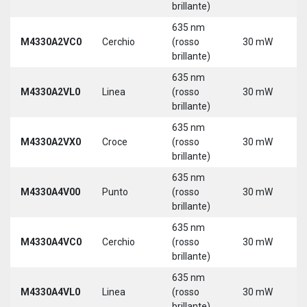
brillante)
635 nm
M4330A2VC0
Cerchio
(rosso
30 mW
5
brillante)
635 nm
M4330A2VL0
Linea
(rosso
30 mW
5
brillante)
635 nm
M4330A2VX0
Croce
(rosso
30 mW
5
brillante)
635 nm
M4330A4V00
Punto
(rosso
30 mW
5
brillante)
635 nm
M4330A4VC0
Cerchio
(rosso
30 mW
5
brillante)
635 nm
M4330A4VL0
Linea
(rosso
30 mW
5
brillante)