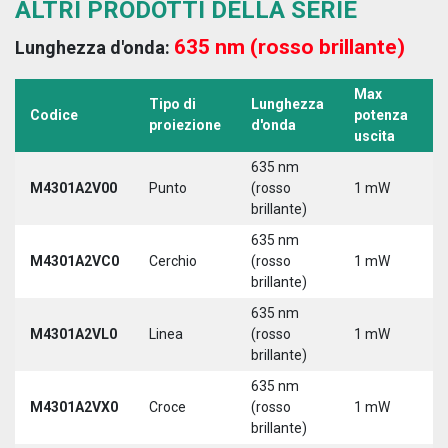
ALTRI PRODOTTI DELLA SERIE
635 nm (rosso brillante)
Lunghezza d'onda:
Max
Tipo di
Lunghezza
T
Codice
potenza
proiezione
d'onda
a
uscita
635 nm
M4301A2V00
Punto
(rosso
1 mW
5
brillante)
635 nm
M4301A2VC0
Cerchio
(rosso
1 mW
5
brillante)
635 nm
M4301A2VL0
Linea
(rosso
1 mW
5
brillante)
635 nm
M4301A2VX0
Croce
(rosso
1 mW
5
brillante)