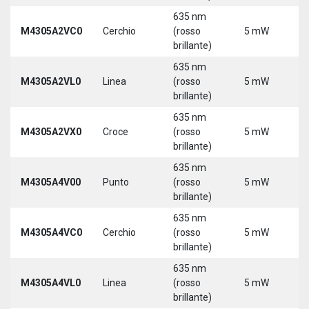
635 nm
M4305A2VC0
Cerchio
(rosso
5 mW
5
brillante)
635 nm
M4305A2VL0
Linea
(rosso
5 mW
5
brillante)
635 nm
M4305A2VX0
Croce
(rosso
5 mW
5
brillante)
635 nm
M4305A4V00
Punto
(rosso
5 mW
5
brillante)
635 nm
M4305A4VC0
Cerchio
(rosso
5 mW
5
brillante)
635 nm
M4305A4VL0
Linea
(rosso
5 mW
5
brillante)