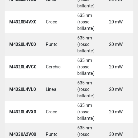
3
brillante)
635 nm
9
M4320B4VX0
Croce
(rosso
20 mW
3
brillante)
635 nm
9
M4320L4V00
Punto
(rosso
20 mW
3
brillante)
5
635 nm
9
M4320L4VC0
Cerchio
(rosso
20 mW
3
brillante)
5
635 nm
9
M4320L4VL0
Linea
(rosso
20 mW
3
brillante)
5
635 nm
9
M4320L4VX0
Croce
(rosso
20 mW
3
brillante)
5
635 nm
M4330A2V00
Punto
(rosso
30 mW
5