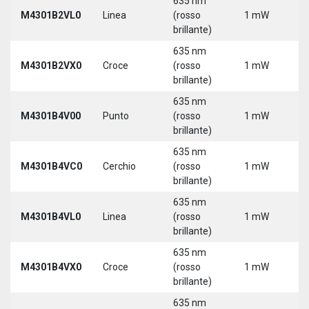
635 nm
9
M4301B2VL0
Linea
(rosso
1 mW
3
brillante)
635 nm
9
M4301B2VX0
Croce
(rosso
1 mW
3
brillante)
635 nm
9
M4301B4V00
Punto
(rosso
1 mW
3
brillante)
635 nm
9
M4301B4VC0
Cerchio
(rosso
1 mW
3
brillante)
635 nm
9
M4301B4VL0
Linea
(rosso
1 mW
3
brillante)
635 nm
9
M4301B4VX0
Croce
(rosso
1 mW
3
brillante)
635 nm
9