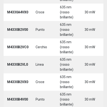
635 nm
M4330A4VX0
Croce
(rosso
30 mW
5
brillante)
635 nm
9
M4330B2V00
Punto
(rosso
30 mW
3
brillante)
635 nm
9
M4330B2VC0
Cerchio
(rosso
30 mW
3
brillante)
635 nm
9
M4330B2VL0
Linea
(rosso
30 mW
3
brillante)
635 nm
9
M4330B2VX0
Croce
(rosso
30 mW
3
brillante)
635 nm
9
M4330B4V00
Punto
(rosso
30 mW
3
brillante)