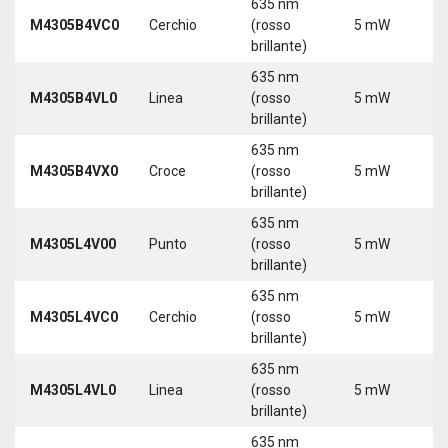
635 nm
9
M4305B4VC0
Cerchio
(rosso
5 mW
3
brillante)
635 nm
9
M4305B4VL0
Linea
(rosso
5 mW
3
brillante)
635 nm
9
M4305B4VX0
Croce
(rosso
5 mW
3
brillante)
635 nm
9
M4305L4V00
Punto
(rosso
5 mW
3
brillante)
5
635 nm
9
M4305L4VC0
Cerchio
(rosso
5 mW
3
brillante)
5
635 nm
9
M4305L4VL0
Linea
(rosso
5 mW
3
brillante)
5
635 nm
9