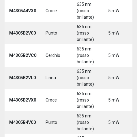
635 nm
M4305A4VX0
Croce
(rosso
5 mW
5
brillante)
635 nm
9
M4305B2V00
Punto
(rosso
5 mW
3
brillante)
635 nm
9
M4305B2VC0
Cerchio
(rosso
5 mW
3
brillante)
635 nm
9
M4305B2VL0
Linea
(rosso
5 mW
3
brillante)
635 nm
9
M4305B2VX0
Croce
(rosso
5 mW
3
brillante)
635 nm
9
M4305B4V00
Punto
(rosso
5 mW
3
brillante)