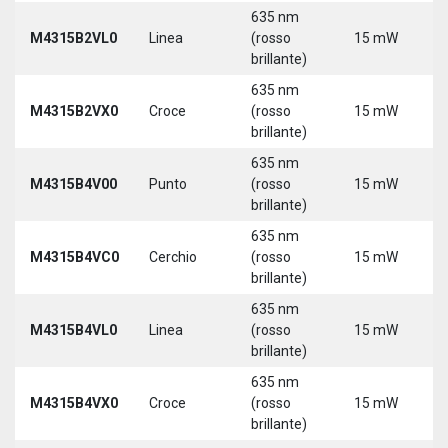
635 nm
9
M4315B2VL0
Linea
(rosso
15 mW
3
brillante)
635 nm
9
M4315B2VX0
Croce
(rosso
15 mW
3
brillante)
635 nm
9
M4315B4V00
Punto
(rosso
15 mW
3
brillante)
635 nm
9
M4315B4VC0
Cerchio
(rosso
15 mW
3
brillante)
635 nm
9
M4315B4VL0
Linea
(rosso
15 mW
3
brillante)
635 nm
9
M4315B4VX0
Croce
(rosso
15 mW
3
brillante)