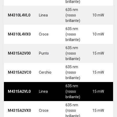
brillante)
5
635 nm
9
M4310L4VL0
Linea
(rosso
10 mW
3
brillante)
5
635 nm
9
M4310L4VX0
Croce
(rosso
10 mW
3
brillante)
5
635 nm
M4315A2V00
Punto
(rosso
15 mW
5
brillante)
635 nm
M4315A2VC0
Cerchio
(rosso
15 mW
5
brillante)
635 nm
M4315A2VL0
Linea
(rosso
15 mW
5
brillante)
635 nm
M4315A2VX0
Croce
(rosso
15 mW
5
brillante)