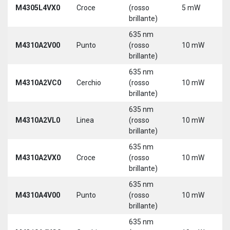
M4305L4VX0
Croce
(rosso
5 mW
3
brillante)
5
635 nm
M4310A2V00
Punto
(rosso
10 mW
5
brillante)
635 nm
M4310A2VC0
Cerchio
(rosso
10 mW
5
brillante)
635 nm
M4310A2VL0
Linea
(rosso
10 mW
5
brillante)
635 nm
M4310A2VX0
Croce
(rosso
10 mW
5
brillante)
635 nm
M4310A4V00
Punto
(rosso
10 mW
5
brillante)
635 nm