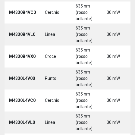
635 nm
9
M4330B4VC0
Cerchio
(rosso
30 mW
3
brillante)
635 nm
9
M4330B4VL0
Linea
(rosso
30 mW
3
brillante)
635 nm
9
M4330B4VX0
Croce
(rosso
30 mW
3
brillante)
635 nm
9
M4330L4V00
Punto
(rosso
30 mW
3
brillante)
5
635 nm
9
M4330L4VC0
Cerchio
(rosso
30 mW
3
brillante)
5
635 nm
9
M4330L4VL0
Linea
(rosso
30 mW
3
brillante)
5