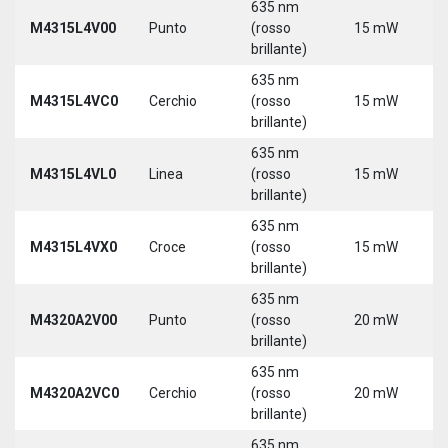
635 nm
9
M4315L4V00
Punto
(rosso
15 mW
3
brillante)
5
635 nm
9
M4315L4VC0
Cerchio
(rosso
15 mW
3
brillante)
5
635 nm
9
M4315L4VL0
Linea
(rosso
15 mW
3
brillante)
5
635 nm
9
M4315L4VX0
Croce
(rosso
15 mW
3
brillante)
5
635 nm
M4320A2V00
Punto
(rosso
20 mW
5
brillante)
635 nm
M4320A2VC0
Cerchio
(rosso
20 mW
5
brillante)
635 nm