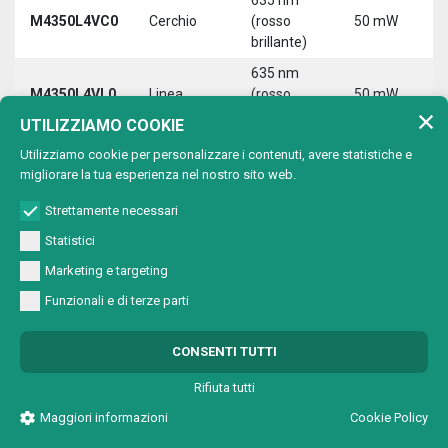
M4350L4VC0
Cerchio
(rosso
50 mW
3
brillante)
5
635 nm
9
M4350L4VL0
Linea
(rosso
50 mW
3
brillante)
5
UTILIZZIAMO COOKIE
635 nm
9
Utilizziamo cookie per personalizzare i contenuti, avere statistiche e
M4350L4VX0
Croce
(rosso
50 mW
3
migliorare la tua esperienza nel nostro sito web.
brillante)
5
Strettamente necessari
Statistici
Marketing e targeting
650 nm (rosso)
Lunghezza d'onda:
Funzionali e di terze parti
Max
Tipo di
Lunghezza
T
CONSENTI TUTTI
Codice
potenza
proiezione
d'onda
a
uscita
Rifiuta tutti
650 nm
Maggiori informazioni
Cookie Policy
M4501A2V00
Punto
1 mW
5
(rosso)