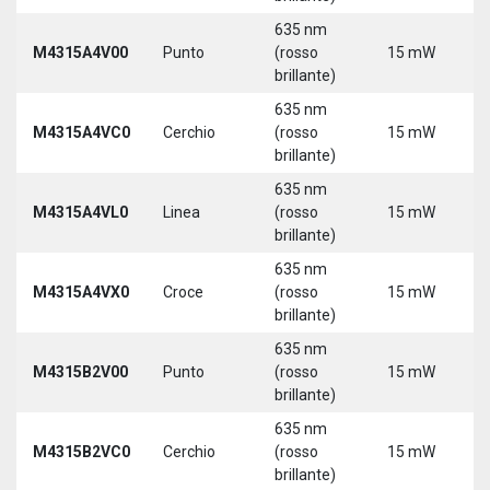
635 nm
M4315A4V00
Punto
(rosso
15 mW
5
brillante)
635 nm
M4315A4VC0
Cerchio
(rosso
15 mW
5
brillante)
635 nm
M4315A4VL0
Linea
(rosso
15 mW
5
brillante)
635 nm
M4315A4VX0
Croce
(rosso
15 mW
5
brillante)
635 nm
9
M4315B2V00
Punto
(rosso
15 mW
3
brillante)
635 nm
9
M4315B2VC0
Cerchio
(rosso
15 mW
3
brillante)