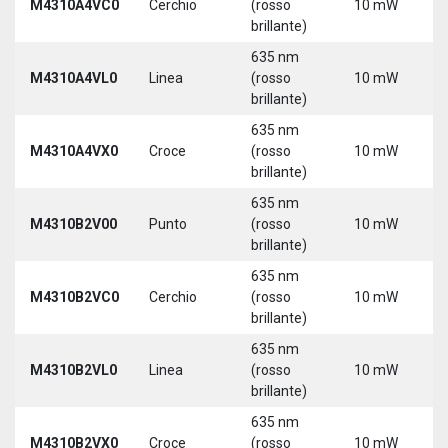
M4310A4VC0
Cerchio
(rosso
10 mW
5
brillante)
635 nm
M4310A4VL0
Linea
(rosso
10 mW
5
brillante)
635 nm
M4310A4VX0
Croce
(rosso
10 mW
5
brillante)
635 nm
9
M4310B2V00
Punto
(rosso
10 mW
3
brillante)
635 nm
9
M4310B2VC0
Cerchio
(rosso
10 mW
3
brillante)
635 nm
9
M4310B2VL0
Linea
(rosso
10 mW
3
brillante)
635 nm
9
M4310B2VX0
Croce
(rosso
10 mW