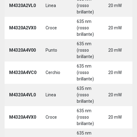
M4320A2VL0
Linea
(rosso
20 mW
5
brillante)
635 nm
M4320A2VX0
Croce
(rosso
20 mW
5
brillante)
635 nm
M4320A4V00
Punto
(rosso
20 mW
5
brillante)
635 nm
M4320A4VC0
Cerchio
(rosso
20 mW
5
brillante)
635 nm
M4320A4VL0
Linea
(rosso
20 mW
5
brillante)
635 nm
M4320A4VX0
Croce
(rosso
20 mW
5
brillante)
635 nm
9