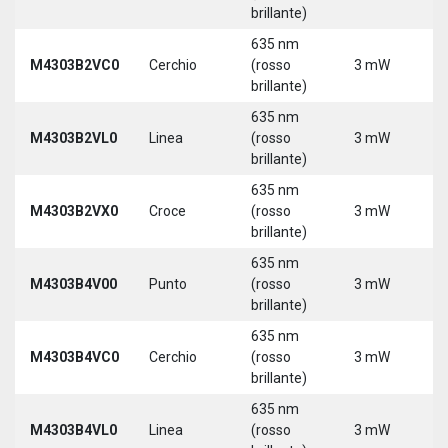
3
brillante)
635 nm
9
M4303B2VC0
Cerchio
(rosso
3 mW
3
brillante)
635 nm
9
M4303B2VL0
Linea
(rosso
3 mW
3
brillante)
635 nm
9
M4303B2VX0
Croce
(rosso
3 mW
3
brillante)
635 nm
9
M4303B4V00
Punto
(rosso
3 mW
3
brillante)
635 nm
9
M4303B4VC0
Cerchio
(rosso
3 mW
3
brillante)
635 nm
9
M4303B4VL0
Linea
(rosso
3 mW
3