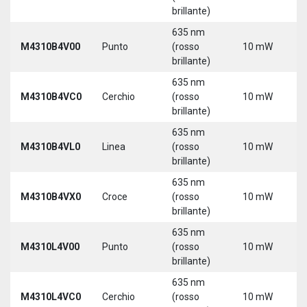
3
brillante)
635 nm
9
M4310B4V00
Punto
(rosso
10 mW
3
brillante)
635 nm
9
M4310B4VC0
Cerchio
(rosso
10 mW
3
brillante)
635 nm
9
M4310B4VL0
Linea
(rosso
10 mW
3
brillante)
635 nm
9
M4310B4VX0
Croce
(rosso
10 mW
3
brillante)
635 nm
9
M4310L4V00
Punto
(rosso
10 mW
3
brillante)
5
635 nm
9
M4310L4VC0
Cerchio
(rosso
10 mW
3