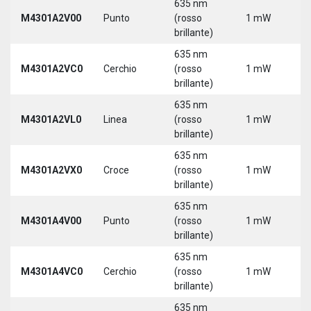
635 nm
M4301A2V00
Punto
(rosso
1 mW
5
brillante)
635 nm
M4301A2VC0
Cerchio
(rosso
1 mW
5
brillante)
635 nm
M4301A2VL0
Linea
(rosso
1 mW
5
brillante)
635 nm
M4301A2VX0
Croce
(rosso
1 mW
5
brillante)
635 nm
M4301A4V00
Punto
(rosso
1 mW
5
brillante)
635 nm
M4301A4VC0
Cerchio
(rosso
1 mW
5
brillante)
635 nm