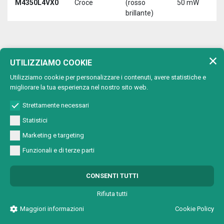
M4350L4VX0
Croce
(rosso
50 mW
3
brillante)
5
650 nm (rosso)
UTILIZZIAMO COOKIE
Lunghezza d'onda:
Utilizziamo cookie per personalizzare i contenuti, avere statistiche e
Max
migliorare la tua esperienza nel nostro sito web.
Tipo di
Lunghezza
T
Codice
potenza
proiezione
d'onda
a
Strettamente necessari
uscita
Statistici
650 nm
M4501A2V00
Punto
1 mW
5
(rosso)
Marketing e targeting
650 nm
Funzionali e di terze parti
M4501A2VC0
Cerchio
1 mW
5
(rosso)
650 nm
CONSENTI TUTTI
M4501A2VL0
Linea
1 mW
5
(rosso)
Rifiuta tutti
650 nm
M4501A2VX0
Croce
1 mW
5
Maggiori informazioni
Cookie Policy
(rosso)