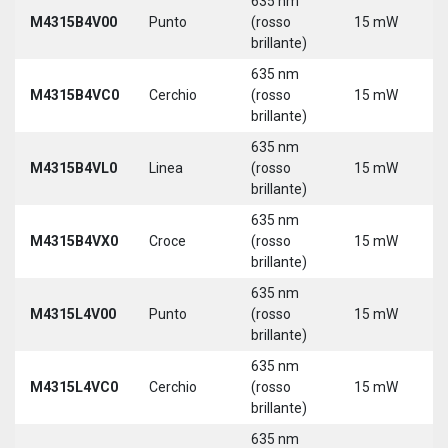
635 nm
9
M4315B4V00
Punto
(rosso
15 mW
3
brillante)
635 nm
9
M4315B4VC0
Cerchio
(rosso
15 mW
3
brillante)
635 nm
9
M4315B4VL0
Linea
(rosso
15 mW
3
brillante)
635 nm
9
M4315B4VX0
Croce
(rosso
15 mW
3
brillante)
635 nm
9
M4315L4V00
Punto
(rosso
15 mW
3
brillante)
5
635 nm
9
M4315L4VC0
Cerchio
(rosso
15 mW
3
brillante)
5
635 nm
9