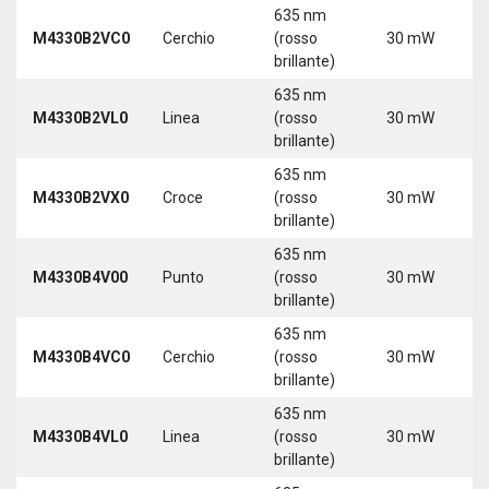
635 nm
9
M4330B2VC0
Cerchio
(rosso
30 mW
3
brillante)
635 nm
9
M4330B2VL0
Linea
(rosso
30 mW
3
brillante)
635 nm
9
M4330B2VX0
Croce
(rosso
30 mW
3
brillante)
635 nm
9
M4330B4V00
Punto
(rosso
30 mW
3
brillante)
635 nm
9
M4330B4VC0
Cerchio
(rosso
30 mW
3
brillante)
635 nm
9
M4330B4VL0
Linea
(rosso
30 mW
3
brillante)