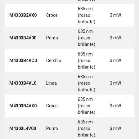
635 nm
9
M4303B2VX0
Croce
(rosso
3 mW
3
brillante)
635 nm
9
M4303B4V00
Punto
(rosso
3 mW
3
brillante)
635 nm
9
M4303B4VC0
Cerchio
(rosso
3 mW
3
brillante)
635 nm
9
M4303B4VL0
Linea
(rosso
3 mW
3
brillante)
635 nm
9
M4303B4VX0
Croce
(rosso
3 mW
3
brillante)
635 nm
9
M4303L4V00
Punto
(rosso
3 mW
3
brillante)
5