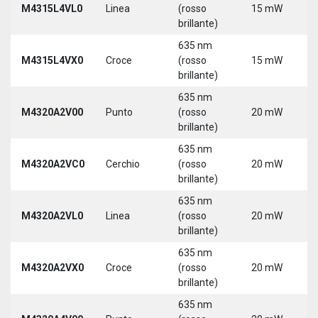
M4315L4VL0
Linea
(rosso
15 mW
3
brillante)
5
635 nm
9
M4315L4VX0
Croce
(rosso
15 mW
3
brillante)
5
635 nm
M4320A2V00
Punto
(rosso
20 mW
5
brillante)
635 nm
M4320A2VC0
Cerchio
(rosso
20 mW
5
brillante)
635 nm
M4320A2VL0
Linea
(rosso
20 mW
5
brillante)
635 nm
M4320A2VX0
Croce
(rosso
20 mW
5
brillante)
635 nm