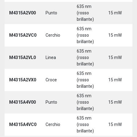
635 nm
M4315A2V00
Punto
(rosso
15 mW
5
brillante)
635 nm
M4315A2VC0
Cerchio
(rosso
15 mW
5
brillante)
635 nm
M4315A2VL0
Linea
(rosso
15 mW
5
brillante)
635 nm
M4315A2VX0
Croce
(rosso
15 mW
5
brillante)
635 nm
M4315A4V00
Punto
(rosso
15 mW
5
brillante)
635 nm
M4315A4VC0
Cerchio
(rosso
15 mW
5
brillante)