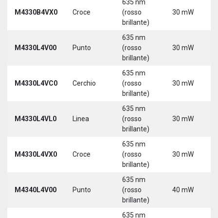
635 nm
9
M4330B4VX0
Croce
(rosso
30 mW
3
brillante)
635 nm
9
M4330L4V00
Punto
(rosso
30 mW
3
brillante)
5
635 nm
9
M4330L4VC0
Cerchio
(rosso
30 mW
3
brillante)
5
635 nm
9
M4330L4VL0
Linea
(rosso
30 mW
3
brillante)
5
635 nm
9
M4330L4VX0
Croce
(rosso
30 mW
3
brillante)
5
635 nm
9
M4340L4V00
Punto
(rosso
40 mW
3
brillante)
5
635 nm
9