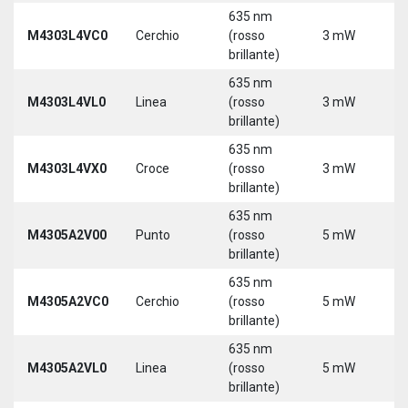
635 nm
9
M4303L4VC0
Cerchio
(rosso
3 mW
3
brillante)
5
635 nm
9
M4303L4VL0
Linea
(rosso
3 mW
3
brillante)
5
635 nm
9
M4303L4VX0
Croce
(rosso
3 mW
3
brillante)
5
635 nm
M4305A2V00
Punto
(rosso
5 mW
5
brillante)
635 nm
M4305A2VC0
Cerchio
(rosso
5 mW
5
brillante)
635 nm
M4305A2VL0
Linea
(rosso
5 mW
5
brillante)