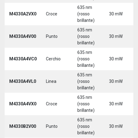
635 nm
M4330A2VX0
Croce
(rosso
30 mW
5
brillante)
635 nm
M4330A4V00
Punto
(rosso
30 mW
5
brillante)
635 nm
M4330A4VC0
Cerchio
(rosso
30 mW
5
brillante)
635 nm
M4330A4VL0
Linea
(rosso
30 mW
5
brillante)
635 nm
M4330A4VX0
Croce
(rosso
30 mW
5
brillante)
635 nm
9
M4330B2V00
Punto
(rosso
30 mW
3
brillante)