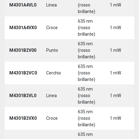
M4301A4VL0
Linea
(rosso
1 mW
5
brillante)
635 nm
M4301A4VX0
Croce
(rosso
1 mW
5
brillante)
635 nm
9
M4301B2V00
Punto
(rosso
1 mW
3
brillante)
635 nm
9
M4301B2VC0
Cerchio
(rosso
1 mW
3
brillante)
635 nm
9
M4301B2VL0
Linea
(rosso
1 mW
3
brillante)
635 nm
9
M4301B2VX0
Croce
(rosso
1 mW
3
brillante)
635 nm
9