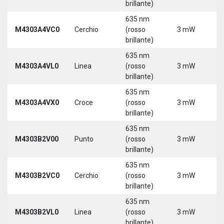
brillante)
635 nm
M4303A4VC0
Cerchio
(rosso
3 mW
5
brillante)
635 nm
M4303A4VL0
Linea
(rosso
3 mW
5
brillante)
635 nm
M4303A4VX0
Croce
(rosso
3 mW
5
brillante)
635 nm
9
M4303B2V00
Punto
(rosso
3 mW
3
brillante)
635 nm
9
M4303B2VC0
Cerchio
(rosso
3 mW
3
brillante)
635 nm
9
M4303B2VL0
Linea
(rosso
3 mW
3
brillante)