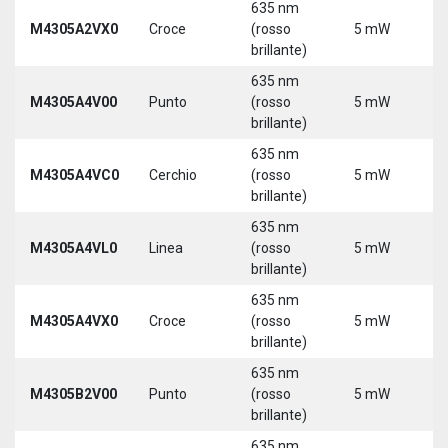
635 nm
M4305A2VX0
Croce
(rosso
5 mW
5
brillante)
635 nm
M4305A4V00
Punto
(rosso
5 mW
5
brillante)
635 nm
M4305A4VC0
Cerchio
(rosso
5 mW
5
brillante)
635 nm
M4305A4VL0
Linea
(rosso
5 mW
5
brillante)
635 nm
M4305A4VX0
Croce
(rosso
5 mW
5
brillante)
635 nm
9
M4305B2V00
Punto
(rosso
5 mW
3
brillante)
635 nm