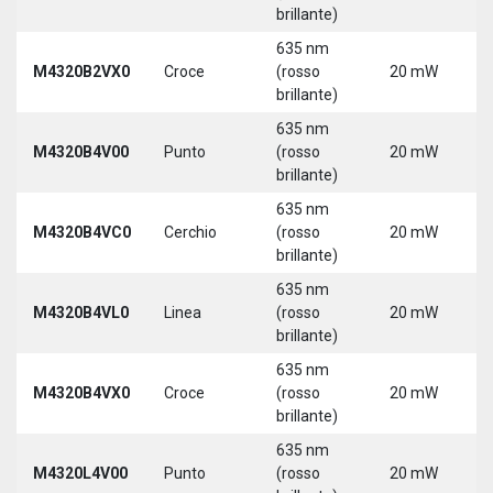
3
brillante)
635 nm
9
M4320B2VX0
Croce
(rosso
20 mW
3
brillante)
635 nm
9
M4320B4V00
Punto
(rosso
20 mW
3
brillante)
635 nm
9
M4320B4VC0
Cerchio
(rosso
20 mW
3
brillante)
635 nm
9
M4320B4VL0
Linea
(rosso
20 mW
3
brillante)
635 nm
9
M4320B4VX0
Croce
(rosso
20 mW
3
brillante)
635 nm
9
M4320L4V00
Punto
(rosso
20 mW
3