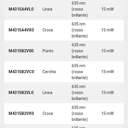
635 nm
M4315A4VL0
Linea
(rosso
15 mW
5
brillante)
635 nm
M4315A4VX0
Croce
(rosso
15 mW
5
brillante)
635 nm
9
M4315B2V00
Punto
(rosso
15 mW
3
brillante)
635 nm
9
M4315B2VC0
Cerchio
(rosso
15 mW
3
brillante)
635 nm
9
M4315B2VL0
Linea
(rosso
15 mW
3
brillante)
635 nm
9
M4315B2VX0
Croce
(rosso
15 mW
3
brillante)