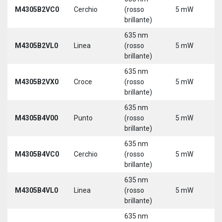
9
M4305B2VC0
Cerchio
(rosso
5 mW
3
brillante)
635 nm
9
M4305B2VL0
Linea
(rosso
5 mW
3
brillante)
635 nm
9
M4305B2VX0
Croce
(rosso
5 mW
3
brillante)
635 nm
9
M4305B4V00
Punto
(rosso
5 mW
3
brillante)
635 nm
9
M4305B4VC0
Cerchio
(rosso
5 mW
3
brillante)
635 nm
9
M4305B4VL0
Linea
(rosso
5 mW
3
brillante)
635 nm
9