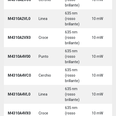
brillante)
635 nm
M4310A2VL0
Linea
(rosso
10 mW
5
brillante)
635 nm
M4310A2VX0
Croce
(rosso
10 mW
5
brillante)
635 nm
M4310A4V00
Punto
(rosso
10 mW
5
brillante)
635 nm
M4310A4VC0
Cerchio
(rosso
10 mW
5
brillante)
635 nm
M4310A4VL0
Linea
(rosso
10 mW
5
brillante)
635 nm
M4310A4VX0
Croce
(rosso
10 mW
5