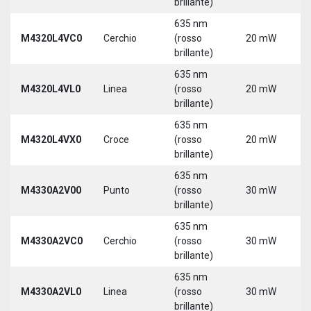
brillante)
5
635 nm
9
M4320L4VC0
Cerchio
(rosso
20 mW
3
brillante)
5
635 nm
9
M4320L4VL0
Linea
(rosso
20 mW
3
brillante)
5
635 nm
9
M4320L4VX0
Croce
(rosso
20 mW
3
brillante)
5
635 nm
M4330A2V00
Punto
(rosso
30 mW
5
brillante)
635 nm
M4330A2VC0
Cerchio
(rosso
30 mW
5
brillante)
635 nm
M4330A2VL0
Linea
(rosso
30 mW
5
brillante)