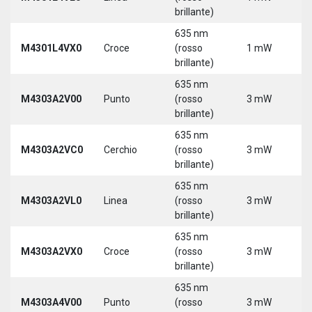
brillante)
5
635 nm
9
M4301L4VX0
Croce
(rosso
1 mW
3
brillante)
5
635 nm
M4303A2V00
Punto
(rosso
3 mW
5
brillante)
635 nm
M4303A2VC0
Cerchio
(rosso
3 mW
5
brillante)
635 nm
M4303A2VL0
Linea
(rosso
3 mW
5
brillante)
635 nm
M4303A2VX0
Croce
(rosso
3 mW
5
brillante)
635 nm
M4303A4V00
Punto
(rosso
3 mW
5