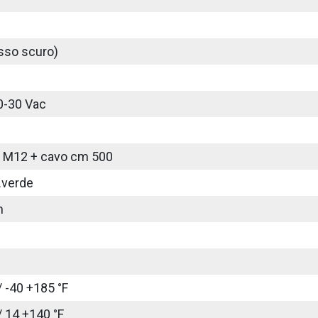
sso scuro)
0-30 Vac
 M12 + cavo cm 500
.verde
m
/ -40 +185 °F
/ 14 +140 °F