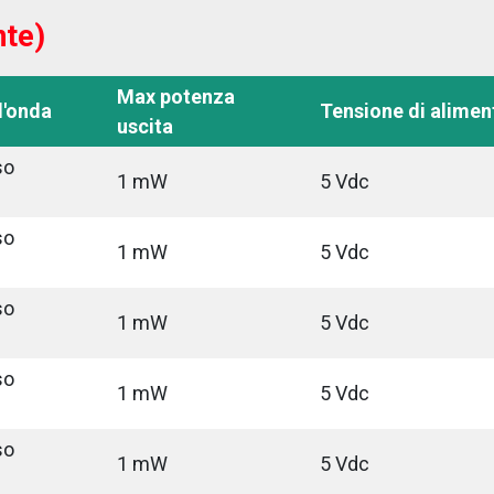
nte)
Max potenza
d'onda
Tensione di alimen
uscita
so
1 mW
5 Vdc
so
1 mW
5 Vdc
so
1 mW
5 Vdc
so
1 mW
5 Vdc
so
1 mW
5 Vdc