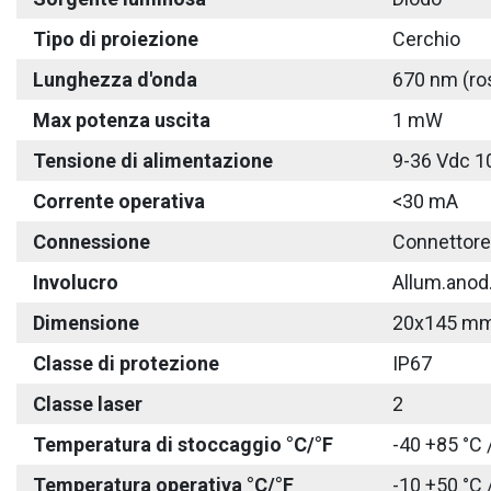
Tipo di proiezione
Cerchio
Lunghezza d'onda
670 nm (ro
Max potenza uscita
1 mW
Tensione di alimentazione
9-36 Vdc 1
Corrente operativa
<30 mA
Connessione
Connettore
Involucro
Allum.anod
Dimensione
20x145 m
Classe di protezione
IP67
Classe laser
2
Temperatura di stoccaggio °C/°F
-40 +85 °C 
Temperatura operativa °C/°F
-10 +50 °C 