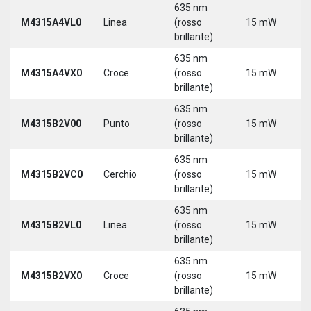
635 nm
M4315A4VL0
Linea
(rosso
15 mW
5
brillante)
635 nm
M4315A4VX0
Croce
(rosso
15 mW
5
brillante)
635 nm
9
M4315B2V00
Punto
(rosso
15 mW
3
brillante)
635 nm
9
M4315B2VC0
Cerchio
(rosso
15 mW
3
brillante)
635 nm
9
M4315B2VL0
Linea
(rosso
15 mW
3
brillante)
635 nm
9
M4315B2VX0
Croce
(rosso
15 mW
3
brillante)