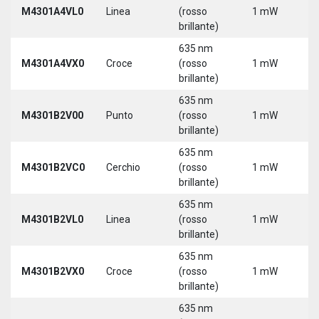
M4301A4VL0
Linea
(rosso
1 mW
5
brillante)
635 nm
M4301A4VX0
Croce
(rosso
1 mW
5
brillante)
635 nm
9
M4301B2V00
Punto
(rosso
1 mW
3
brillante)
635 nm
9
M4301B2VC0
Cerchio
(rosso
1 mW
3
brillante)
635 nm
9
M4301B2VL0
Linea
(rosso
1 mW
3
brillante)
635 nm
9
M4301B2VX0
Croce
(rosso
1 mW
3
brillante)
635 nm
9