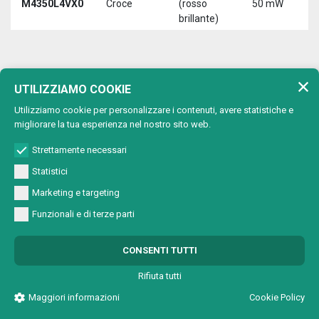
M4350L4VX0
Croce
(rosso
50 mW
3
brillante)
5
650 nm (rosso)
UTILIZZIAMO COOKIE
Lunghezza d'onda:
Utilizziamo cookie per personalizzare i contenuti, avere statistiche e
Max
migliorare la tua esperienza nel nostro sito web.
Tipo di
Lunghezza
T
Codice
potenza
proiezione
d'onda
a
Strettamente necessari
uscita
Statistici
650 nm
M4501A2V00
Punto
1 mW
5
(rosso)
Marketing e targeting
650 nm
Funzionali e di terze parti
M4501A2VC0
Cerchio
1 mW
5
(rosso)
650 nm
CONSENTI TUTTI
M4501A2VL0
Linea
1 mW
5
(rosso)
Rifiuta tutti
650 nm
M4501A2VX0
Croce
1 mW
5
Maggiori informazioni
Cookie Policy
(rosso)