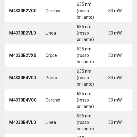
635 nm
9
M4330B2VC0
Cerchio
(rosso
30 mW
3
brillante)
635 nm
9
M4330B2VL0
Linea
(rosso
30 mW
3
brillante)
635 nm
9
M4330B2VX0
Croce
(rosso
30 mW
3
brillante)
635 nm
9
M4330B4V00
Punto
(rosso
30 mW
3
brillante)
635 nm
9
M4330B4VC0
Cerchio
(rosso
30 mW
3
brillante)
635 nm
9
M4330B4VL0
Linea
(rosso
30 mW
3
brillante)