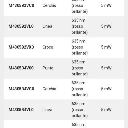
9
M4305B2VC0
Cerchio
(rosso
5 mW
3
brillante)
635 nm
9
M4305B2VL0
Linea
(rosso
5 mW
3
brillante)
635 nm
9
M4305B2VX0
Croce
(rosso
5 mW
3
brillante)
635 nm
9
M4305B4V00
Punto
(rosso
5 mW
3
brillante)
635 nm
9
M4305B4VC0
Cerchio
(rosso
5 mW
3
brillante)
635 nm
9
M4305B4VL0
Linea
(rosso
5 mW
3
brillante)
635 nm
9