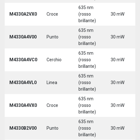
635 nm
M4330A2VX0
Croce
(rosso
30 mW
5
brillante)
635 nm
M4330A4V00
Punto
(rosso
30 mW
5
brillante)
635 nm
M4330A4VC0
Cerchio
(rosso
30 mW
5
brillante)
635 nm
M4330A4VL0
Linea
(rosso
30 mW
5
brillante)
635 nm
M4330A4VX0
Croce
(rosso
30 mW
5
brillante)
635 nm
9
M4330B2V00
Punto
(rosso
30 mW
3
brillante)