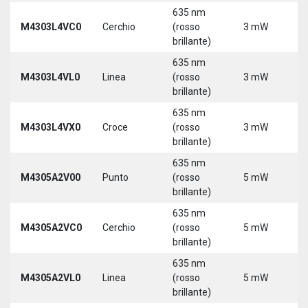
635 nm
9
M4303L4VC0
Cerchio
(rosso
3 mW
3
brillante)
5
635 nm
9
M4303L4VL0
Linea
(rosso
3 mW
3
brillante)
5
635 nm
9
M4303L4VX0
Croce
(rosso
3 mW
3
brillante)
5
635 nm
M4305A2V00
Punto
(rosso
5 mW
5
brillante)
635 nm
M4305A2VC0
Cerchio
(rosso
5 mW
5
brillante)
635 nm
M4305A2VL0
Linea
(rosso
5 mW
5
brillante)