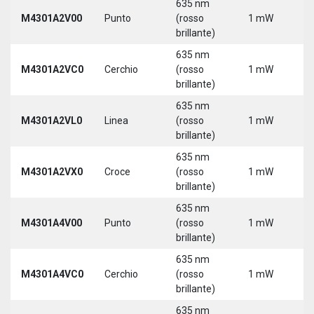
635 nm
M4301A2V00
Punto
(rosso
1 mW
5
brillante)
635 nm
M4301A2VC0
Cerchio
(rosso
1 mW
5
brillante)
635 nm
M4301A2VL0
Linea
(rosso
1 mW
5
brillante)
635 nm
M4301A2VX0
Croce
(rosso
1 mW
5
brillante)
635 nm
M4301A4V00
Punto
(rosso
1 mW
5
brillante)
635 nm
M4301A4VC0
Cerchio
(rosso
1 mW
5
brillante)
635 nm