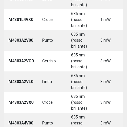
brillante)
5
635 nm
9
M4301L4VX0
Croce
(rosso
1 mW
3
brillante)
5
635 nm
M4303A2V00
Punto
(rosso
3 mW
5
brillante)
635 nm
M4303A2VC0
Cerchio
(rosso
3 mW
5
brillante)
635 nm
M4303A2VL0
Linea
(rosso
3 mW
5
brillante)
635 nm
M4303A2VX0
Croce
(rosso
3 mW
5
brillante)
635 nm
M4303A4V00
Punto
(rosso
3 mW
5