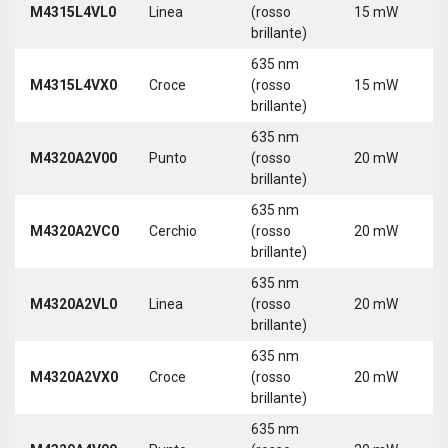
M4315L4VL0
Linea
(rosso
15 mW
3
brillante)
5
635 nm
9
M4315L4VX0
Croce
(rosso
15 mW
3
brillante)
5
635 nm
M4320A2V00
Punto
(rosso
20 mW
5
brillante)
635 nm
M4320A2VC0
Cerchio
(rosso
20 mW
5
brillante)
635 nm
M4320A2VL0
Linea
(rosso
20 mW
5
brillante)
635 nm
M4320A2VX0
Croce
(rosso
20 mW
5
brillante)
635 nm