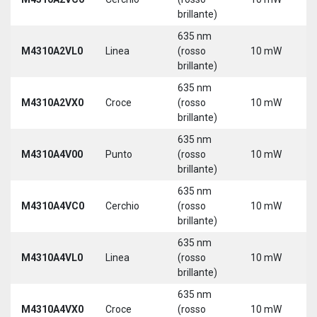
brillante)
635 nm
M4310A2VL0
Linea
(rosso
10 mW
5
brillante)
635 nm
M4310A2VX0
Croce
(rosso
10 mW
5
brillante)
635 nm
M4310A4V00
Punto
(rosso
10 mW
5
brillante)
635 nm
M4310A4VC0
Cerchio
(rosso
10 mW
5
brillante)
635 nm
M4310A4VL0
Linea
(rosso
10 mW
5
brillante)
635 nm
M4310A4VX0
Croce
(rosso
10 mW
5