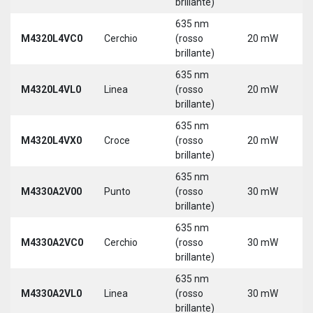
brillante)
5
635 nm
9
M4320L4VC0
Cerchio
(rosso
20 mW
3
brillante)
5
635 nm
9
M4320L4VL0
Linea
(rosso
20 mW
3
brillante)
5
635 nm
9
M4320L4VX0
Croce
(rosso
20 mW
3
brillante)
5
635 nm
M4330A2V00
Punto
(rosso
30 mW
5
brillante)
635 nm
M4330A2VC0
Cerchio
(rosso
30 mW
5
brillante)
635 nm
M4330A2VL0
Linea
(rosso
30 mW
5
brillante)