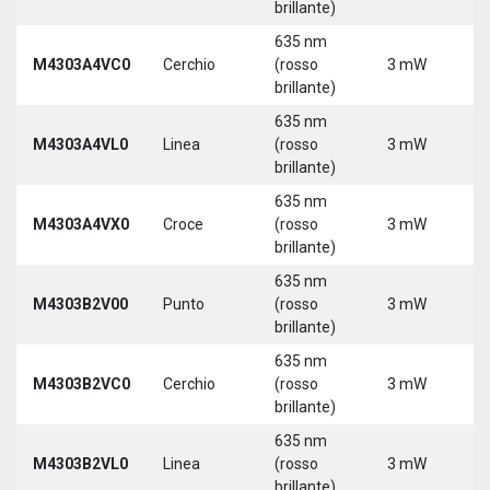
brillante)
635 nm
M4303A4VC0
Cerchio
(rosso
3 mW
5
brillante)
635 nm
M4303A4VL0
Linea
(rosso
3 mW
5
brillante)
635 nm
M4303A4VX0
Croce
(rosso
3 mW
5
brillante)
635 nm
9
M4303B2V00
Punto
(rosso
3 mW
3
brillante)
635 nm
9
M4303B2VC0
Cerchio
(rosso
3 mW
3
brillante)
635 nm
9
M4303B2VL0
Linea
(rosso
3 mW
3
brillante)