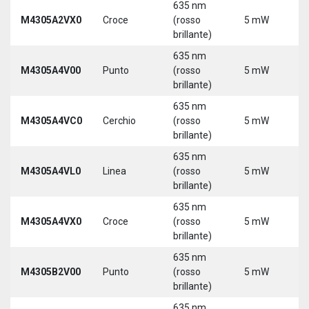
635 nm
M4305A2VX0
Croce
(rosso
5 mW
5
brillante)
635 nm
M4305A4V00
Punto
(rosso
5 mW
5
brillante)
635 nm
M4305A4VC0
Cerchio
(rosso
5 mW
5
brillante)
635 nm
M4305A4VL0
Linea
(rosso
5 mW
5
brillante)
635 nm
M4305A4VX0
Croce
(rosso
5 mW
5
brillante)
635 nm
9
M4305B2V00
Punto
(rosso
5 mW
3
brillante)
635 nm