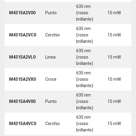
635 nm
M4315A2V00
Punto
(rosso
15 mW
5
brillante)
635 nm
M4315A2VC0
Cerchio
(rosso
15 mW
5
brillante)
635 nm
M4315A2VL0
Linea
(rosso
15 mW
5
brillante)
635 nm
M4315A2VX0
Croce
(rosso
15 mW
5
brillante)
635 nm
M4315A4V00
Punto
(rosso
15 mW
5
brillante)
635 nm
M4315A4VC0
Cerchio
(rosso
15 mW
5
brillante)