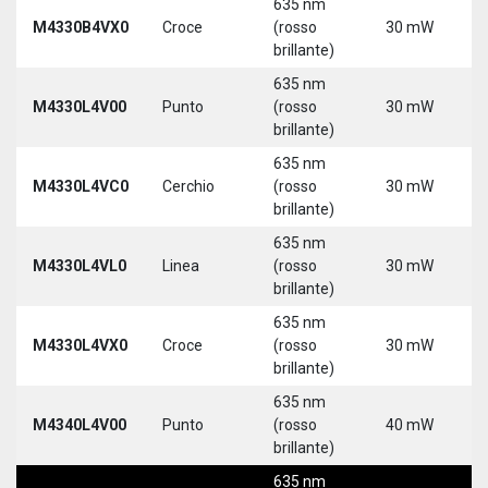
635 nm
9
M4330B4VX0
Croce
(rosso
30 mW
3
brillante)
635 nm
9
M4330L4V00
Punto
(rosso
30 mW
3
brillante)
5
635 nm
9
M4330L4VC0
Cerchio
(rosso
30 mW
3
brillante)
5
635 nm
9
M4330L4VL0
Linea
(rosso
30 mW
3
brillante)
5
635 nm
9
M4330L4VX0
Croce
(rosso
30 mW
3
brillante)
5
635 nm
9
M4340L4V00
Punto
(rosso
40 mW
3
brillante)
5
635 nm
9