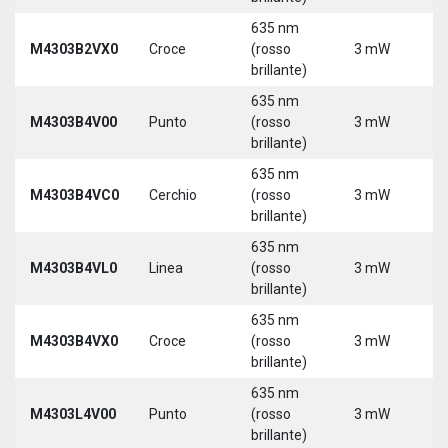
635 nm
9
M4303B2VX0
Croce
(rosso
3 mW
3
brillante)
635 nm
9
M4303B4V00
Punto
(rosso
3 mW
3
brillante)
635 nm
9
M4303B4VC0
Cerchio
(rosso
3 mW
3
brillante)
635 nm
9
M4303B4VL0
Linea
(rosso
3 mW
3
brillante)
635 nm
9
M4303B4VX0
Croce
(rosso
3 mW
3
brillante)
635 nm
9
M4303L4V00
Punto
(rosso
3 mW
3
brillante)
5