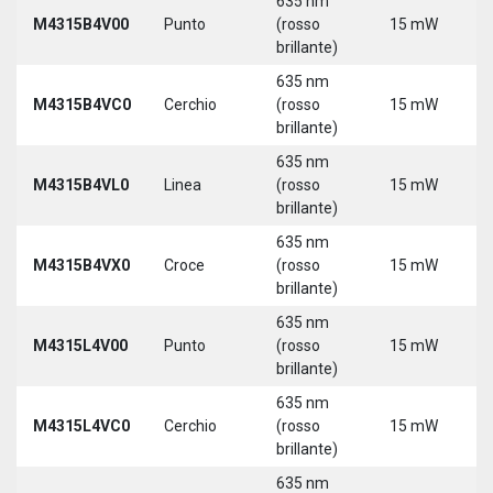
635 nm
9
M4315B4V00
Punto
(rosso
15 mW
3
brillante)
635 nm
9
M4315B4VC0
Cerchio
(rosso
15 mW
3
brillante)
635 nm
9
M4315B4VL0
Linea
(rosso
15 mW
3
brillante)
635 nm
9
M4315B4VX0
Croce
(rosso
15 mW
3
brillante)
635 nm
9
M4315L4V00
Punto
(rosso
15 mW
3
brillante)
5
635 nm
9
M4315L4VC0
Cerchio
(rosso
15 mW
3
brillante)
5
635 nm
9