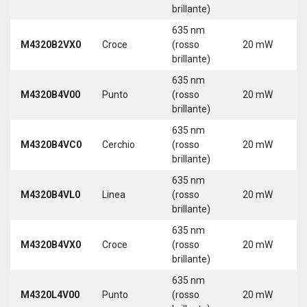
3
brillante)
635 nm
9
M4320B2VX0
Croce
(rosso
20 mW
3
brillante)
635 nm
9
M4320B4V00
Punto
(rosso
20 mW
3
brillante)
635 nm
9
M4320B4VC0
Cerchio
(rosso
20 mW
3
brillante)
635 nm
9
M4320B4VL0
Linea
(rosso
20 mW
3
brillante)
635 nm
9
M4320B4VX0
Croce
(rosso
20 mW
3
brillante)
635 nm
9
M4320L4V00
Punto
(rosso
20 mW
3